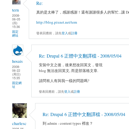
Re:
tern
真的是太棒了，感謝感謝！還有謝謝很多人的幫忙...讓 Drup
2008-
06-05
http://blog.pixnet.net/tern
(四)
15:36
固定
發表回應前，請先
登入
或
註冊
網址
Re: Drupal 6 正體中文翻譯檔 - 2008/05/04
hosais
安裝中文之後，後來想改回英文，發現
2008-
blog 無法改回英文, 而是部落格文章.
06-22
(周日)
15:35
請問有人有與我一樣的問題嗎?
固定網
址
發表回應前，請先
登入
或
註冊
Re: Drupal 6 正體中文翻譯檔 - 2008/05/04
charlesc
到 admin - content types 裡改？
2008-06-