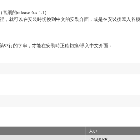
官網的release 6.x-1.1）
al 根目錄裡，就可以在安裝時切換到中文的安裝介面，或是在安裝後匯入各
的(第79行與)第93行的字串，才能在安裝時正確切換/導入中文介面：
大小
178.65 KB