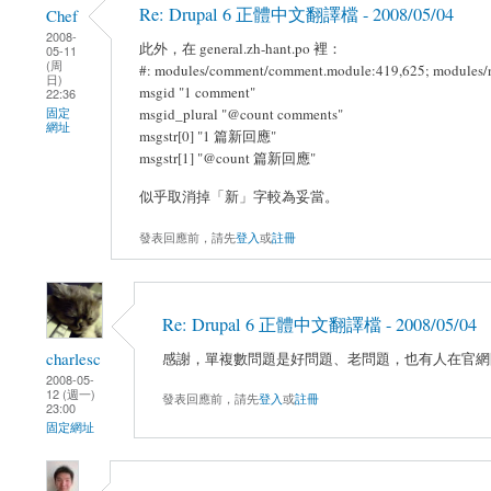
Re: Drupal 6 正體中文翻譯檔 - 2008/05/04
Chef
2008-
此外，在 general.zh-hant.po 裡：
05-11
(周
#: modules/comment/comment.module:419,625; modules/
日)
msgid "1 comment"
22:36
msgid_plural "@count comments"
固定
網址
msgstr[0] "1 篇新回應"
msgstr[1] "@count 篇新回應"
似乎取消掉「新」字較為妥當。
發表回應前，請先
登入
或
註冊
Re: Drupal 6 正體中文翻譯檔 - 2008/05/04
charlesc
感謝，單複數問題是好問題、老問題，也有人在官網問相關
2008-05-
12 (週一)
發表回應前，請先
登入
或
註冊
23:00
固定網址