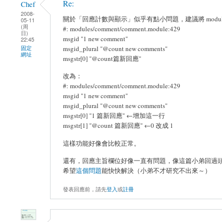
Re:
Chef
2008-
關於「回應計數與顯示」似乎有點小問題，建議將 modules-com
05-11
(周
#: modules/comment/comment.module:429
日)
msgid "1 new comment"
22:45
msgid_plural "@count new comments"
固定
網址
msgstr[0] "@count篇新回應"
改為：
#: modules/comment/comment.module:429
msgid "1 new comment"
msgid_plural "@count new comments"
msgstr[0] "1 篇新回應" ←增加這一行
msgstr[1] "@count 篇新回應" ←0 改成 1
這樣功能好像會比較正常。
還有，回應主旨欄位好像一直有問題，像這篇小弟回過頭來修改
希望
這個問題
能快快解決（小弟不才研究不出來～）
發表回應前，請先
登入
或
註冊