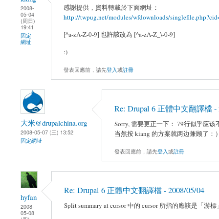
感謝提供，資料轉載於下面網址：
2008-
05-04
http://twpug.net/modules/wfdownloads/singlefile.php?c
(周日)
19:41
[^a-zA-Z-0-9] 也許該改為 [^a-zA-Z_\-0-9]
固定
網址
:)
發表回應前，請先
登入
或
註冊
Re: Drupal 6 正體中文翻譯檔 - 2
大米@drupalchina.org
Sorry, 需要更正一下： 79行似乎应该不要
2008-05-07 (三) 13:52
当然按 kiang 的方案就两边兼顾了：
固定網址
發表回應前，請先
登入
或
註冊
Re: Drupal 6 正體中文翻譯檔 - 2008/05/04
hyfan
Split summary at cursor 中的 cursor 所指
2008-
05-08
(四)