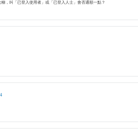
者」好像有點含糊，叫「已登入使用者」或「已登入人士」會否通順一點？
4