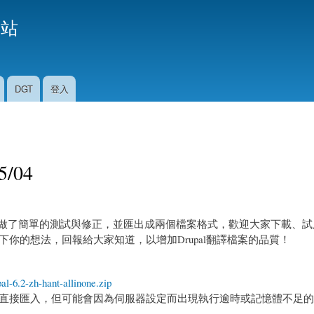
移
援站
至
主
內
容
DGT
登入
5/04
譯檔案做了簡單的測試與修正，並匯出成兩個檔案格式，歡迎大家下載、
你的想法，回報給大家知道，以增加Drupal翻譯檔案的品質！
pal-6.2-zh-hant-allinone.zip
直接匯入，但可能會因為伺服器設定而出現執行逾時或記憶體不足的