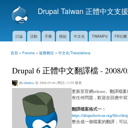
Drupal Taiwan 正體中文支
討論
活動
手冊
模組
中文化
TWAMPd
FB社團
主選單
首頁
»
Forums
»
疑難雜症
»
中文化/Translations
您在這裡
Drupal 6 正體中文翻譯檔 - 2008/0
由
charlesc
在 2008-05-04 (周日) 13:59 發表
更新至官網release。翻
有任何問題，歡迎在回應中寫下
翻譯檔案格式一：
https://drupaltaiwan.org/files/dru
整合成一個檔案的翻譯，可以