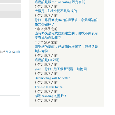
這應該是跟 virtual hosting 設定有關
5 年 2 個月
之前
大概是...主機空間不足造成的
8 年 2 個月
之前
您好，昨日修改/tmp的權限後，今天網站的
格式都跑掉了
8 年 2 個月
之前
該資料夾是程式自動建立的，會找不到表示
沒有成功自動建立，
8 年 2 個月
之前
謝謝您的提醒，已經修改權限了，但是還是
無法備份
，請先
登入
或
註冊
8 年 2 個月
之前
這應該是D8 對吧，
8 年 2 個月
之前
yosia，您好! 跑了個新問題，如附圖
8 年 2 個月
之前
Our meeting will be better
8 年 2 個月
之前
This is the link to the
8 年 2 個月
之前
感謝 wanding 的照片！
8 年 2 個月
之前