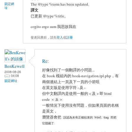
The @type %term has been updated.
固定網
址
譯文
已更新 @type %title。
cogito ergo sum 我思故我在
發表回應前，請先
登入
或
註冊
Re:
BenKewell
好像找到了一個翻譯的小問題...
2008-08-26
在 book 模組內的 book-navigation.tpl.php，有
(二) 04:08
固定網址
兩個連結上一頁及下一頁的小箭咀
在英文版是使用字符 ‹ 及 ›
但中文翻譯內是使用一般的 < 及 > 即 html
code
< 及 >
一般情況下使用沒有問題，但如果頁面的名稱
是英文，
瀏覽器會把
誤認為未有正確結束的 html tag 而把
它隱藏了