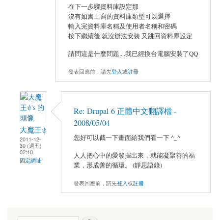
在下一步驟資料庫設定那
沒有如書上寫的資料庫類型可以選擇
輸入完資料庫名稱及使用者名稱和密碼
按下繼續後 就沒辦法安裝 又跳回資料庫設定
請問這是什麼問題....我已經換台電腦安裝了QQ
發表回應前，請先
登入
或
註冊
Re: Drupal 6 正體中文翻譯檔 -
2008/05/04
大魔王ψ
您好可以截一下畫面給我們看一下 ^_^
2011-12-
30 (週五)
02:10
人人把心中的愛發揮出來，就能凝聚善的福
固定網址
業，形成善的循環。 (靜思語錄)
發表回應前，請先
登入
或
註冊
搜尋表單
搜尋