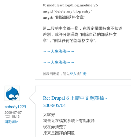
#: modules/blog/blog.module:26
msgid "delete any blog entry"
msgstr "刪除部落格文章"
這二段的中文都一樣，在設定權限時會不知道
差別，或許分別譯為 "刪除自己的部落格文
章"，"刪除任何的部落格文章"。
～～人生海海～～
～～人生海海～～
發表回應前，請先
登入
或
註冊
Re: Drupal 6 正體中文翻譯檔 -
2008/05/04
nobody1225
2009-07-07
大家好
(二) 18:13
我最近在檔案系統上有點混淆
固定網址
現在弄清楚了
原來是翻譯的問題