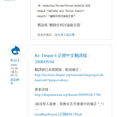
#: modules/forum/forum.module:328
msgid "delete any forum topic"
msgstr "編輯任何討論版主題"
應該係 "刪除任何討論版主題"
發表回應前，請先
登入
或
註冊
Re: Drupal 6 正體中文翻譯檔 -
Kay.L
2008/05/04
2009-
10-09
翻譯經已全面開放，歡迎修正：
(週五)
http://localize.drupal.org/translate/languages/zh-
02:13
hant/edit?project=&sta...
固定網
址
更多詳情：
http://drupaltaiwan.org/forum/20090928/3706
(如沒有人提效，我會在五天後進行此修正 ^_^)
---
notaBlueScreen
|
訂閱RSS
|
Plurk