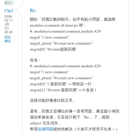
Re:
Chef
2008-
關於「回應計數與顯示」似乎有點小問題，建議將
05-11
(周
modules-comment.zh-hant.po 裡：
日)
#: modules/comment/comment.module:429
22:45
msgid "1 new comment"
固定
網址
msgid_plural "@count new comments"
msgstr[0] "@count篇新回應"
改為：
#: modules/comment/comment.module:429
msgid "1 new comment"
msgid_plural "@count new comments"
msgstr[0] "1 篇新回應" ←增加這一行
msgstr[1] "@count 篇新回應" ←0 改成 1
這樣功能好像會比較正常。
還有，回應主旨欄位好像一直有問題，像這篇小弟回
過頭來修改過，主旨就只剩下「Re:」了，後面
subject 完全消失…
希望
這個問題
能快快解決（小弟不才研究不出來～）