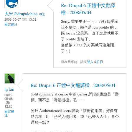
Re: Drupal 6 正體中文翻譯
檔 - 2008/05/04
大米@drupalchina.org
2008-05-07 (三) 13:52
Sorry, 需要更正一下： 79行似乎应
固定網址
该不要动，那个是 run profile 的，
跟 locale 没关系。改了之后就用不
了 profile 安装了。
当然按 kiang 的方案就两边兼顾
了：）
發表回應前，請先
登入
或
註冊
Re: Drupal 6 正體中文翻譯檔 - 2008/05/04
hyfan
Split summary at cursor 中的 cursor 所指的應該是「游
2008-
05-08
標」而不是「滑鼠指標」吧……
(四)
12:26
另外 Authenticated users 譯為「註冊使用者」好像有
固定網
址
點含糊，叫「已登入使用者」或「已登入人士」會否
通順一點？