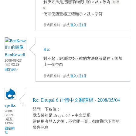
解決方法是把翻譯內使用的 < 及 > 改為
< 及
>
便可使瀏覽器正確顯示 < 及 > 字符
發表回應前，請先
登入
或
註冊
Re:
BenKewell
對不起，經測試後正確的方法應該是在 < 後加
2008-08-27
上一個空白
(三) 02:29
固定網址
發表回應前，請先
登入
或
註冊
Re: Drupal 6 正體中文翻譯檔 - 2008/05/04
epslks
請問一下各位：
2008-
我安裝的是 Drupal 6.4 + 中文語系
08-29
(週五)
當使用者登入之後，不管哪一頁，都會顯示下面的
11:56
警告訊息
固定網
址