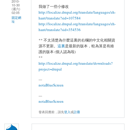
2010-
10-30
我做了一些小修改
(週六)
http://localize.drupal.org/translate/languages/zh-
02:05
hant/translate?sid=107584
固定網
址
http://localize.drupal.org/translate/languages/zh-
hant/translate?sid=354536
** 不太清楚為什麼這裏的右欄的中文化相關資
源不更新。
這裏
是最新的版本，較為算是有維
護的版本 (個人認為啦)
**
http://localize.drupal.org/translate/downloads?
project=drupal
---
notaBlueScreen
---
notaBlueScreen
發表回應前，請先
登入
或
註冊