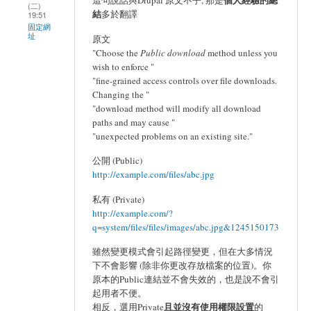
(二)
結
多於翻譯
19:51
固定網
址
原文
"Choose the
Public download
method unless you
wish to enforce "
"fine-grained access controls over file downloads.
Changing the "
"download method will modify all download
paths and may cause "
"unexpected problems on an existing site."
公開 (Public)
http://example.com/files/abc.jpg
私有 (Private)
http://example.com/?
q=system/files/files/images/abc.jpg&1245150173
雖然變更模式會引起路徑變更，但在大多情況
下不會影響 (除非你更改存放檔案的位置)。你
原本的Public連結並不會失效的，也是說不會引
起用者不便。
且並沒有使用權限設置
相反，選用Private
的