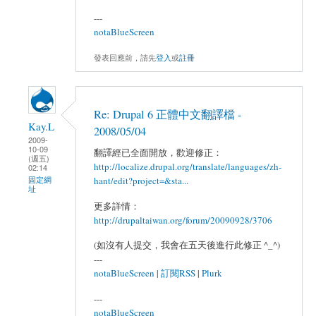
---
notaBlueScreen
發表回應前，請先
登入
或
註冊
Re: Drupal 6 正體中文翻譯檔 -
Kay.L
2008/05/04
2009-
10-09
翻譯經已全面開放，歡迎修正：
(週五)
http://localize.drupal.org/translate/languages/zh-
02:14
hant/edit?project=&sta...
固定網
址
更多詳情：
http://drupaltaiwan.org/forum/20090928/3706
(如沒有人提交，我會在五天後進行此修正 ^_^)
---
notaBlueScreen
|
訂閱RSS
|
Plurk
---
notaBlueScreen