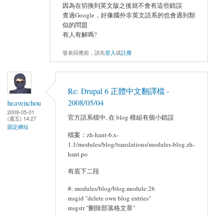
因為在切換到英文版之後就不會有這些錯誤
查過Google，好像國外非英文語系的也會遇到類
似的問題
有人有解嗎?
發表回應前，請先
登入
或
註冊
Re: Drupal 6 正體中文翻譯檔 -
2008/05/04
heavenchou
2009-05-01
官方語系檔中, 在 blog 模組有個小錯誤
(週五) 14:27
固定網址
檔案：zh-hant-6.x-
1.1/modules/blog/translations/modules-blog.zh-
hant.po
有底下二段
#: modules/blog/blog.module:26
msgid "delete own blog entries"
msgstr "刪除部落格文章"