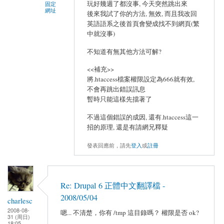
玩好幾週了都沒事, 今天突然跳出來
固定
網址
後來我試了你的方法, 無效, 而且我改回
英語語系之後首頁會變成找不到網頁(繁
中就沒事)
不知道有無其他方法可解?
<<補充>>
將.htaccess檔案權限設定為666就有效,
不會再跳出錯誤訊息
暫時只能這樣先擋著了
不過這個錯誤的成因, 還有.htaccess這一
招的原理, 還是有請網兄釋疑
發表回應前，請先
登入
或
註冊
Re: Drupal 6 正體中文翻譯檔 -
2008/05/04
charlesc
2008-08-
嗯... 不清楚，你有 /tmp 這目錄嗎？ 權限是否 ok?
31 (周日)
18:05