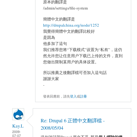
原本的翻譯是
/admin/settings/file-system
簡體中文的翻譯是
http://drupalchina.org/node/1252
我覺得簡體中文的翻譯比較好
是因為
他多加了這句
我们推荐您将“下载模式”设置为“私有”，这仍
然允许您让任意用户下载已上传的文件，直到
您做出限制某用户的具体设置。
所以推薦之後翻譯檔可否加入這句話
謝謝大家
-
發表回應前，請先
登入
或
註冊
Re: Drupal 6 正體中文翻譯檔 -
Kay.L
2008/05/04
2009-
07-07
個人經驗的總
這句說話與Drupal 原文不乎, 那是