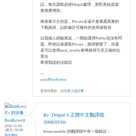
話，每次讀取必經Drupal處理，那對系統資源
會相應增加。
兩者最大分別是，Private永遠不會暴露真實的
下載路徑，以防被許可權外的使用者取得
以我個人經驗來說，一開始選擇Public也沒有問
題。即使以後選取Private，路徑變更了，你還
是可以使用mod_rewrite來將路徑引至正確的位
置去
希望我說的沒錯誤
---
notaBlueScreen
發表回應前，請先
登入
或
註冊
Re: Drupal 6 正體中文翻譯檔 -
BenKewell
2008/05/04
2009-10-09
(週五) 00:58
forum.module 的翻譯檔中有一個錯誤：
固定網址