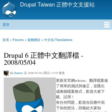
Drupal Taiwan 正體中文支援站
移
至
主
內
選單
容
主選單
首頁
»
Forums
»
疑難雜症
»
中文化/Translations
您在這裡
Drupal 6 正體中文翻譯檔 -
2008/05/04
由
charlesc
在 2008-05-04 (周日) 13:59 發表
更新至官網release。翻譯檔案做
了簡單的測試與修正，並匯出
成兩個檔案格式，歡迎大家下
載、試用！
有任何問題，歡迎在回應中寫
下你的想法，回報給大家知