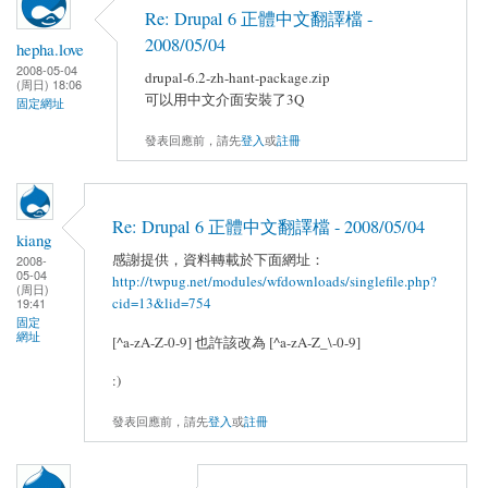
Re: Drupal 6 正體中文翻譯檔 -
2008/05/04
hepha.love
2008-05-04
drupal-6.2-zh-hant-package.zip
(周日) 18:06
可以用中文介面安裝了3Q
固定網址
發表回應前，請先
登入
或
註冊
Re: Drupal 6 正體中文翻譯檔 - 2008/05/04
kiang
感謝提供，資料轉載於下面網址：
2008-
05-04
http://twpug.net/modules/wfdownloads/singlefile.php?
(周日)
cid=13&lid=754
19:41
固定
網址
[^a-zA-Z-0-9] 也許該改為 [^a-zA-Z_\-0-9]
:)
發表回應前，請先
登入
或
註冊