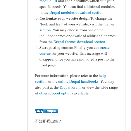
module list
and enable features which suit your
specific needs. You can find additional modules
in the
Drupal modules download section
.
Customize your website design
To change the
"look and feel" of your website, visit the
themes
section
. You may choose from one of the
included themes or download additional themes
from the
Drupal themes download section
.
Start posting content
Finally, you can
create
content
for your website. This message will
disappear once you have promoted a post to the
front page.
For more information, please refer to the
help
section
, or the
online Drupal handbooks
. You may
also post at the
Drupal forum
, or view the wide range
of
other support options
available.
不知那裡出錯？