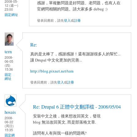
2008-05-
感謝，單複數問題是好問題、老問題，也有人在
12 (週一)
官網問相關的問題。請大家多多 debug :)
23:00
固定網址
發表回應前，請先
登入
或
註冊
Re:
tern
真的是太棒了，感謝感謝！還有謝謝很多人的幫忙...
2008-
讓 Drupal 中文化更加的完善...
06-05
(四)
15:36
http://blog.pixnet.net/tern
固定
網址
發表回應前，請先
登入
或
註冊
Re: Drupal 6 正體中文翻譯檔 - 2008/05/04
hosais
安裝中文之後，後來想改回英文，發現
2008-
blog 無法改回英文, 而是部落格文章.
06-22
(周日)
15:35
請問有人有與我一樣的問題嗎?
固定網