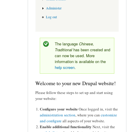
Administer
Log out
The language
Chinese,
Traditional
has been created and
can now be used. More
information is available on the
help screen
.
Welcome to your new Drupal website!
Please follow these steps to set up and start using
your website:
Configure your website
Once logged in, visit the
administration section
, where you can
customize
and configure
all aspects of your website.
Enable additional functionality
Next, visit the