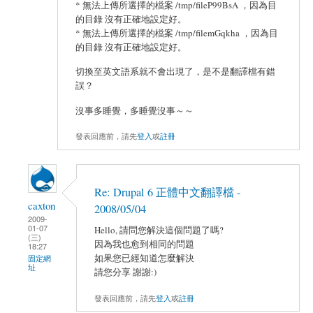
* 無法上傳所選擇的檔案 /tmp/fileP99BsA ，因為目
的目錄 沒有正確地設定好。
* 無法上傳所選擇的檔案 /tmp/filemGqkha ，因為目
的目錄 沒有正確地設定好。
切換至英文語系就不會出現了，是不是翻譯檔有錯
誤？
沒事多睡覺，多睡覺沒事～～
發表回應前，請先
登入
或
註冊
Re: Drupal 6 正體中文翻譯檔 -
caxton
2008/05/04
2009-
01-07
Hello, 請問您解決這個問題了嗎?
(三)
因為我也愈到相同的問題
18:27
如果您已經知道怎麼解決
固定網
址
請您分享 謝謝:)
發表回應前，請先
登入
或
註冊