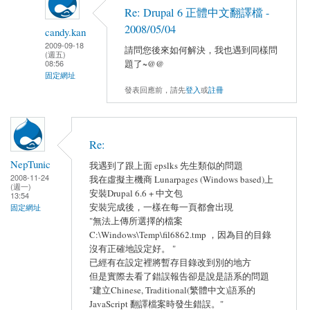
Re: Drupal 6 正體中文翻譯檔 -
2008/05/04
candy.kan
2009-09-18
請問您後來如何解決，我也遇到同樣問
(週五)
題了~@@
08:56
固定網址
發表回應前，請先
登入
或
註冊
Re:
NepTunic
我遇到了跟上面 epslks 先生類似的問題
2008-11-24
我在虛擬主機商 Lunarpages (Windows based)上
(週一)
安裝Drupal 6.6 + 中文包
13:54
安裝完成後，一樣在每一頁都會出現
固定網址
"無法上傳所選擇的檔案
C:\Windows\Temp\fil6862.tmp ，因為目的目錄
沒有正確地設定好。 "
已經有在設定裡將暫存目錄改到別的地方
但是實際去看了錯誤報告卻是說是語系的問題
"建立Chinese, Traditional(繁體中文)語系的
JavaScript 翻譯檔案時發生錯誤。"