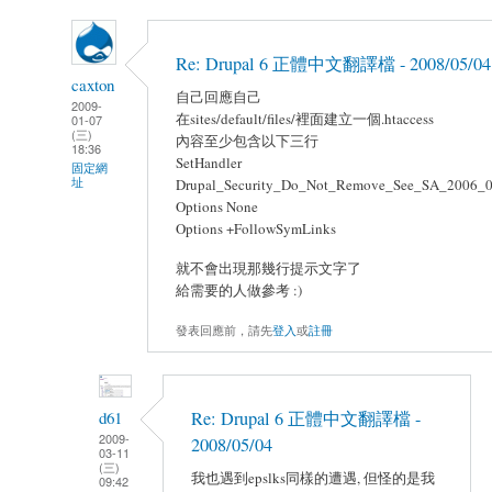
Re: Drupal 6 正體中文翻譯檔 - 2008/05/04
caxton
自己回應自己
2009-
在sites/default/files/裡面建立一個.htaccess
01-07
(三)
內容至少包含以下三行
18:36
SetHandler
固定網
址
Drupal_Security_Do_Not_Remove_See_SA_2006_
Options None
Options +FollowSymLinks
就不會出現那幾行提示文字了
給需要的人做參考 :)
發表回應前，請先
登入
或
註冊
d61
Re: Drupal 6 正體中文翻譯檔 -
2009-
2008/05/04
03-11
(三)
我也遇到epslks同樣的遭遇, 但怪的是我
09:42