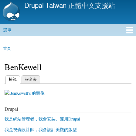
Drupal Taiwan 正體中文支援站
移
至
主
內
選單
容
主選單
首頁
您在這裡
BenKewell
(作用中頁籤)
檢視
報名表
主要索引標籤
Drupal
我是網站管理者，我會安裝、運用Drupal
我是視覺設計師，我會設計美觀的版型