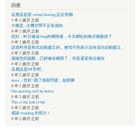
回應
這應該是跟 virtual hosting 設定有關
5 年 2 個月
之前
大概是...主機空間不足造成的
8 年 2 個月
之前
您好，昨日修改/tmp的權限後，今天網站的格式都跑掉了
8 年 2 個月
之前
該資料夾是程式自動建立的，會找不到表示沒有成功自動建立，
8 年 2 個月
之前
謝謝您的提醒，已經修改權限了，但是還是無法備份
8 年 2 個月
之前
這應該是D8 對吧，
8 年 2 個月
之前
yosia，您好! 跑了個新問題，如附圖
8 年 2 個月
之前
Our meeting will be better
8 年 2 個月
之前
This is the link to the
8 年 2 個月
之前
感謝 wanding 的照片！
8 年 2 個月
之前