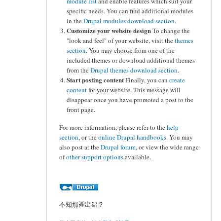
module list
and enable features which suit your
specific needs. You can find additional modules
in the
Drupal modules download section
.
Customize your website design
To change the
"look and feel" of your website, visit the
themes
section
. You may choose from one of the
included themes or download additional themes
from the
Drupal themes download section
.
Start posting content
Finally, you can
create
content
for your website. This message will
disappear once you have promoted a post to the
front page.
For more information, please refer to the
help
section
, or the
online Drupal handbooks
. You may
also post at the
Drupal forum
, or view the wide range
of
other support options
available.
不知那裡出錯？