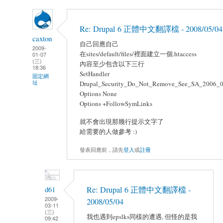
Re: Drupal 6 正體中文翻譯檔 - 2008/05/04
caxton
自己回應自己
2009-
在sites/default/files/裡面建立一個.htaccess
01-07
(三)
內容至少包含以下三行
18:36
SetHandler
固定網
址
Drupal_Security_Do_Not_Remove_See_SA_2006_
Options None
Options +FollowSymLinks
就不會出現那幾行提示文字了
給需要的人做參考 :)
發表回應前，請先
登入
或
註冊
d61
Re: Drupal 6 正體中文翻譯檔 -
2009-
2008/05/04
03-11
(三)
我也遇到epslks同樣的遭遇, 但怪的是我
09:42