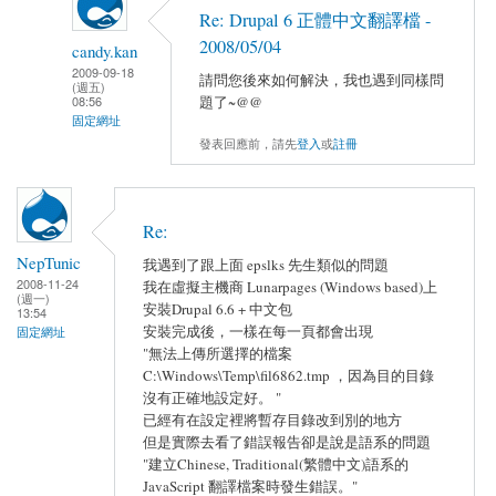
Re: Drupal 6 正體中文翻譯檔 -
2008/05/04
candy.kan
2009-09-18
請問您後來如何解決，我也遇到同樣問
(週五)
題了~@@
08:56
固定網址
發表回應前，請先
登入
或
註冊
Re:
NepTunic
我遇到了跟上面 epslks 先生類似的問題
2008-11-24
我在虛擬主機商 Lunarpages (Windows based)上
(週一)
安裝Drupal 6.6 + 中文包
13:54
安裝完成後，一樣在每一頁都會出現
固定網址
"無法上傳所選擇的檔案
C:\Windows\Temp\fil6862.tmp ，因為目的目錄
沒有正確地設定好。 "
已經有在設定裡將暫存目錄改到別的地方
但是實際去看了錯誤報告卻是說是語系的問題
"建立Chinese, Traditional(繁體中文)語系的
JavaScript 翻譯檔案時發生錯誤。"