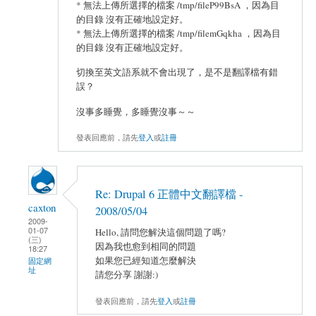
* 無法上傳所選擇的檔案 /tmp/fileP99BsA ，因為目
的目錄 沒有正確地設定好。
* 無法上傳所選擇的檔案 /tmp/filemGqkha ，因為目
的目錄 沒有正確地設定好。
切換至英文語系就不會出現了，是不是翻譯檔有錯
誤？
沒事多睡覺，多睡覺沒事～～
發表回應前，請先
登入
或
註冊
Re: Drupal 6 正體中文翻譯檔 -
caxton
2008/05/04
2009-
01-07
Hello, 請問您解決這個問題了嗎?
(三)
因為我也愈到相同的問題
18:27
如果您已經知道怎麼解決
固定網
址
請您分享 謝謝:)
發表回應前，請先
登入
或
註冊