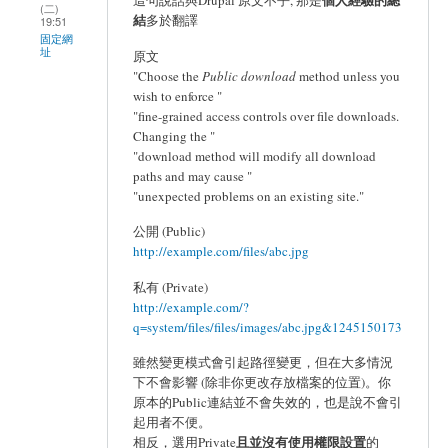
(二)
結
多於翻譯
19:51
固定網
址
原文
"Choose the
Public download
method unless you
wish to enforce "
"fine-grained access controls over file downloads.
Changing the "
"download method will modify all download
paths and may cause "
"unexpected problems on an existing site."
公開 (Public)
http://example.com/files/abc.jpg
私有 (Private)
http://example.com/?
q=system/files/files/images/abc.jpg&1245150173
雖然變更模式會引起路徑變更，但在大多情況
下不會影響 (除非你更改存放檔案的位置)。你
原本的Public連結並不會失效的，也是說不會引
起用者不便。
且並沒有使用權限設置
相反，選用Private
的