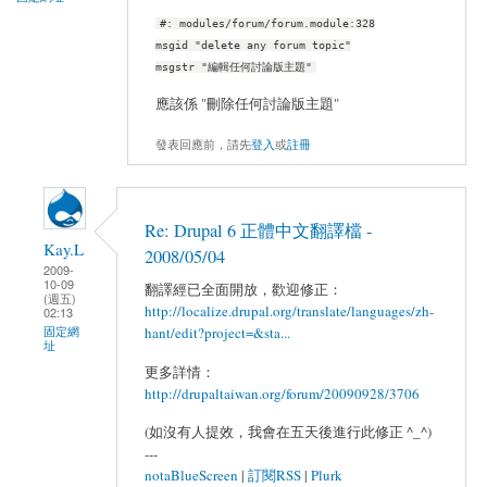
#: modules/forum/forum.module:328
msgid "delete any forum topic"
msgstr "編輯任何討論版主題"
應該係 "刪除任何討論版主題"
發表回應前，請先
登入
或
註冊
Re: Drupal 6 正體中文翻譯檔 -
Kay.L
2008/05/04
2009-
10-09
翻譯經已全面開放，歡迎修正：
(週五)
http://localize.drupal.org/translate/languages/zh-
02:13
hant/edit?project=&sta...
固定網
址
更多詳情：
http://drupaltaiwan.org/forum/20090928/3706
(如沒有人提效，我會在五天後進行此修正 ^_^)
---
notaBlueScreen
|
訂閱RSS
|
Plurk