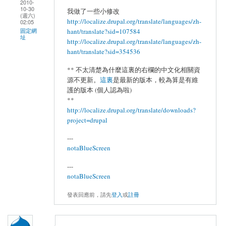
2010-
10-30
我做了一些小修改
(週六)
http://localize.drupal.org/translate/languages/zh-
02:05
hant/translate?sid=107584
固定網
址
http://localize.drupal.org/translate/languages/zh-
hant/translate?sid=354536
** 不太清楚為什麼這裏的右欄的中文化相關資
源不更新。
這裏
是最新的版本，較為算是有維
護的版本 (個人認為啦)
**
http://localize.drupal.org/translate/downloads?
project=drupal
---
notaBlueScreen
---
notaBlueScreen
發表回應前，請先
登入
或
註冊