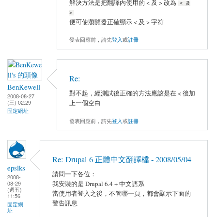
解決方法是把翻譯內使用的 < 及 > 改為
< 及
>
便可使瀏覽器正確顯示 < 及 > 字符
發表回應前，請先
登入
或
註冊
Re:
BenKewell
對不起，經測試後正確的方法應該是在 < 後加
2008-08-27
上一個空白
(三) 02:29
固定網址
發表回應前，請先
登入
或
註冊
Re: Drupal 6 正體中文翻譯檔 - 2008/05/04
epslks
請問一下各位：
2008-
我安裝的是 Drupal 6.4 + 中文語系
08-29
(週五)
當使用者登入之後，不管哪一頁，都會顯示下面的
11:56
警告訊息
固定網
址