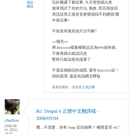
玩好幾週了都沒事, 今天突然跳出來
固定
網址
後來我試了你的方法, 無效, 而且我改回
英語語系之後首頁會變成找不到網頁(繁
中就沒事)
不知道有無其他方法可解?
<<補充>>
將.htaccess檔案權限設定為666就有效,
不會再跳出錯誤訊息
暫時只能這樣先擋著了
不過這個錯誤的成因, 還有.htaccess這一
招的原理, 還是有請網兄釋疑
發表回應前，請先
登入
或
註冊
Re: Drupal 6 正體中文翻譯檔 -
2008/05/04
charlesc
2008-08-
嗯... 不清楚，你有 /tmp 這目錄嗎？ 權限是否 ok?
31 (周日)
18:05