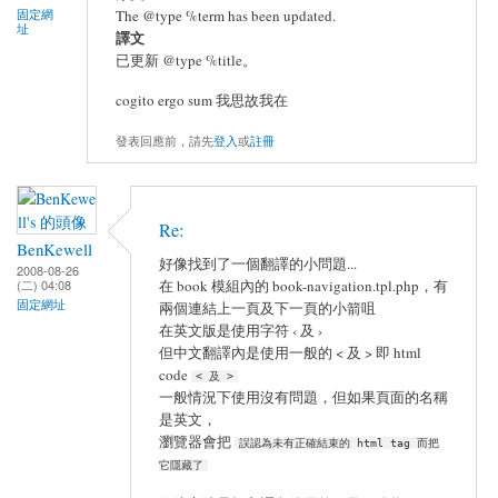
The @type %term has been updated.
固定網
址
譯文
已更新 @type %title。
cogito ergo sum 我思故我在
發表回應前，請先
登入
或
註冊
Re:
BenKewell
好像找到了一個翻譯的小問題...
2008-08-26
在 book 模組內的 book-navigation.tpl.php，有
(二) 04:08
固定網址
兩個連結上一頁及下一頁的小箭咀
在英文版是使用字符 ‹ 及 ›
但中文翻譯內是使用一般的 < 及 > 即 html
code
< 及 >
一般情況下使用沒有問題，但如果頁面的名稱
是英文，
瀏覽器會把
誤認為未有正確結束的 html tag 而把
它隱藏了