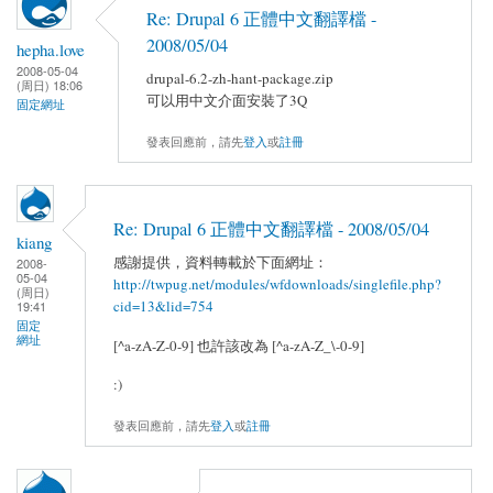
Re: Drupal 6 正體中文翻譯檔 -
2008/05/04
hepha.love
2008-05-04
drupal-6.2-zh-hant-package.zip
(周日) 18:06
可以用中文介面安裝了3Q
固定網址
發表回應前，請先
登入
或
註冊
Re: Drupal 6 正體中文翻譯檔 - 2008/05/04
kiang
感謝提供，資料轉載於下面網址：
2008-
05-04
http://twpug.net/modules/wfdownloads/singlefile.php?
(周日)
cid=13&lid=754
19:41
固定
網址
[^a-zA-Z-0-9] 也許該改為 [^a-zA-Z_\-0-9]
:)
發表回應前，請先
登入
或
註冊