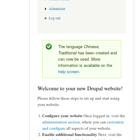
Administer
Log out
The language
Chinese,
Traditional
has been created and
can now be used. More
information is available on the
help screen
.
Welcome to your new Drupal website!
Please follow these steps to set up and start using
your website:
Configure your website
Once logged in, visit the
administration section
, where you can
customize
and configure
all aspects of your website.
Enable additional functionality
Next, visit the