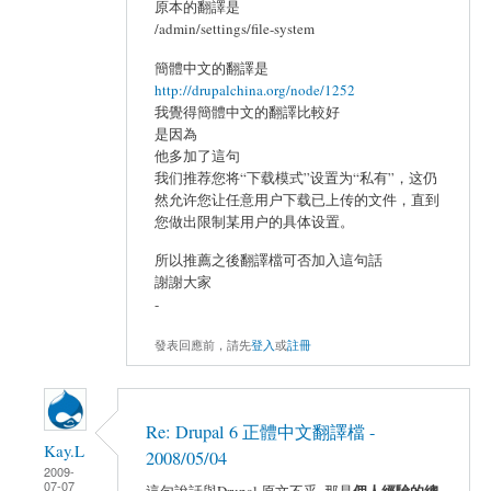
原本的翻譯是
/admin/settings/file-system
簡體中文的翻譯是
http://drupalchina.org/node/1252
我覺得簡體中文的翻譯比較好
是因為
他多加了這句
我们推荐您将“下载模式”设置为“私有”，这仍
然允许您让任意用户下载已上传的文件，直到
您做出限制某用户的具体设置。
所以推薦之後翻譯檔可否加入這句話
謝謝大家
-
發表回應前，請先
登入
或
註冊
Re: Drupal 6 正體中文翻譯檔 -
Kay.L
2008/05/04
2009-
07-07
個人經驗的總
這句說話與Drupal 原文不乎, 那是