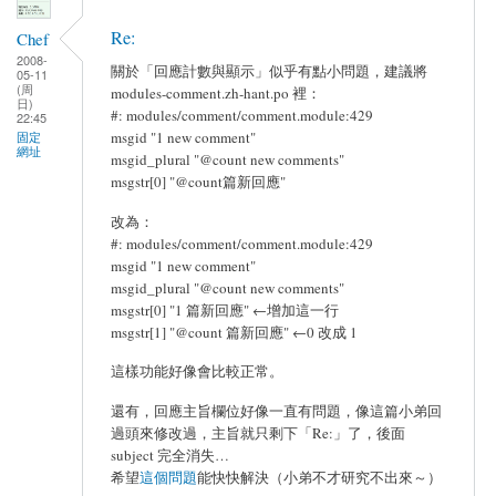
Re:
Chef
2008-
關於「回應計數與顯示」似乎有點小問題，建議將
05-11
(周
modules-comment.zh-hant.po 裡：
日)
#: modules/comment/comment.module:429
22:45
msgid "1 new comment"
固定
網址
msgid_plural "@count new comments"
msgstr[0] "@count篇新回應"
改為：
#: modules/comment/comment.module:429
msgid "1 new comment"
msgid_plural "@count new comments"
msgstr[0] "1 篇新回應" ←增加這一行
msgstr[1] "@count 篇新回應" ←0 改成 1
這樣功能好像會比較正常。
還有，回應主旨欄位好像一直有問題，像這篇小弟回
過頭來修改過，主旨就只剩下「Re:」了，後面
subject 完全消失…
希望
這個問題
能快快解決（小弟不才研究不出來～）