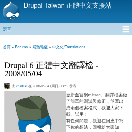
Drupal Taiwan 正體中文支援站
移
至
主
內
選單
容
主選單
首頁
»
Forums
»
疑難雜症
»
中文化/Translations
您在這裡
Drupal 6 正體中文翻譯檔 -
2008/05/04
由
charlesc
在 2008-05-04 (周日) 13:59 發表
更新至官網release。翻譯檔案做
了簡單的測試與修正，並匯出
成兩個檔案格式，歡迎大家下
載、試用！
有任何問題，歡迎在回應中寫
下你的想法，回報給大家知