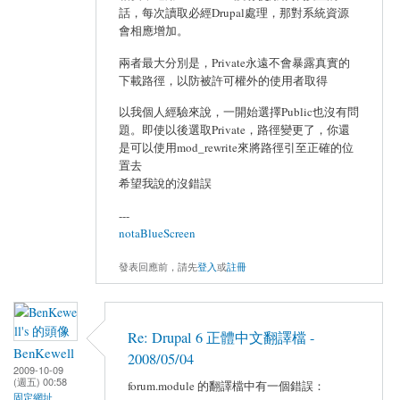
話，每次讀取必經Drupal處理，那對系統資源
會相應增加。
兩者最大分別是，Private永遠不會暴露真實的
下載路徑，以防被許可權外的使用者取得
以我個人經驗來說，一開始選擇Public也沒有問
題。即使以後選取Private，路徑變更了，你還
是可以使用mod_rewrite來將路徑引至正確的位
置去
希望我說的沒錯誤
---
notaBlueScreen
發表回應前，請先
登入
或
註冊
Re: Drupal 6 正體中文翻譯檔 -
BenKewell
2008/05/04
2009-10-09
(週五) 00:58
forum.module 的翻譯檔中有一個錯誤：
固定網址