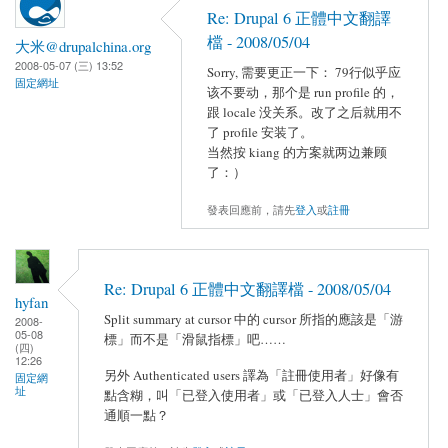
Re: Drupal 6 正體中文翻譯
檔 - 2008/05/04
大米@drupalchina.org
2008-05-07 (三) 13:52
Sorry, 需要更正一下： 79行似乎应
固定網址
该不要动，那个是 run profile 的，
跟 locale 没关系。改了之后就用不
了 profile 安装了。
当然按 kiang 的方案就两边兼顾
了：）
發表回應前，請先
登入
或
註冊
Re: Drupal 6 正體中文翻譯檔 - 2008/05/04
hyfan
Split summary at cursor 中的 cursor 所指的應該是「游
2008-
05-08
標」而不是「滑鼠指標」吧……
(四)
12:26
另外 Authenticated users 譯為「註冊使用者」好像有
固定網
址
點含糊，叫「已登入使用者」或「已登入人士」會否
通順一點？