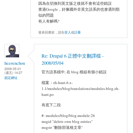
因為在切換到英文版之後就不會有這些錯誤
查過Google，好像國外非英文語系的也會遇到類
似的問題
有人有解嗎?
發表回應前，請先
登入
或
註冊
Re: Drupal 6 正體中文翻譯檔 -
2008/05/04
heavenchou
2009-05-01
官方語系檔中, 在 blog 模組有個小錯誤
(週五) 14:27
固定網址
檔案：zh-hant-6.x-
1.1/modules/blog/translations/modules-blog.zh-
hant.po
有底下二段
#: modules/blog/blog.module:26
msgid "delete own blog entries"
msgstr "刪除部落格文章"