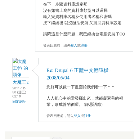
在下一步驟資料庫設定那
沒有如書上寫的資料庫類型可以選擇
輸入完資料庫名稱及使用者名稱和密碼
按下繼續後 就沒辦法安裝 又跳回資料庫設定
請問這是什麼問題....我已經換台電腦安裝了QQ
發表回應前，請先
登入
或
註冊
Re: Drupal 6 正體中文翻譯檔 -
2008/05/04
大魔王ψ
您好可以截一下畫面給我們看一下 ^_^
2011-12-
30 (週五)
02:10
人人把心中的愛發揮出來，就能凝聚善的福
固定網址
業，形成善的循環。 (靜思語錄)
發表回應前，請先
登入
或
註冊
搜尋表單
搜尋