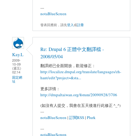
---
notaBlueScreen
發表回應前，請先
登入
或
註冊
Re: Drupal 6 正體中文翻譯檔 -
Kay.L
2008/05/04
2009-
10-09
翻譯經已全面開放，歡迎修正：
(週五)
http://localize.drupal.org/translate/languages/zh-
02:14
hant/edit?project=&sta...
固定網
址
更多詳情：
http://drupaltaiwan.org/forum/20090928/3706
(如沒有人提交，我會在五天後進行此修正 ^_^)
---
notaBlueScreen
|
訂閱RSS
|
Plurk
---
notaBlueScreen