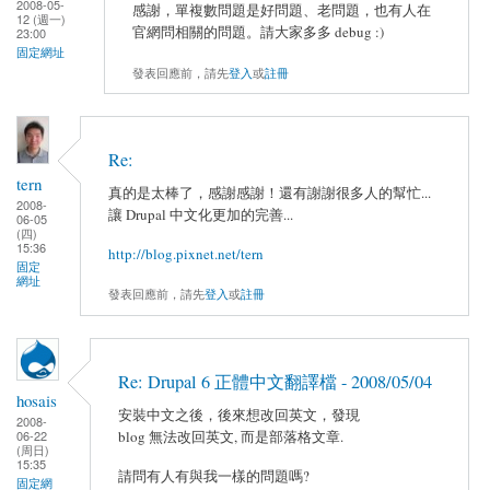
2008-05-
感謝，單複數問題是好問題、老問題，也有人在
12 (週一)
官網問相關的問題。請大家多多 debug :)
23:00
固定網址
發表回應前，請先
登入
或
註冊
Re:
tern
真的是太棒了，感謝感謝！還有謝謝很多人的幫忙...
2008-
讓 Drupal 中文化更加的完善...
06-05
(四)
15:36
http://blog.pixnet.net/tern
固定
網址
發表回應前，請先
登入
或
註冊
Re: Drupal 6 正體中文翻譯檔 - 2008/05/04
hosais
安裝中文之後，後來想改回英文，發現
2008-
blog 無法改回英文, 而是部落格文章.
06-22
(周日)
15:35
請問有人有與我一樣的問題嗎?
固定網