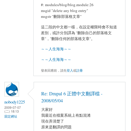
#: modules/blog/blog.module:26
msgid "delete any blog entry"
msgstr "刪除部落格文章"
這二段的中文都一樣，在設定權限時會不知道
差別，或許分別譯為 "刪除自己的部落格文
章"，"刪除任何的部落格文章"。
～～人生海海～～
～～人生海海～～
發表回應前，請先
登入
或
註冊
Re: Drupal 6 正體中文翻譯檔 -
2008/05/04
nobody1225
2009-07-07
大家好
(二) 18:13
我最近在檔案系統上有點混淆
固定網址
現在弄清楚了
原來是翻譯的問題