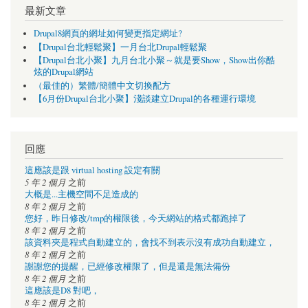
最新文章
Drupal8網頁的網址如何變更指定網址?
【Drupal台北輕鬆聚】一月台北Drupal輕鬆聚
【Drupal台北小聚】九月台北小聚～就是要Show，Show出你酷
炫的Drupal網站
（最佳的）繁體/簡體中文切換配方
【6月份Drupal台北小聚】淺談建立Drupal的各種運行環境
回應
這應該是跟 virtual hosting 設定有關
5 年 2 個月
之前
大概是...主機空間不足造成的
8 年 2 個月
之前
您好，昨日修改/tmp的權限後，今天網站的格式都跑掉了
8 年 2 個月
之前
該資料夾是程式自動建立的，會找不到表示沒有成功自動建立，
8 年 2 個月
之前
謝謝您的提醒，已經修改權限了，但是還是無法備份
8 年 2 個月
之前
這應該是D8 對吧，
8 年 2 個月
之前