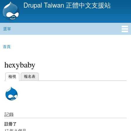
Drupal Taiwan 正體中文支援站
移
至
主
內
選單
容
主選單
首頁
您在這裡
hexybaby
(作用中頁籤)
檢視
報名表
主要索引標籤
記錄
註冊了
17 年 9 個月