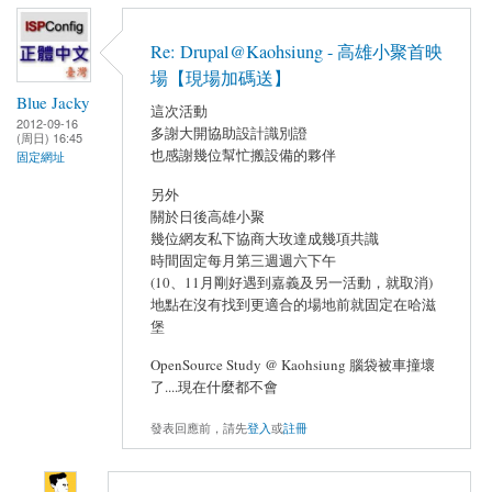
Re: Drupal@Kaohsiung - 高雄小聚首映
場【現場加碼送】
Blue Jacky
這次活動
2012-09-16
多謝大開協助設計識別證
(周日) 16:45
也感謝幾位幫忙搬設備的夥伴
固定網址
另外
關於日後高雄小聚
幾位網友私下協商大玫達成幾項共識
時間固定每月第三週週六下午
(10、11月剛好遇到嘉義及另一活動，就取消)
地點在沒有找到更適合的場地前就固定在哈滋
堡
OpenSource Study @ Kaohsiung 腦袋被車撞壞
了....現在什麼都不會
發表回應前，請先
登入
或
註冊