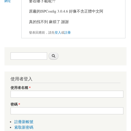
要在哪下載呢??
網址
原廠的ISPConfig 3.0.4.6 好像不含正體中文阿
真的找不到 麻煩了 謝謝
發表回應前，請先
登入
或
註冊
搜尋表單
搜尋
使用者登入
使用者名稱
*
密碼
*
註冊新帳號
索取新密碼