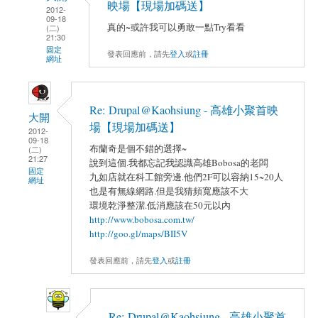
映場【現場加碼送】
2012-
09-18
真的~或許我可以勇敢一點Try看看
(二)
21:30
固定
發表回應前，請先
登入
或
註冊
網址
Re: Drupal@Kaohsiung - 高雄小聚首映
大開
場【現場加碼送】
2012-
09-18
布蘭奇是個不錯的選擇~
(二)
21:27
說到這個.我都忘記我認識高雄Bobosa的老闆
固定
九如店就在科工館旁邊.他們2F可以容納15~20人
網址
也是有無線網路.但是我猜頻寬應該不大
環境乾淨整潔.低消應該在50元以內
http://www.bobosa.com.tw/
http://goo.gl/maps/BII5V
發表回應前，請先
登入
或
註冊
Re: Drupal@Kaohsiung - 高雄小聚首