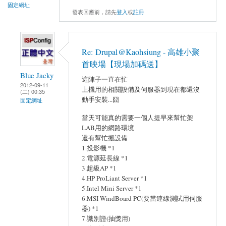
固定網址
發表回應前，請先
登入
或
註冊
Re: Drupal@Kaohsiung - 高雄小聚
首映場【現場加碼送】
Blue Jacky
這陣子一直在忙
2012-09-11
上機用的相關設備及伺服器到現在都還沒
(二) 00:35
動手安裝...囧
固定網址
當天可能真的需要一個人提早來幫忙架
LAB用的網路環境
還有幫忙搬設備
1.投影機 *1
2.電源延長線 *1
3.超級AP *1
4.HP ProLiant Server *1
5.Intel Mini Server *1
6.MSI WindBoard PC(要當連線測試用伺服
器) *1
7.識別證(抽獎用)