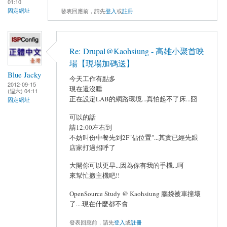
01:10
發表回應前，請先
登入
或
註冊
固定網址
Re: Drupal@Kaohsiung - 高雄小聚首映
場【現場加碼送】
Blue Jacky
今天工作有點多
2012-09-15
現在還沒睡
(週六) 04:11
正在設定LAB的網路環境...真怕起不了床...囧
固定網址
可以的話
請12:00左右到
不妨叫份中餐先到2F"佔位置"...其實已經先跟
店家打過招呼了
大開你可以更早...因為你有我的手機...呵
來幫忙搬主機吧!!
OpenSource Study @ Kaohsiung 腦袋被車撞壞
了....現在什麼都不會
發表回應前，請先
登入
或
註冊