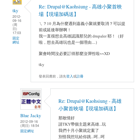
Re: Drupal@Kaohsiung - 高雄小聚首映
tky
場【現場加碼送】
2012-
09-16
ㄟ？10 月為什麼遇到嘉義小聚就要取消？可以提
(周
日)
前或延後舉辦啊！
17:03
我一直很想去高雄認識那兒的 drupaler 耶！（好
固定
啦，想去高雄玩也是一個理由....）
網址
聚會時間沒必要訂得那麼沒彈性啦~~XD
tky
發表回應前，請先
登入
或
註冊
Re: Drupal@Kaohsiung - 高雄
小聚首映場【現場加碼送】
Blue Jacky
那敢情好
2012-09-16
請TKY帶個主題來高雄...玩
(周日) 18:54
我們十月小聚就定案了
固定網址
別怪我挖坑給你跳...呵...呵