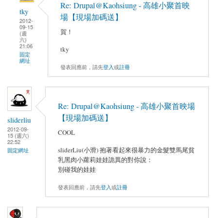
Re: Drupal@Kaohsiung - 高雄小聚首映
tky
場【現場加碼送】
2012-
09-15
賀！
(週
六)
21:06
tky
固定
網址
發表回應前，請先
登入
或
註冊
Re: Drupal@Kaohsiung - 高雄小聚首映場
【現場加碼送】
sliderliu
2012-09-
COOL
15 (週六)
22:52
sliderLiu(小滑) 抱著看起來很暴力的金髮雙馬尾貧
固定網址
乳黑肉小蘿莉娃娃詭異的對你說：
別碰我的娃娃
發表回應前，請先
登入
或
註冊