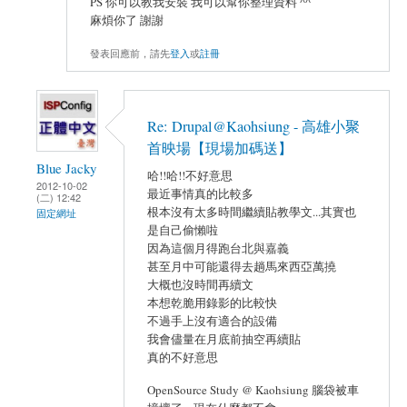
PS 你可以教我安裝 我可以幫你整理資料 ^^
麻煩你了 謝謝
發表回應前，請先
登入
或
註冊
Re: Drupal@Kaohsiung - 高雄小聚
首映場【現場加碼送】
Blue Jacky
哈!!哈!!不好意思
2012-10-02
最近事情真的比較多
(二) 12:42
根本沒有太多時間繼續貼教學文...其實也
固定網址
是自己偷懶啦
因為這個月得跑台北與嘉義
甚至月中可能還得去趟馬來西亞萬撓
大概也沒時間再續文
本想乾脆用錄影的比較快
不過手上沒有適合的設備
我會儘量在月底前抽空再續貼
真的不好意思
OpenSource Study @ Kaohsiung 腦袋被車