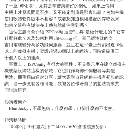
了一座"孵化場"，尤其是辛苦架構好的網站，如果上傳到
主機上才發現問題不少，又不確定到底是那裏出錯？例如主機
使用軟體套件版本不相容？或者想知道模組搭配的存取效果
如何？這些有辦法在上傳前就能注意到嗎？
這個主題將會介紹 ISPConfig 這套"工具"是做什麼用的？它有
什麼好處？以及如何利用 ISPConfig 把一臺已經淘汰的文
書用電腦變身為多功能伺服器，並且在這平臺上分割出逾10個
以上的虛擬主機，架設超過20個以上的網站，同時還提供三
十個人以上的連線。
事實上， ISPConfig 有很大的彈性，不見得只用在建立虛擬主
機或架設網站這樣的領域，它也能作為郵件伺服器等其他
用途。期望藉由這次分享，讓大家對自建網路主機有初步的認
識，進一步激發各種可能，歡迎各位帶著自己的想法前來共
同討論研究。
◎講者簡介
Blue Jacky，不學無術，什麼都學，但卻什麼都不太會。
◎活動時間
101年9月15日(週六)下午14:00~16:30(會後續攤另計)