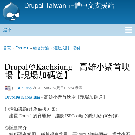
Drupal Taiwan 正體中文支援站
移
至
主
內
選單
容
主選單
首頁
»
Forums
»
綜合討論
»
活動規劃、發佈
您在這裡
Drupal@Kaohsiung - 高雄小聚首映
場【現場加碼送】
由
Blue Jacky
在 2012-08-26 (周日) 16:34 發表
Drupal@Kaohsiung
- 高雄小聚首映場【現場加碼送】
◎活動議題(此為備援方案)
建置 Drupal 的育嬰房 - 淺談 ISPConfig 的應用(約30分鐘)
◎議題簡介
種稻要有稻田，種菜得有菜園。要"生"出個好網站，當然少不