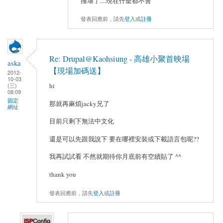
撞壞了....現在什麼都不會
發表回應前，請先
登入
或
註冊
Re: Drupal@Kaohsiung - 高雄小聚首映場
aska
【現場加碼送】
2012-
10-03
hi
(三)
08:09
固定
那就再麻煩jacky兄了
網址
目前只剩下無法中文化
還是可以先跟我說下 要在哪裡安裝或下載語言包呢??
我再試試看 不然就期待你月底前有空續貼了 ^^
thank you
發表回應前，請先
登入
或
註冊