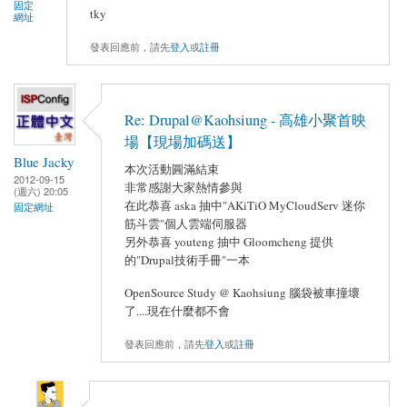
固定
tky
網址
發表回應前，請先
登入
或
註冊
Re: Drupal@Kaohsiung - 高雄小聚首映
場【現場加碼送】
Blue Jacky
本次活動圓滿結束
2012-09-15
非常感謝大家熱情參與
(週六) 20:05
在此恭喜 aska 抽中"AKiTiO MyCloudServ 迷你
固定網址
筋斗雲"個人雲端伺服器
另外恭喜 youteng 抽中 Gloomcheng 提供
的"Drupal技術手冊"一本
OpenSource Study @ Kaohsiung 腦袋被車撞壞
了....現在什麼都不會
發表回應前，請先
登入
或
註冊