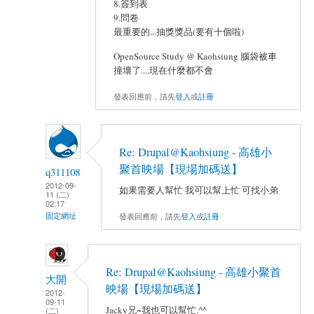
8.簽到表
9.問卷
最重要的...抽獎獎品(要有十個啦)
OpenSource Study @ Kaohsiung 腦袋被車
撞壞了....現在什麼都不會
發表回應前，請先
登入
或
註冊
Re: Drupal@Kaohsiung - 高雄小
聚首映場【現場加碼送】
q311108
2012-09-
如果需要人幫忙 我可以幫上忙 可找小弟
11 (二)
02:17
發表回應前，請先
登入
或
註冊
固定網址
Re: Drupal@Kaohsiung - 高雄小聚首
大開
映場【現場加碼送】
2012-
09-11
Jacky兄~我也可以幫忙.^^
(二)