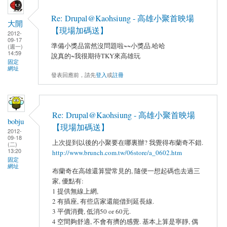
Re: Drupal@Kaohsiung - 高雄小聚首映場
大開
【現場加碼送】
2012-
09-17
準備小獎品當然沒問題啦~~小獎品.哈哈
(週一)
14:59
說真的~我很期待TKY來高雄玩
固定
網址
發表回應前，請先
登入
或
註冊
Re: Drupal@Kaohsiung - 高雄小聚首映場
bobju
【現場加碼送】
2012-
09-18
上次提到以後的小聚要在哪裏辦? 我覺得布蘭奇不錯.
(二)
13:20
http://www.brunch.com.tw/06store/a_0602.htm
固定
網址
布蘭奇在高雄還算蠻常見的, 隨便一想起碼也去過三
家, 優點有:
1 提供無線上網,
2 有插座, 有些店家還能借到延長線.
3 平價消費, 低消50 or 60元.
4 空間夠舒適, 不會有擠的感覺. 基本上算是寧靜, 偶