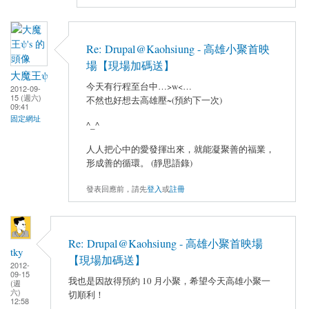
Re: Drupal@Kaohsiung - 高雄小聚首映
場【現場加碼送】
大魔王ψ
今天有行程至台中…>w<…
2012-09-
15 (週六)
不然也好想去高雄壓~(預約下一次)
09:41
固定網址
^_^
人人把心中的愛發揮出來，就能凝聚善的福業，
形成善的循環。 (靜思語錄)
發表回應前，請先
登入
或
註冊
Re: Drupal@Kaohsiung - 高雄小聚首映場
tky
【現場加碼送】
2012-
09-15
我也是因故得預約 10 月小聚，希望今天高雄小聚一
(週
六)
切順利！
12:58