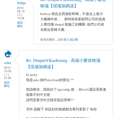
bobju
映場【現場加碼送】
2012-
09-19
bobosa 我也去買過飲料喝，不過沒上過2F.
(三)
14:39
大概兩年前， 那時候有家顧問公司的負責
固定
人要找懂 drupal 能施工的團隊, 他們公司就
網址
在附近那棟大樓。
發表回應前，請先
登入
或
註冊
Re: Drupal@Kaohsiung - 高雄小聚首映場
aska
【現場加碼送】
2012-
10-02
hi jacky
(二)
01:55
我是aska 抽中mycloud的那位 ^^
固定
網址
想請教你，我裝好了ispconfig 後 ，在tools選語系那邊
都看不到中文呢
請問是要另外怎樣安裝語系嗎??
另外 提醒下 你說好的後續都沒看到更新了 哈哈