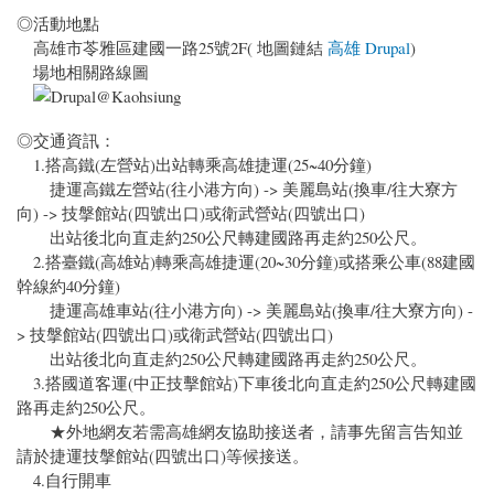
◎活動地點
高雄市苓雅區建國一路25號2F( 地圖鏈結
高雄 Drupal
)
場地相關路線圖
◎交通資訊：
1.搭高鐵(左營站)出站轉乘高雄捷運(25~40分鐘)
捷運高鐵左營站(往小港方向) -> 美麗島站(換車/往大寮方
向) -> 技搫館站(四號出口)或衛武營站(四號出口)
出站後北向直走約250公尺轉建國路再走約250公尺。
2.搭臺鐵(高雄站)轉乘高雄捷運(20~30分鐘)或搭乘公車(88建國
幹線約40分鐘)
捷運高雄車站(往小港方向) -> 美麗島站(換車/往大寮方向) -
> 技搫館站(四號出口)或衛武營站(四號出口)
出站後北向直走約250公尺轉建國路再走約250公尺。
3.搭國道客運(中正技擊館站)下車後北向直走約250公尺轉建國
路再走約250公尺。
★外地網友若需高雄網友協助接送者，請事先留言告知並
請於捷運技搫館站(四號出口)等候接送。
4.自行開車