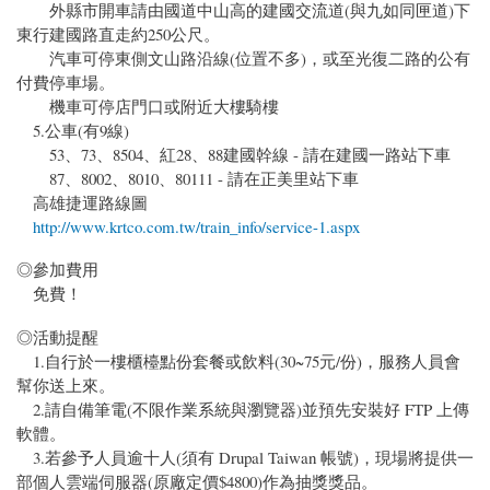
外縣市開車請由國道中山高的建國交流道(與九如同匣道)下
東行建國路直走約250公尺。
汽車可停東側文山路沿線(位置不多)，或至光復二路的公有
付費停車場。
機車可停店門口或附近大樓騎樓
5.公車(有9線)
53、73、8504、紅28、88建國幹線 - 請在建國一路站下車
87、8002、8010、80111 - 請在正美里站下車
高雄捷運路線圖
http://www.krtco.com.tw/train_info/service-1.aspx
◎參加費用
免費！
◎活動提醒
1.自行於一樓櫃檯點份套餐或飲料(30~75元/份)，服務人員會
幫你送上來。
2.請自備筆電(不限作業系統與瀏覽器)並預先安裝好 FTP 上傳
軟體。
3.若參予人員逾十人(須有 Drupal Taiwan 帳號)，現場將提供一
部個人雲端伺服器(原廠定價$4800)作為抽獎獎品。