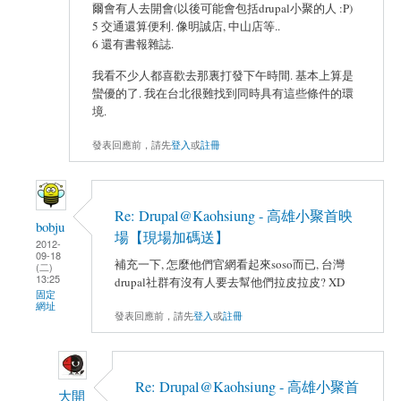
爾會有人去開會(以後可能會包括drupal小聚的人 :P)
5 交通還算便利. 像明誠店, 中山店等..
6 還有書報雜誌.
我看不少人都喜歡去那裏打發下午時間. 基本上算是
蠻優的了. 我在台北很難找到同時具有這些條件的環
境.
發表回應前，請先
登入
或
註冊
Re: Drupal@Kaohsiung - 高雄小聚首映
bobju
場【現場加碼送】
2012-
09-18
補充一下, 怎麼他們官網看起來soso而已, 台灣
(二)
13:25
drupal社群有沒有人要去幫他們拉皮拉皮? XD
固定
網址
發表回應前，請先
登入
或
註冊
Re: Drupal@Kaohsiung - 高雄小聚首
大開