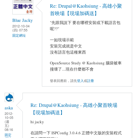
Re: Drupal@Kaohsiung - 高雄小聚
首映場【現場加碼送】
Blue Jacky
"先跟我說下 要在哪裡安裝或下載語言包
2012-10-04
呢??"
(四) 07:55
固定網址
一如現場示範
安裝完成就是中文
沒有語言包這種東西
OpenSource Study @ Kaohsiung 腦袋被車
撞壞了....現在什麼都不會
發表回應前，請先
登入
或
註冊
Re: Drupal@Kaohsiung - 高雄小聚首映場
aska
【現場加碼送】
2012-
10-05
hi jacky
(週
五)
08:16
在請問一下 ISPConfig 3.0.4.6 正體中文版的安裝程式
固定