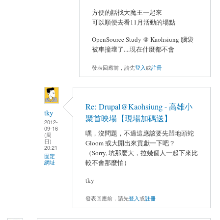
方便的話找大魔王一起來
可以順便去看11月活動的場點
OpenSource Study @ Kaohsiung 腦袋
被車撞壞了....現在什麼都不會
發表回應前，請先
登入
或
註冊
Re: Drupal@Kaohsiung - 高雄小
tky
聚首映場【現場加碼送】
2012-
09-16
嘿，沒問題，不過這應該要先凹地頭蛇
(周
日)
Gloom 或大開出來貢獻一下吧？
20:21
（Sorry, 坑那麼大，拉幾個人一起下來比
固定
較不會那麼怕）
網址
tky
發表回應前，請先
登入
或
註冊