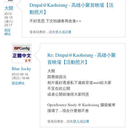
Drupal@Kaohsiung - 高雄小聚首映場【活
大開
動照片】
2012-
09-15
不好意思.下次拍攝會再改進= =
(週六)
23:17
固定
發表回應前，請先
登入
或
註冊
網址
Re: Drupal@Kaohsiung - 高雄小聚
首映場【活動照片】
Blue Jacky
大開
2012-09-16
因應個資法
(周日) 18:48
相片最好透過私下連絡管道mail給大家
固定網址
不宜在此公開
或者公開前徵得大家同意
OpenSource Study @ Kaohsiung 腦袋被車
撞壞了....現在什麼都不會
發表回應前，請先
登入
或
註冊