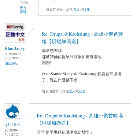
15:59
固定
發表回應前，請先
登入
或
註冊
網址
Re: Drupal@Kaohsiung - 高雄小聚首映
場【現場加碼送】
Blue Jacky
非常感謝哦
2012-09-11
那就請倆位提早到以幫忙佈置場地
(二) 20:03
謝謝!!
固定網址
OpenSource Study @ Kaohsiung 腦袋被車撞壞
了....現在什麼都不會
發表回應前，請先
登入
或
註冊
Re: Drupal@Kaohsiung - 高雄小聚首映場
【現場加碼送】
q311108
2012-09-
請問 提早幾點到現場協助幫忙!?
15 (週六)