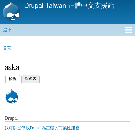
Drupal Taiwan 正體中文支援站
移
至
主
內
選單
容
主選單
首頁
您在這裡
aska
(作用中頁籤)
檢視
報名表
主要索引標籤
Drupal
我可以提供以Drupal為基礎的商業性服務