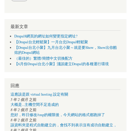
最新文章
Drupal8網頁的網址如何變更指定網址?
【Drupal台北輕鬆聚】一月台北Drupal輕鬆聚
【Drupal台北小聚】九月台北小聚～就是要Show，Show出你酷
炫的Drupal網站
（最佳的）繁體/簡體中文切換配方
【6月份Drupal台北小聚】淺談建立Drupal的各種運行環境
回應
這應該是跟 virtual hosting 設定有關
5 年 2 個月
之前
大概是...主機空間不足造成的
8 年 2 個月
之前
您好，昨日修改/tmp的權限後，今天網站的格式都跑掉了
8 年 2 個月
之前
該資料夾是程式自動建立的，會找不到表示沒有成功自動建立，
8 年 2 個月
之前