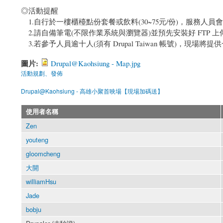
◎活動提醒
1.自行於一樓櫃檯點份套餐或飲料(30~75元/份)，服務人員
2.請自備筆電(不限作業系統與瀏覽器)並預先安裝好 FTP 
3.若參予人員逾十人(須有 Drupal Taiwan 帳號)，現場
圖片:
Drupal@Kaohsiung - Map.jpg
活動規劃、發佈
Drupal@Kaohsiung - 高雄小聚首映場【現場加碼送】
使用者名稱
Zen
youteng
gloomcheng
大開
williamHsu
Jade
bobju