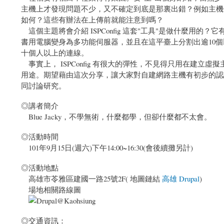
主機上才發現問題不少，又不確定到底是那裏出錯？例如主機
如何？這些有辦法在上傳前就能注意到嗎？
這個主題將會介紹 ISPConfig 這套"工具"是做什麼用的？它
書用電腦變身為多功能伺服器，並且在這平臺上分割出逾10個
十個人以上的連線。
事實上， ISPConfig 有很大的彈性，不見得只用在建
用途。期望藉由這次分享，讓大家對自建網路主機有初步的認
同討論研究。
◎講者簡介
Blue Jacky，不學無術，什麼都學，但卻什麼都不太會。
◎活動時間
101年9月15日(週六)下午14:00~16:30(會後續攤另計)
◎活動地點
高雄市苓雅區建國一路25號2F( 地圖鏈結
高雄 Drupal
)
場地相關路線圖
◎交通資訊：