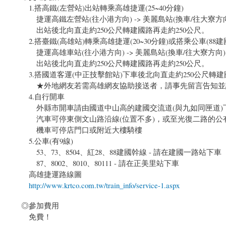
1.搭高鐵(左營站)出站轉乘高雄捷運(25~40分鐘)
捷運高鐵左營站(往小港方向) -> 美麗島站(換車/往大寮方向)
出站後北向直走約250公尺轉建國路再走約250公尺。
2.搭臺鐵(高雄站)轉乘高雄捷運(20~30分鐘)或搭乘公車(88建
捷運高雄車站(往小港方向) -> 美麗島站(換車/往大寮方向) 
出站後北向直走約250公尺轉建國路再走約250公尺。
3.搭國道客運(中正技擊館站)下車後北向直走約250公尺轉建
★外地網友若需高雄網友協助接送者，請事先留言告知並請
4.自行開車
外縣市開車請由國道中山高的建國交流道(與九如同匣道)下
汽車可停東側文山路沿線(位置不多)，或至光復二路的公
機車可停店門口或附近大樓騎樓
5.公車(有9線)
53、73、8504、紅28、88建國幹線 - 請在建國一路站下車
87、8002、8010、80111 - 請在正美里站下車
高雄捷運路線圖
http://www.krtco.com.tw/train_info/service-1.aspx
◎參加費用
免費！