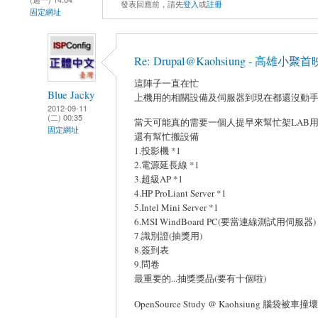
發表回應前，請先
登入
或
註冊
固定網址
Re: Drupal@Kaohsiung - 高
這陣子一直在忙
Blue Jacky
上機用的相關設備及伺服器到現在都還沒動手安
2012-09-11
(二) 00:35
當天可能真的需要一個人提早來幫忙架LAB
固定網址
還有幫忙搬設備
1.投影機 *1
2.電源延長線 *1
3.超級AP *1
4.HP ProLiant Server *1
5.Intel Mini Server *1
6.MSI WindBoard PC(要當連線測試用伺服器) 
7.識別證(抽獎用)
8.簽到表
9.問卷
最重要的...抽獎獎品(要有十個啦)
OpenSource Study @ Kaohsiung 腦袋被