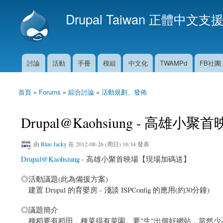
Drupal Taiwan 正體中文支
討論
活動
手冊
模組
中文化
TWAMPd
FB社團
主選單
首頁
»
Forums
»
綜合討論
»
活動規劃、發佈
您在這裡
Drupal@Kaohsiung - 高
由
Blue Jacky
在 2012-08-26 (周日) 16:34 發表
Drupal@Kaohsiung
- 高雄小聚首映場【現場加碼送】
◎活動議題(此為備援方案)
建置 Drupal 的育嬰房 - 淺談 ISPConfig 的應用(約30分鐘)
◎議題簡介
種稻要有稻田，種菜得有菜園。要"生"出個好網站，當然少