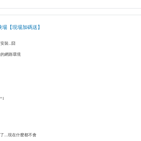
雄小聚首映場【現場加碼送】
裝...囧
用的網路環境
*1
車撞壞了....現在什麼都不會