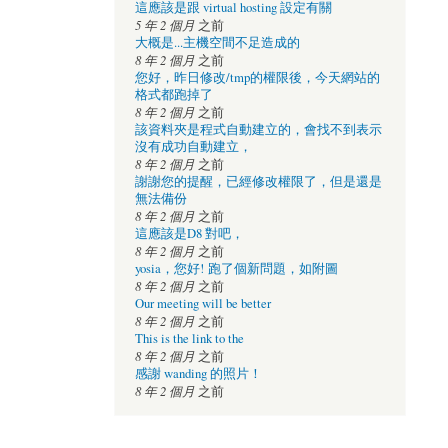
這應該是跟 virtual hosting 設定有關
5 年 2 個月
之前
大概是...主機空間不足造成的
8 年 2 個月
之前
您好，昨日修改/tmp的權限後，今天網站的
格式都跑掉了
8 年 2 個月
之前
該資料夾是程式自動建立的，會找不到表示
沒有成功自動建立，
8 年 2 個月
之前
謝謝您的提醒，已經修改權限了，但是還是
無法備份
8 年 2 個月
之前
這應該是D8 對吧，
8 年 2 個月
之前
yosia，您好! 跑了個新問題，如附圖
8 年 2 個月
之前
Our meeting will be better
8 年 2 個月
之前
This is the link to the
8 年 2 個月
之前
感謝 wanding 的照片！
8 年 2 個月
之前