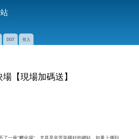
移
援站
至
主
內
容
DGT
登入
雄小聚首映場【現場加碼送】
不了一座"孵化場"，尤其是辛苦架構好的網站，如果上傳到