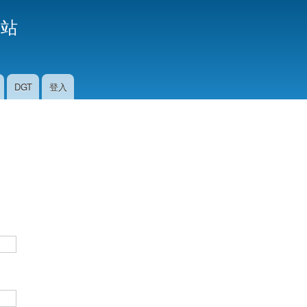
移
援站
至
主
內
容
DGT
登入
。