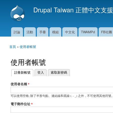
Drupal Taiwan 正體中文支
討論
活動
手冊
模組
中文化
TWAMPd
FB社團
主選單
首頁
»
使用者帳號
您在這裡
使用者帳號
(作用中頁籤)
註冊新帳號
登入
索取新密碼
主要索引標籤
使用者名稱
*
可以使用空格; 除了半形句點、連結線和底線 (. - _) 之外，不可使用其他符號
電子郵件位址
*