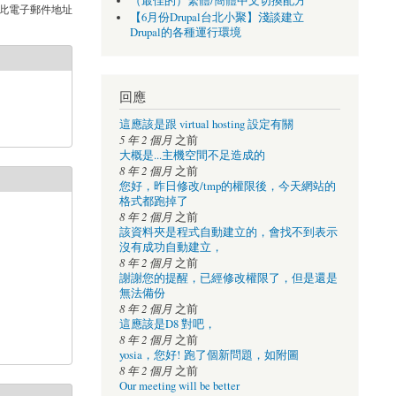
（最佳的）繁體/簡體中文切換配方
此電子郵件地址
【6月份Drupal台北小聚】淺談建立
Drupal的各種運行環境
回應
這應該是跟 virtual hosting 設定有關
5 年 2 個月
之前
大概是...主機空間不足造成的
8 年 2 個月
之前
您好，昨日修改/tmp的權限後，今天網站的
格式都跑掉了
8 年 2 個月
之前
該資料夾是程式自動建立的，會找不到表示
沒有成功自動建立，
8 年 2 個月
之前
謝謝您的提醒，已經修改權限了，但是還是
無法備份
8 年 2 個月
之前
這應該是D8 對吧，
8 年 2 個月
之前
yosia，您好! 跑了個新問題，如附圖
8 年 2 個月
之前
Our meeting will be better