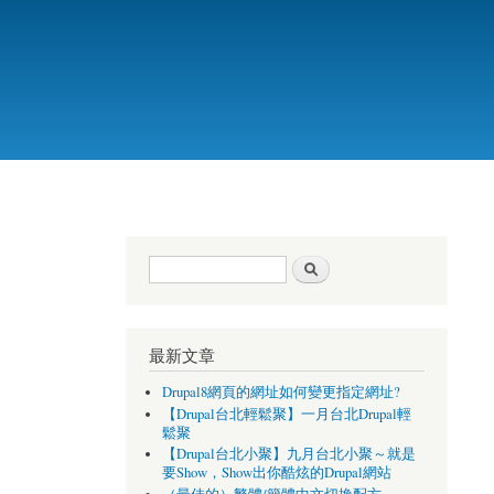
搜尋表單
搜尋
最新文章
Drupal8網頁的網址如何變更指定網址?
【Drupal台北輕鬆聚】一月台北Drupal輕
鬆聚
【Drupal台北小聚】九月台北小聚～就是
要Show，Show出你酷炫的Drupal網站