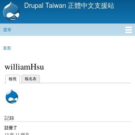
Drupal Taiwan 正體中文支援站
移
至
主
內
選單
容
主選單
首頁
您在這裡
williamHsu
(作用中頁籤)
檢視
報名表
主要索引標籤
記錄
註冊了
13 年 11 個月