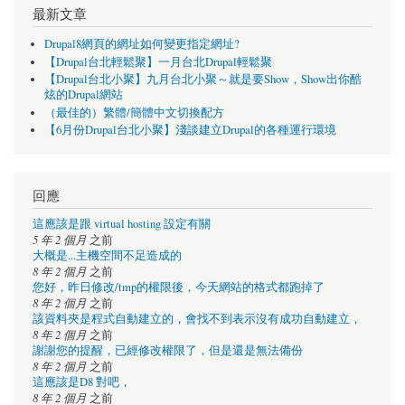
最新文章
Drupal8網頁的網址如何變更指定網址?
【Drupal台北輕鬆聚】一月台北Drupal輕鬆聚
【Drupal台北小聚】九月台北小聚～就是要Show，Show出你酷
炫的Drupal網站
（最佳的）繁體/簡體中文切換配方
【6月份Drupal台北小聚】淺談建立Drupal的各種運行環境
回應
這應該是跟 virtual hosting 設定有關
5 年 2 個月
之前
大概是...主機空間不足造成的
8 年 2 個月
之前
您好，昨日修改/tmp的權限後，今天網站的格式都跑掉了
8 年 2 個月
之前
該資料夾是程式自動建立的，會找不到表示沒有成功自動建立，
8 年 2 個月
之前
謝謝您的提醒，已經修改權限了，但是還是無法備份
8 年 2 個月
之前
這應該是D8 對吧，
8 年 2 個月
之前