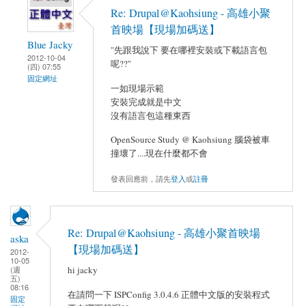
Re: Drupal@Kaohsiung - 高雄小聚
首映場【現場加碼送】
Blue Jacky
"先跟我說下 要在哪裡安裝或下載語言包
2012-10-04
呢??"
(四) 07:55
固定網址
一如現場示範
安裝完成就是中文
沒有語言包這種東西
OpenSource Study @ Kaohsiung 腦袋被車
撞壞了....現在什麼都不會
發表回應前，請先
登入
或
註冊
Re: Drupal@Kaohsiung - 高雄小聚首映場
aska
【現場加碼送】
2012-
10-05
hi jacky
(週
五)
08:16
在請問一下 ISPConfig 3.0.4.6 正體中文版的安裝程式
固定