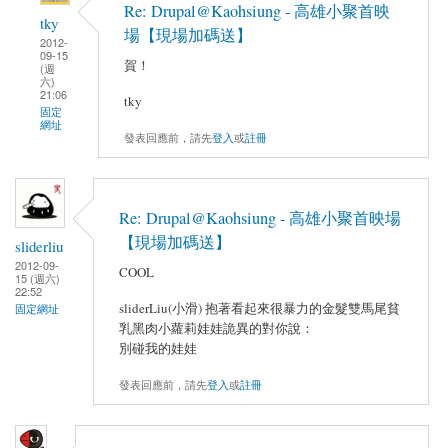
Re: Drupal@Kaohsiung - 高雄小聚首映
tky
場【現場加碼送】
2012-
09-15
賀！
(週
六)
21:06
tky
固定
網址
發表回應前，請先
登入
或
註冊
Re: Drupal@Kaohsiung - 高雄小聚首映場
【現場加碼送】
sliderliu
2012-09-
COOL
15 (週六)
22:52
sliderLiu(小滑) 抱著看起來很暴力的金髮雙馬尾貧
固定網址
乳黑肉小蘿莉娃娃詭異的對你說：
別碰我的娃娃
發表回應前，請先
登入
或
註冊