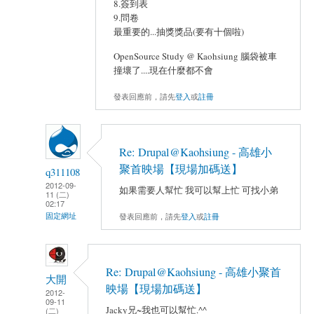
8.簽到表
9.問卷
最重要的...抽獎獎品(要有十個啦)
OpenSource Study @ Kaohsiung 腦袋被車
撞壞了....現在什麼都不會
發表回應前，請先
登入
或
註冊
Re: Drupal@Kaohsiung - 高雄小
聚首映場【現場加碼送】
q311108
2012-09-
如果需要人幫忙 我可以幫上忙 可找小弟
11 (二)
02:17
發表回應前，請先
登入
或
註冊
固定網址
Re: Drupal@Kaohsiung - 高雄小聚首
大開
映場【現場加碼送】
2012-
09-11
Jacky兄~我也可以幫忙.^^
(二)