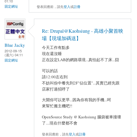
01:10
發表回應前，請先
登入
或
註冊
固定網址
Re: Drupal@Kaohsiung - 高雄小聚首映
場【現場加碼送】
Blue Jacky
今天工作有點多
2012-09-15
現在還沒睡
(週六) 04:11
正在設定LAB的網路環境...真怕起不了床...囧
固定網址
可以的話
請12:00左右到
不妨叫份中餐先到2F"佔位置"...其實已經先跟
店家打過招呼了
大開你可以更早...因為你有我的手機...呵
來幫忙搬主機吧!!
OpenSource Study @ Kaohsiung 腦袋被車撞壞
了....現在什麼都不會
發表回應前，請先
登入
或
註冊