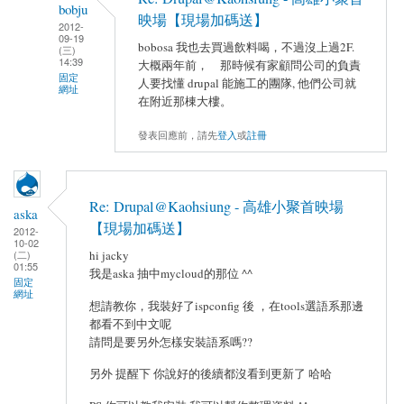
bobju
映場【現場加碼送】
2012-
09-19
bobosa 我也去買過飲料喝，不過沒上過2F.
(三)
14:39
大概兩年前， 那時候有家顧問公司的負責
固定
人要找懂 drupal 能施工的團隊, 他們公司就
網址
在附近那棟大樓。
發表回應前，請先
登入
或
註冊
Re: Drupal@Kaohsiung - 高雄小聚首映場
aska
【現場加碼送】
2012-
10-02
hi jacky
(二)
01:55
我是aska 抽中mycloud的那位 ^^
固定
網址
想請教你，我裝好了ispconfig 後 ，在tools選語系那邊
都看不到中文呢
請問是要另外怎樣安裝語系嗎??
另外 提醒下 你說好的後續都沒看到更新了 哈哈