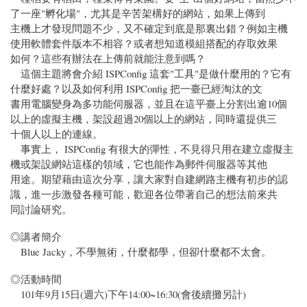
了一座"孵化場"，尤其是辛苦架構好的網站，如果上傳到
主機上才發現問題不少，又不確定到底是那裏出錯？例如主機
使用軟體套件版本不相容？或者想知道模組搭配的存取效果
如何？這些有辦法在上傳前就能注意到嗎？
這個主題將會介紹 ISPConfig 這套"工具"是做什麼用的？它有
什麼好處？以及如何利用 ISPConfig 把一臺已經淘汰的文
書用電腦變身為多功能伺服器，並且在這平臺上分割出逾10個
以上的虛擬主機，架設超過20個以上的網站，同時還提供三
十個人以上的連線。
事實上， ISPConfig 有很大的彈性，不見得只用在建立虛擬主
機或架設網站這樣的領域，它也能作為郵件伺服器等其他
用途。期望藉由這次分享，讓大家對自建網路主機有初步的認
識，進一步激發各種可能，歡迎各位帶著自己的想法前來共
同討論研究。
◎講者簡介
Blue Jacky，不學無術，什麼都學，但卻什麼都不太會。
◎活動時間
101年9月15日(週六)下午14:00~16:30(會後續攤另計)