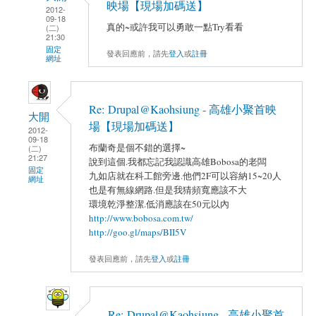
映場【現場加碼送】
2012-
09-18
真的~或許我可以勇敢一點Try看看
(二)
21:30
固定
發表回應前，請先
登入
或
註冊
網址
Re: Drupal@Kaohsiung - 高雄小聚首映
大開
場【現場加碼送】
2012-
09-18
布蘭奇是個不錯的選擇~
(二)
21:27
說到這個.我都忘記我認識高雄Bobosa的老闆
固定
九如店就在科工館旁邊.他們2F可以容納15~20人
網址
也是有無線網路.但是我猜頻寬應該不大
環境乾淨整潔.低消應該在50元以內
http://www.bobosa.com.tw/
http://goo.gl/maps/BII5V
發表回應前，請先
登入
或
註冊
Re: Drupal@Kaohsiung - 高雄小聚首