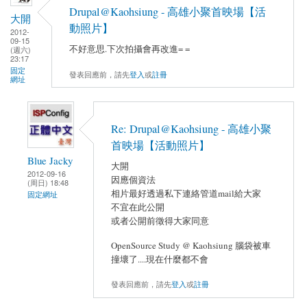
Drupal@Kaohsiung - 高雄小聚首映場【活
大開
動照片】
2012-
09-15
不好意思.下次拍攝會再改進= =
(週六)
23:17
固定
發表回應前，請先
登入
或
註冊
網址
Re: Drupal@Kaohsiung - 高雄小聚
首映場【活動照片】
Blue Jacky
大開
2012-09-16
因應個資法
(周日) 18:48
相片最好透過私下連絡管道mail給大家
固定網址
不宜在此公開
或者公開前徵得大家同意
OpenSource Study @ Kaohsiung 腦袋被車
撞壞了....現在什麼都不會
發表回應前，請先
登入
或
註冊