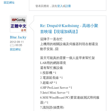
固定網址
發表回應前，請先
登入
或
註冊
Re: Drupal@Kaohsiung - 高雄小聚
首映場【現場加碼送】
Blue Jacky
這陣子一直在忙
2012-09-11
上機用的相關設備及伺服器到現在都還沒
(二) 00:35
動手安裝...囧
固定網址
當天可能真的需要一個人提早來幫忙架
LAB用的網路環境
還有幫忙搬設備
1.投影機 *1
2.電源延長線 *1
3.超級AP *1
4.HP ProLiant Server *1
5.Intel Mini Server *1
6.MSI WindBoard PC(要當連線測試用伺服
器) *1
7.識別證(抽獎用)