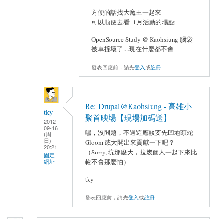
方便的話找大魔王一起來
可以順便去看11月活動的場點
OpenSource Study @ Kaohsiung 腦袋
被車撞壞了....現在什麼都不會
發表回應前，請先
登入
或
註冊
Re: Drupal@Kaohsiung - 高雄小
tky
聚首映場【現場加碼送】
2012-
09-16
嘿，沒問題，不過這應該要先凹地頭蛇
(周
日)
Gloom 或大開出來貢獻一下吧？
20:21
（Sorry, 坑那麼大，拉幾個人一起下來比
固定
較不會那麼怕）
網址
tky
發表回應前，請先
登入
或
註冊