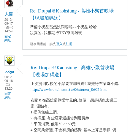
Re: Drupal@Kaohsiung - 高雄小聚首映場
大開
【現場加碼送】
2012-
09-17
準備小獎品當然沒問題啦~~小獎品.哈哈
(週一)
14:59
說真的~我很期待TKY來高雄玩
固定
網址
發表回應前，請先
登入
或
註冊
Re: Drupal@Kaohsiung - 高雄小聚首映場
bobju
【現場加碼送】
2012-
09-18
上次提到以後的小聚要在哪裏辦? 我覺得布蘭奇不錯.
(二)
13:20
http://www.brunch.com.tw/06store/a_0602.htm
固定
網址
布蘭奇在高雄還算蠻常見的, 隨便一想起碼也去過三
家, 優點有:
1 提供無線上網,
2 有插座, 有些店家還能借到延長線.
3 平價消費, 低消50 or 60元.
4 空間夠舒適, 不會有擠的感覺. 基本上算是寧靜, 偶