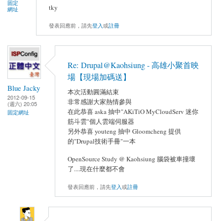
固定
tky
網址
發表回應前，請先
登入
或
註冊
Re: Drupal@Kaohsiung - 高雄小聚首映
場【現場加碼送】
Blue Jacky
本次活動圓滿結束
2012-09-15
非常感謝大家熱情參與
(週六) 20:05
在此恭喜 aska 抽中"AKiTiO MyCloudServ 迷你
固定網址
筋斗雲"個人雲端伺服器
另外恭喜 youteng 抽中 Gloomcheng 提供
的"Drupal技術手冊"一本
OpenSource Study @ Kaohsiung 腦袋被車撞壞
了....現在什麼都不會
發表回應前，請先
登入
或
註冊