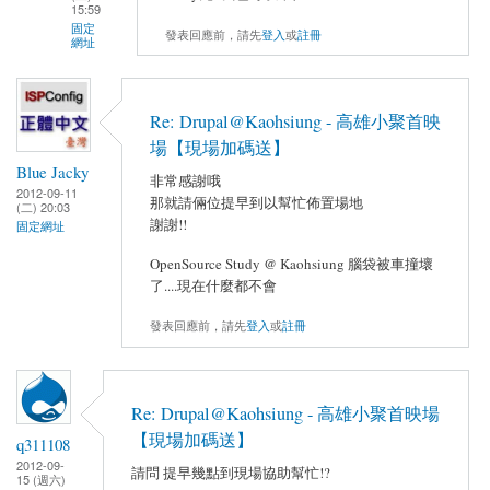
15:59
固定
發表回應前，請先
登入
或
註冊
網址
Re: Drupal@Kaohsiung - 高雄小聚首映
場【現場加碼送】
Blue Jacky
非常感謝哦
2012-09-11
那就請倆位提早到以幫忙佈置場地
(二) 20:03
謝謝!!
固定網址
OpenSource Study @ Kaohsiung 腦袋被車撞壞
了....現在什麼都不會
發表回應前，請先
登入
或
註冊
Re: Drupal@Kaohsiung - 高雄小聚首映場
【現場加碼送】
q311108
2012-09-
請問 提早幾點到現場協助幫忙!?
15 (週六)