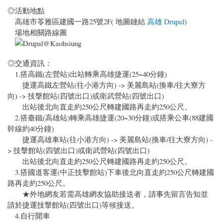
◎活動地點
高雄市苓雅區建國一路25號2F( 地圖鏈結
高雄 Drupal
)
場地相關路線圖
◎交通資訊：
1.搭高鐵(左營站)出站轉乘高雄捷運(25~40分鐘)
捷運高鐵左營站(往小港方向) -> 美麗島站(換車/往大寮方
向) -> 技搫館站(四號出口)或衛武營站(四號出口)
出站後北向直走約250公尺轉建國路再走約250公尺。
2.搭臺鐵(高雄站)轉乘高雄捷運(20~30分鐘)或搭乘公車(88建國
幹線約40分鐘)
捷運高雄車站(往小港方向) -> 美麗島站(換車/往大寮方向) -
> 技搫館站(四號出口)或衛武營站(四號出口)
出站後北向直走約250公尺轉建國路再走約250公尺。
3.搭國道客運(中正技擊館站)下車後北向直走約250公尺轉建國
路再走約250公尺。
★外地網友若需高雄網友協助接送者，請事先留言告知並
請於捷運技搫館站(四號出口)等候接送。
4.自行開車