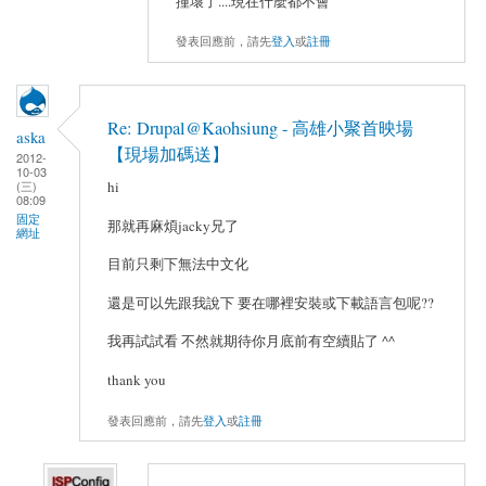
撞壞了....現在什麼都不會
發表回應前，請先
登入
或
註冊
Re: Drupal@Kaohsiung - 高雄小聚首映場
aska
【現場加碼送】
2012-
10-03
hi
(三)
08:09
固定
那就再麻煩jacky兄了
網址
目前只剩下無法中文化
還是可以先跟我說下 要在哪裡安裝或下載語言包呢??
我再試試看 不然就期待你月底前有空續貼了 ^^
thank you
發表回應前，請先
登入
或
註冊