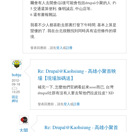
爾會有人去開會(以後可能會包括drupal小聚的人 :P)
5 交通還算便利. 像明誠店, 中山店等..
6 還有書報雜誌.
我看不少人都喜歡去那裏打發下午時間. 基本上算是
蠻優的了. 我在台北很難找到同時具有這些條件的環
境.
發表回應前，請先
登入
或
註冊
Re: Drupal@Kaohsiung - 高雄小聚首映
bobju
場【現場加碼送】
2012-
09-18
補充一下, 怎麼他們官網看起來soso而已, 台灣
(二)
13:25
drupal社群有沒有人要去幫他們拉皮拉皮? XD
固定
網址
發表回應前，請先
登入
或
註冊
Re: Drupal@Kaohsiung - 高雄小聚首
大開