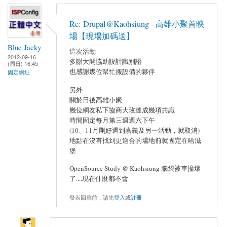
Re: Drupal@Kaohsiung - 高雄小聚首映
場【現場加碼送】
Blue Jacky
這次活動
2012-09-16
多謝大開協助設計識別證
(周日) 16:45
也感謝幾位幫忙搬設備的夥伴
固定網址
另外
關於日後高雄小聚
幾位網友私下協商大玫達成幾項共識
時間固定每月第三週週六下午
(10、11月剛好遇到嘉義及另一活動，就取消)
地點在沒有找到更適合的場地前就固定在哈滋
堡
OpenSource Study @ Kaohsiung 腦袋被車撞壞
了....現在什麼都不會
發表回應前，請先
登入
或
註冊