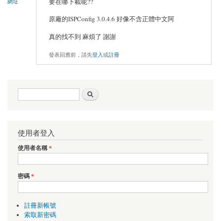
要在哪下載呢??
網址
原廠的ISPConfig 3.0.4.6 好像不含正體中文阿
真的找不到 麻煩了 謝謝
發表回應前，請先
登入
或
註冊
搜尋表單
搜尋
使用者登入
使用者名稱
*
密碼
*
註冊新帳號
索取新密碼