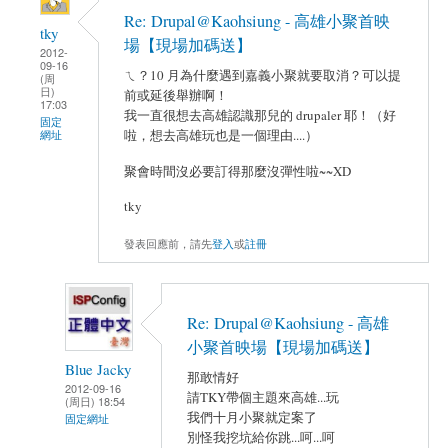
Re: Drupal@Kaohsiung - 高雄小聚首映
tky
場【現場加碼送】
2012-
09-16
ㄟ？10 月為什麼遇到嘉義小聚就要取消？可以提
(周
日)
前或延後舉辦啊！
17:03
我一直很想去高雄認識那兒的 drupaler 耶！（好
固定
啦，想去高雄玩也是一個理由....）
網址
聚會時間沒必要訂得那麼沒彈性啦~~XD
tky
發表回應前，請先
登入
或
註冊
Re: Drupal@Kaohsiung - 高雄
小聚首映場【現場加碼送】
Blue Jacky
那敢情好
2012-09-16
請TKY帶個主題來高雄...玩
(周日) 18:54
我們十月小聚就定案了
固定網址
別怪我挖坑給你跳...呵...呵