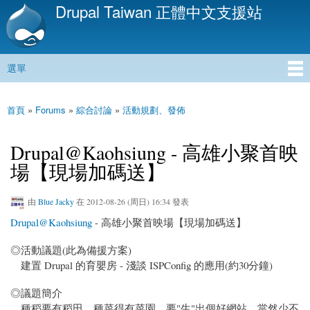
Drupal Taiwan 正體中文支援站
移
至
主
內
選單
容
主選單
首頁
»
Forums
»
綜合討論
»
活動規劃、發佈
您在這裡
Drupal@Kaohsiung - 高雄小聚首映
場【現場加碼送】
由
Blue Jacky
在 2012-08-26 (周日) 16:34 發表
Drupal@Kaohsiung
- 高雄小聚首映場【現場加碼送】
◎活動議題(此為備援方案)
建置 Drupal 的育嬰房 - 淺談 ISPConfig 的應用(約30分鐘)
◎議題簡介
種稻要有稻田，種菜得有菜園。要"生"出個好網站，當然少不