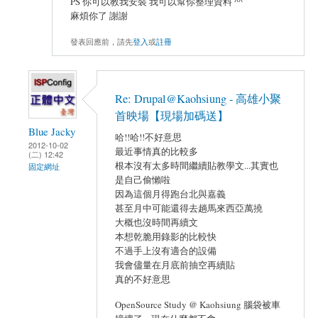
PS 你可以教我安裝 我可以幫你整理資料 ^^
麻煩你了 謝謝
發表回應前，請先
登入
或
註冊
Re: Drupal@Kaohsiung - 高雄小聚
首映場【現場加碼送】
Blue Jacky
哈!!哈!!不好意思
2012-10-02
最近事情真的比較多
(二) 12:42
根本沒有太多時間繼續貼教學文...其實也
固定網址
是自己偷懶啦
因為這個月得跑台北與嘉義
甚至月中可能還得去趟馬來西亞萬撓
大概也沒時間再續文
本想乾脆用錄影的比較快
不過手上沒有適合的設備
我會儘量在月底前抽空再續貼
真的不好意思
OpenSource Study @ Kaohsiung 腦袋被車