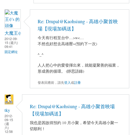
Re: Drupal@Kaohsiung - 高雄小聚首映
場【現場加碼送】
大魔王ψ
今天有行程至台中…>w<…
2012-09-
15 (週六)
不然也好想去高雄壓~(預約下一次)
09:41
固定網址
^_^
人人把心中的愛發揮出來，就能凝聚善的福業，
形成善的循環。 (靜思語錄)
發表回應前，請先
登入
或
註冊
Re: Drupal@Kaohsiung - 高雄小聚首映場
tky
【現場加碼送】
2012-
09-15
我也是因故得預約 10 月小聚，希望今天高雄小聚一
(週
六)
切順利！
12:58