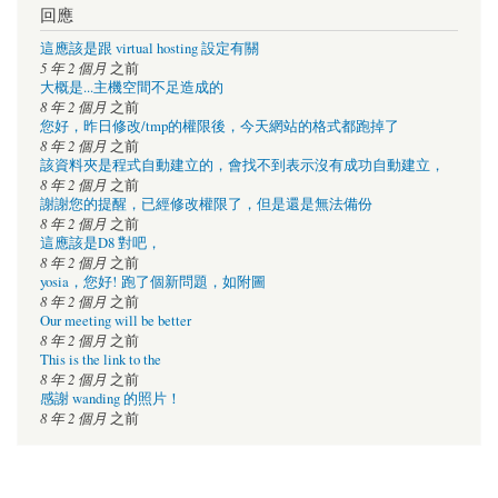
回應
這應該是跟 virtual hosting 設定有關
5 年 2 個月
之前
大概是...主機空間不足造成的
8 年 2 個月
之前
您好，昨日修改/tmp的權限後，今天網站的格式都跑掉了
8 年 2 個月
之前
該資料夾是程式自動建立的，會找不到表示沒有成功自動建立，
8 年 2 個月
之前
謝謝您的提醒，已經修改權限了，但是還是無法備份
8 年 2 個月
之前
這應該是D8 對吧，
8 年 2 個月
之前
yosia，您好! 跑了個新問題，如附圖
8 年 2 個月
之前
Our meeting will be better
8 年 2 個月
之前
This is the link to the
8 年 2 個月
之前
感謝 wanding 的照片！
8 年 2 個月
之前