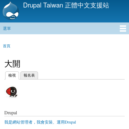
Drupal Taiwan 正體中文支援站
移
至
主
內
選單
容
主選單
首頁
您在這裡
大開
(作用中頁籤)
檢視
報名表
主要索引標籤
Drupal
我是網站管理者，我會安裝、運用Drupal