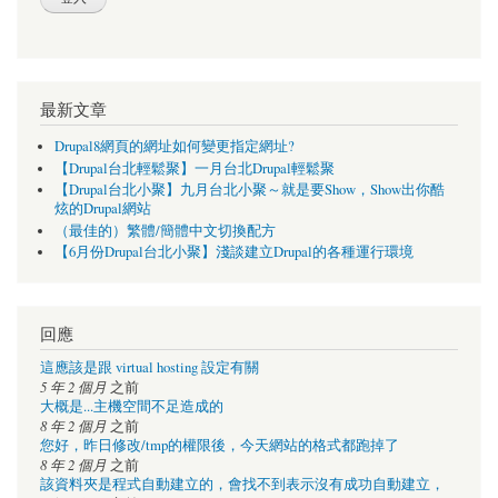
最新文章
Drupal8網頁的網址如何變更指定網址?
【Drupal台北輕鬆聚】一月台北Drupal輕鬆聚
【Drupal台北小聚】九月台北小聚～就是要Show，Show出你酷
炫的Drupal網站
（最佳的）繁體/簡體中文切換配方
【6月份Drupal台北小聚】淺談建立Drupal的各種運行環境
回應
這應該是跟 virtual hosting 設定有關
5 年 2 個月
之前
大概是...主機空間不足造成的
8 年 2 個月
之前
您好，昨日修改/tmp的權限後，今天網站的格式都跑掉了
8 年 2 個月
之前
該資料夾是程式自動建立的，會找不到表示沒有成功自動建立，