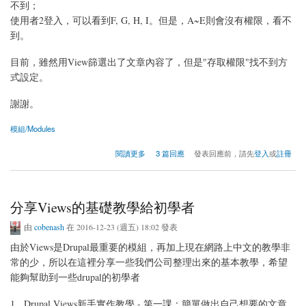
不到；
使用者2登入，可以看到F, G, H, I。但是，A~E則會沒有權限，看不
到。
目前，雖然用View篩選出了文章內容了，但是"存取權限"找不到方
式設定。
謝謝。
模組/Modules
關於只顯示屬於登入使用者的文章
閱讀更多
3 篇回應
發表回應前，請先
登入
或
註冊
分享Views的基礎教學給初學者
由
cobenash
在 2016-12-23 (週五) 18:02 發表
由於Views是Drupal最重要的模組，再加上現在網路上中文的教學非
常的少，所以在這裡分享一些我們公司整理出來的基本教學，希望
能夠幫助到一些drupal的初學者
1. Drupal Views新手實作教學 - 第一課：簡單做出自己想要的文章