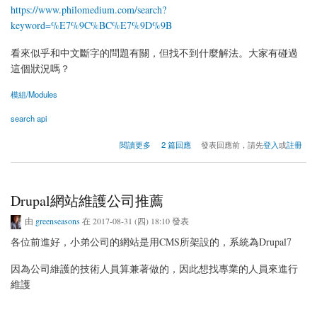
https://www.philomedium.com/search?
keyword=%E7%9C%BC%E7%9D%9B
看來似乎和中文斷字的問題有關，但找不到什麼解法。大家有碰過
這個狀況嗎？
模組/Modules
search api
關於Search api 的搜尋結果有缺漏，怎麼處理？
閱讀更多
2 篇回應
發表回應前，請先
登入
或
註冊
Drupal網站維護公司推薦
由
greenseasons
在 2017-08-31 (四) 18:10 發表
各位前進好，小弟公司的網站是用CMS所架設的，系統為Drupal7
因為公司維護的技術人員算兼著做的，因此想找專業的人員來進行
維護