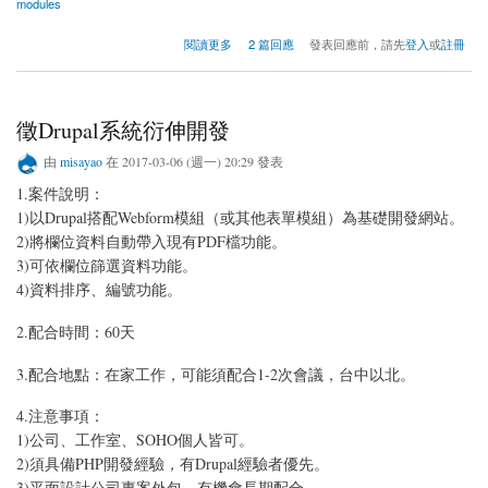
modules
關於嵌入Google Analytics模組後發生問題
閱讀更多
2 篇回應
發表回應前，請先
登入
或
註冊
徵Drupal系統衍伸開發
由
misayao
在 2017-03-06 (週一) 20:29 發表
1.案件說明：
1)以Drupal搭配Webform模組（或其他表單模組）為基礎開發網站。
2)將欄位資料自動帶入現有PDF檔功能。
3)可依欄位篩選資料功能。
4)資料排序、編號功能。
2.配合時間：60天
3.配合地點：在家工作，可能須配合1-2次會議，台中以北。
4.注意事項：
1)公司、工作室、SOHO個人皆可。
2)須具備PHP開發經驗，有Drupal經驗者優先。
3)平面設計公司專案外包，有機會長期配合。