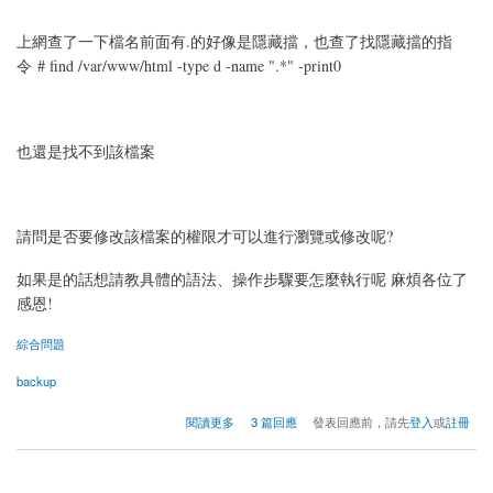
上網查了一下檔名前面有.的好像是隱藏擋，也查了找隱藏擋的指
令 # find /var/www/html -type d -name ".*" -print0
也還是找不到該檔案
請問是否要修改該檔案的權限才可以進行瀏覽或修改呢?
如果是的話想請教具體的語法、操作步驟要怎麼執行呢 麻煩各位了
感恩!
綜合問題
backup
關於Drupal無法備份 (/var/www/html/.git/config) could not be read
閱讀更多
3 篇回應
發表回應前，請先
登入
或
註冊