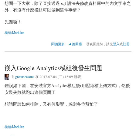
想問一下大家，除了直接透過 sql 語法去修改資料庫中的內文字串之
外，有沒有什麼模組可以做到這件事情？
先謝囉！
模組/Modules
關於直接修改內文字串的模組
閱讀更多
4 篇回應
發表回應前，請先
登入
或
註冊
嵌入Google Analytics模組後發生問題
由
greenseasons
在 2017-07-04 (二) 15:09 發表
錯誤如下圖，在安裝官方Analytics模組後(用壓縮檔上傳方式)，然後
安裝失敗就跑出這個頁面了
想請問該如何排除，又有何影響，感謝各位幫忙了
模組/Modules