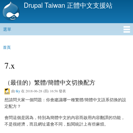
Drupal Taiwan 正體中文支援站
移
至
主
內
選單
容
主選單
首頁
您在這裡
7.x
（最佳的）繁體/簡體中文切換配方
由
tky
在 2018-06-28 (四) 16:56 發表
想請問大家一個問題：你會建議哪一種繁體/簡體中文語系切換的設
定配方？
會問這個是因為，特別為簡體中文的內容而啟用內容翻譯的功能，
不是很經濟，而且網址還會不同，點閱統計上有些麻煩。