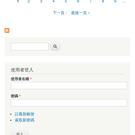
1
2
3
4
5
6
7
8
9
…
頁面
下一頁 ›
最後一頁 »
搜尋表單
搜尋
使用者登入
使用者名稱
*
密碼
*
註冊新帳號
索取新密碼