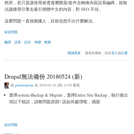
然而，若只是讓使用者透過瀏覽器/套件去轉換內容語系編碼，就無
法讓搜尋引擎去索引簡體中文的內容，對 SEO 不佳。
這麼問題一直很困擾人，目前也想不出什麼解法。
綜合問題
翻譯
語系
語言
簡體
繁體
關於（最佳的）繁體/簡體中文切換配方
閱讀更多
發表回應前，請先
登入
或
註冊
Drupal無法備份 20180524 (新)
由
greenseasons
在 2018-05-24 (四) 15:50 發表
選擇system>Backup & Migrate，選擇Entire Site Backup，執行後出
現以下錯誤，請教問題原因? 該如何處理呢，感謝.
綜合問題