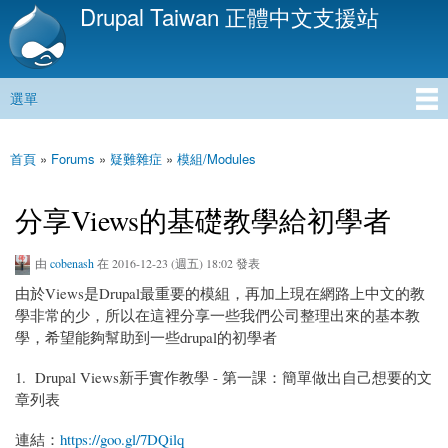
Drupal Taiwan 正體中文支援站
移
至
主
內
選單
容
主選單
首頁
»
Forums
»
疑難雜症
»
模組/Modules
您在這裡
分享Views的基礎教學給初學者
由
cobenash
在 2016-12-23 (週五) 18:02 發表
由於Views是Drupal最重要的模組，再加上現在網路上中文的教
學非常的少，所以在這裡分享一些我們公司整理出來的基本教
學，希望能夠幫助到一些drupal的初學者
1. Drupal Views新手實作教學 - 第一課：簡單做出自己想要的文
章列表
連結：
https://goo.gl/7DQilq