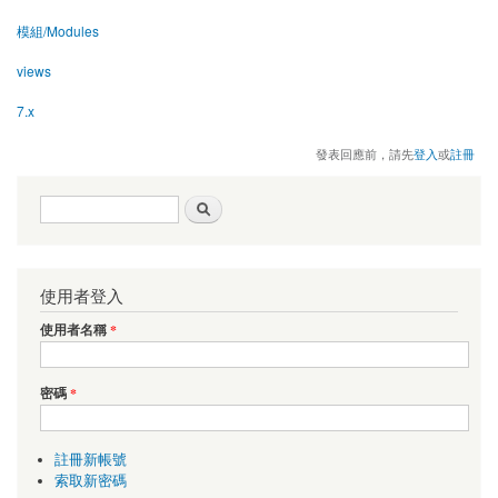
模組/Modules
views
7.x
發表回應前，請先
登入
或
註冊
搜尋表單
搜尋
使用者登入
使用者名稱
*
密碼
*
註冊新帳號
索取新密碼