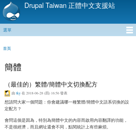
Drupal Taiwan 正體中文支援站
移
至
主
內
選單
容
主選單
首頁
您在這裡
簡體
（最佳的）繁體/簡體中文切換配方
由
tky
在 2018-06-28 (四) 16:56 發表
想請問大家一個問題：你會建議哪一種繁體/簡體中文語系切換的設
定配方？
會問這個是因為，特別為簡體中文的內容而啟用內容翻譯的功能，
不是很經濟，而且網址還會不同，點閱統計上有些麻煩。