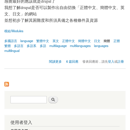
感覺最好的應該就是drupal了
我想了解drupal是否可以製作出自由切換「正體中文、簡體中文、英
文、日文」的網站
並想初步了解其困難度和所須具備之各種條件及資源
模組/Modules
多國語言
language
繁體中文
英文
正體中文
簡體中文
日文
簡體
正體
繁體
多語言
多語系
多語
multilaguage
multilanguages
languages
multilingual
關於製作「正體中文、簡體中文、英文、日文」的多語言網站
閱讀更多
6 篇回應
發表回應前，請先
登入
或
註冊
搜尋表單
搜尋
使用者登入