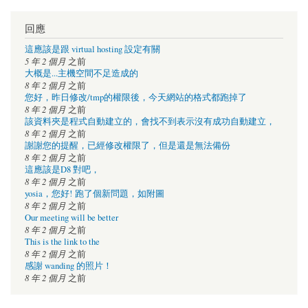
回應
這應該是跟 virtual hosting 設定有關
5 年 2 個月
之前
大概是...主機空間不足造成的
8 年 2 個月
之前
您好，昨日修改/tmp的權限後，今天網站的格式都跑掉了
8 年 2 個月
之前
該資料夾是程式自動建立的，會找不到表示沒有成功自動建立，
8 年 2 個月
之前
謝謝您的提醒，已經修改權限了，但是還是無法備份
8 年 2 個月
之前
這應該是D8 對吧，
8 年 2 個月
之前
yosia，您好! 跑了個新問題，如附圖
8 年 2 個月
之前
Our meeting will be better
8 年 2 個月
之前
This is the link to the
8 年 2 個月
之前
感謝 wanding 的照片！
8 年 2 個月
之前