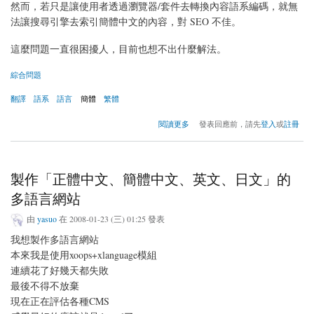
然而，若只是讓使用者透過瀏覽器/套件去轉換內容語系編碼，就無
法讓搜尋引擎去索引簡體中文的內容，對 SEO 不佳。
這麼問題一直很困擾人，目前也想不出什麼解法。
綜合問題
翻譯
語系
語言
簡體
繁體
關於（最佳的）繁體/簡體中文切換配方
閱讀更多
發表回應前，請先
登入
或
註冊
製作「正體中文、簡體中文、英文、日文」的
多語言網站
由
yasuo
在 2008-01-23 (三) 01:25 發表
我想製作多語言網站
本來我是使用xoops+xlanguage模組
連續花了好幾天都失敗
最後不得不放棄
現在正在評估各種CMS