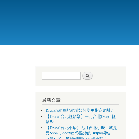
搜尋表單
搜尋
最新文章
Drupal8網頁的網址如何變更指定網址?
【Drupal台北輕鬆聚】一月台北Drupal輕
鬆聚
【Drupal台北小聚】九月台北小聚～就是
要Show，Show出你酷炫的Drupal網站