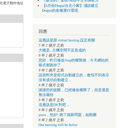
（最佳的）繁體/簡體中文切換配方
此電子郵件地址
【6月份Drupal台北小聚】淺談建立
Drupal的各種運行環境
回應
這應該是跟 virtual hosting 設定有關
5 年 2 個月
之前
大概是...主機空間不足造成的
8 年 2 個月
之前
您好，昨日修改/tmp的權限後，今天網站的
格式都跑掉了
8 年 2 個月
之前
該資料夾是程式自動建立的，會找不到表示
沒有成功自動建立，
8 年 2 個月
之前
謝謝您的提醒，已經修改權限了，但是還是
無法備份
8 年 2 個月
之前
這應該是D8 對吧，
8 年 2 個月
之前
yosia，您好! 跑了個新問題，如附圖
8 年 2 個月
之前
Our meeting will be better