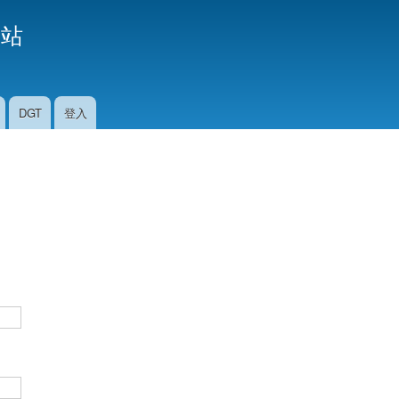
移
援站
至
主
內
容
DGT
登入
。