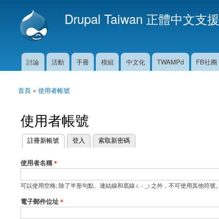
Drupal Taiwan 正體中文支
討論
活動
手冊
模組
中文化
TWAMPd
FB社團
主選單
首頁
»
使用者帳號
您在這裡
使用者帳號
(作用中頁籤)
註冊新帳號
登入
索取新密碼
主要索引標籤
使用者名稱
*
可以使用空格; 除了半形句點、連結線和底線 (. - _) 之外，不可使用其他符號
電子郵件位址
*