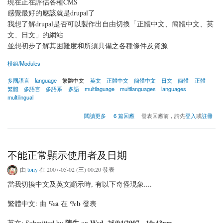
現在正在評估各種CMS
感覺最好的應該就是drupal了
我想了解drupal是否可以製作出自由切換「正體中文、簡體中文、英
文、日文」的網站
並想初步了解其困難度和所須具備之各種條件及資源
模組/Modules
多國語言
language
繁體中文
英文
正體中文
簡體中文
日文
簡體
正體
繁體
多語言
多語系
多語
multilaguage
multilanguages
languages
multilingual
關於製作「正體中文、簡體中文、英文、日文」的多語言網站
閱讀更多
6 篇回應
發表回應前，請先
登入
或
註冊
不能正常顯示使用者及日期
由
tony
在 2007-05-02 (三) 00:20 發表
當我切換中文及英文顯示時, 有以下奇怪現象....
%a
%b
繁體中文: 由
在
發表
陳牛
Wed, 25/04/2007 - 10:43pm
英文: Submitted by
on