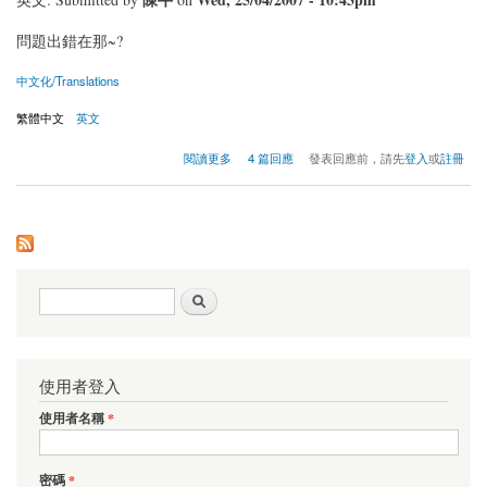
問題出錯在那~?
中文化/Translations
繁體中文
英文
關於不能正常顯示使用者及日期
閱讀更多
4 篇回應
發表回應前，請先
登入
或
註冊
搜尋表單
搜尋
使用者登入
使用者名稱
*
密碼
*