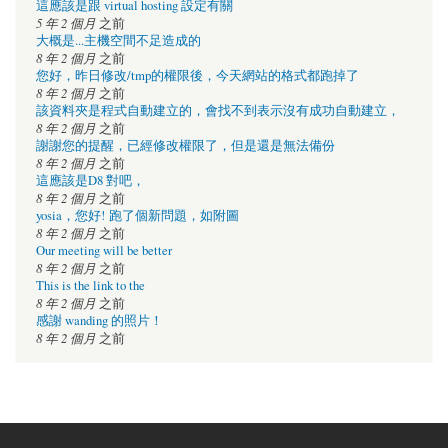
這應該是跟 virtual hosting 設定有關
5 年 2 個月
之前
大概是...主機空間不足造成的
8 年 2 個月
之前
您好，昨日修改/tmp的權限後，今天網站的格式都跑掉了
8 年 2 個月
之前
該資料夾是程式自動建立的，會找不到表示沒有成功自動建立，
8 年 2 個月
之前
謝謝您的提醒，已經修改權限了，但是還是無法備份
8 年 2 個月
之前
這應該是D8 對吧，
8 年 2 個月
之前
yosia，您好! 跑了個新問題，如附圖
8 年 2 個月
之前
Our meeting will be better
8 年 2 個月
之前
This is the link to the
8 年 2 個月
之前
感謝 wanding 的照片！
8 年 2 個月
之前