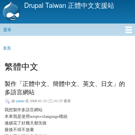
Drupal Taiwan 正體中文支援站
移
至
主
內
選單
容
主選單
首頁
您在這裡
繁體中文
製作「正體中文、簡體中文、英文、日文」的
多語言網站
由
yasuo
在 2008-01-23 (三) 01:25 發表
我想製作多語言網站
本來我是使用xoops+xlanguage模組
連續花了好幾天都失敗
最後不得不放棄