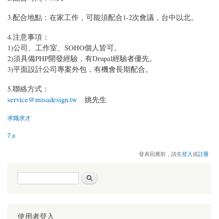
3.配合地點：在家工作，可能須配合1-2次會議，台中以北。
4.注意事項：
1)公司、工作室、SOHO個人皆可。
2)須具備PHP開發經驗，有Drupal經驗者優先。
3)平面設計公司專案外包，有機會長期配合。
5.聯絡方式：
service@misadesign.tw
姚先生
求職求才
7.x
發表回應前，請先
登入
或
註冊
搜尋表單
搜尋
使用者登入