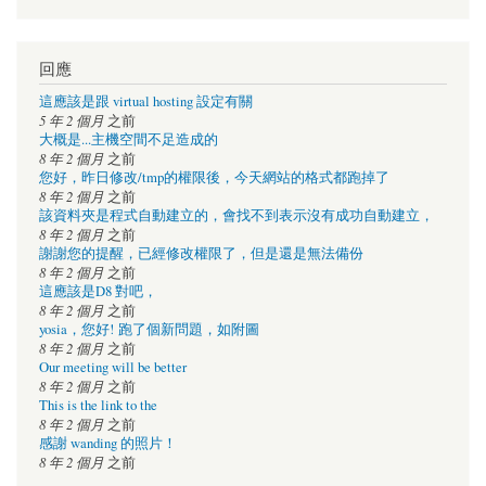
回應
這應該是跟 virtual hosting 設定有關
5 年 2 個月
之前
大概是...主機空間不足造成的
8 年 2 個月
之前
您好，昨日修改/tmp的權限後，今天網站的格式都跑掉了
8 年 2 個月
之前
該資料夾是程式自動建立的，會找不到表示沒有成功自動建立，
8 年 2 個月
之前
謝謝您的提醒，已經修改權限了，但是還是無法備份
8 年 2 個月
之前
這應該是D8 對吧，
8 年 2 個月
之前
yosia，您好! 跑了個新問題，如附圖
8 年 2 個月
之前
Our meeting will be better
8 年 2 個月
之前
This is the link to the
8 年 2 個月
之前
感謝 wanding 的照片！
8 年 2 個月
之前