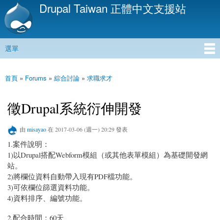
Drupal Taiwan 正體中文支援站
移
至
主
內
選單
容
主選單
首頁
»
Forums
»
綜合討論
»
求職求才
您在這裡
徵Drupal系統衍伸開發
由
misayao
在 2017-03-06 (週一) 20:29 發表
1.案件說明：
1)以Drupal搭配Webform模組（或其他表單模組）為基礎開發網
站。
2)將欄位資料自動帶入現有PDF檔功能。
3)可依欄位篩選資料功能。
4)資料排序、編號功能。
2.配合時間：60天