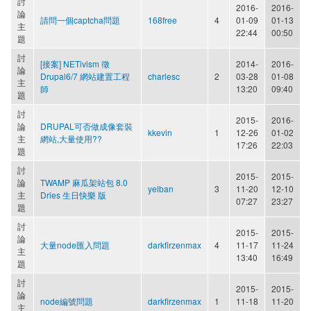
討
2016-
2016-
論
請問一個captcha問題
168free
4
01-09
01-13
主
22:44
00:50
題
討
[接案] NETivism 徵
2014-
2016-
論
Drupal6/7 網站建置工程
charlesc
2
03-28
01-08
主
師
13:20
09:40
題
討
2015-
2016-
論
DRUPAL可否做成像套裝
kkevin
1
12-26
01-02
主
網站,大量使用??
17:26
22:03
題
討
2015-
2015-
論
TWAMP 麻瓜架站包 8.0
yelban
3
11-20
12-10
主
Dries 生日快樂 版
07:27
23:27
題
討
2015-
2015-
論
大量node匯入問題
darkfirzenmax
4
11-17
11-24
主
13:40
16:49
題
討
2015-
2015-
論
node編號問題
darkfirzenmax
1
11-18
11-20
主