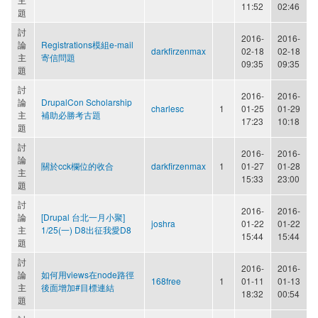
11:52
02:46
題
討
2016-
2016-
論
Registrations模組e-mail
darkfirzenmax
02-18
02-18
主
寄信問題
09:35
09:35
題
討
2016-
2016-
論
DrupalCon Scholarship
charlesc
1
01-25
01-29
主
補助必勝考古題
17:23
10:18
題
討
2016-
2016-
論
關於cck欄位的收合
darkfirzenmax
1
01-27
01-28
主
15:33
23:00
題
討
2016-
2016-
論
[Drupal 台北一月小聚]
joshra
01-22
01-22
主
1/25(一) D8出征我愛D8
15:44
15:44
題
討
2016-
2016-
論
如何用views在node路徑
168free
1
01-11
01-13
主
後面增加#目標連結
18:32
00:54
題