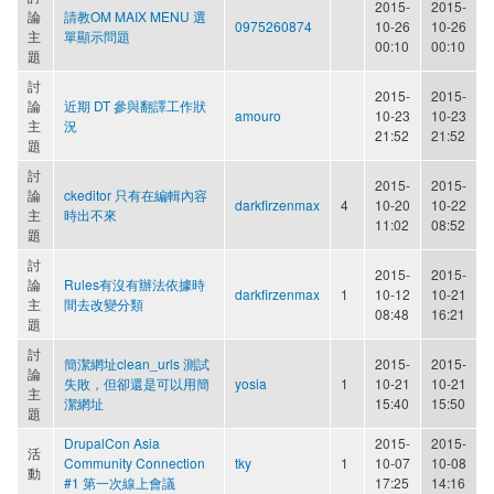
2015-
2015-
論
請教OM MAIX MENU 選
0975260874
10-26
10-26
主
單顯示問題
00:10
00:10
題
討
2015-
2015-
論
近期 DT 參與翻譯工作狀
amouro
10-23
10-23
主
況
21:52
21:52
題
討
2015-
2015-
論
ckeditor 只有在編輯內容
darkfirzenmax
4
10-20
10-22
主
時出不來
11:02
08:52
題
討
2015-
2015-
論
Rules有沒有辦法依據時
darkfirzenmax
1
10-12
10-21
主
間去改變分類
08:48
16:21
題
討
簡潔網址clean_urls 測試
2015-
2015-
論
失敗，但卻還是可以用簡
yosia
1
10-21
10-21
主
潔網址
15:40
15:50
題
DrupalCon Asia
2015-
2015-
活
Community Connection
tky
1
10-07
10-08
動
#1 第一次線上會議
17:25
14:16