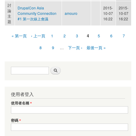
討
DrupalCon Asia
2015-
2015-
論
Community Connection
amouro
10-07
10-07
主
#1 第一次線上會議
16:22
16:22
題
« 第一頁
‹ 上一頁
1
2
3
4
5
6
7
頁面
8
9
…
下一頁 ›
最後一頁 »
搜尋表單
搜尋
使用者登入
使用者名稱
*
密碼
*