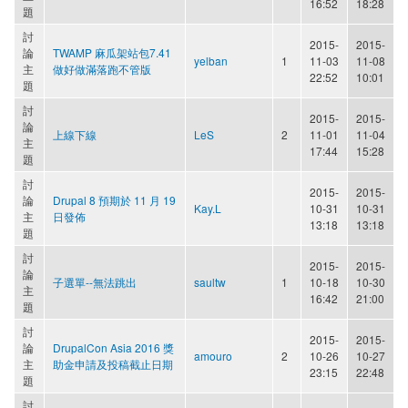
16:52
18:28
題
討
2015-
2015-
論
TWAMP 麻瓜架站包7.41
yelban
1
11-03
11-08
主
做好做滿落跑不管版
22:52
10:01
題
討
2015-
2015-
論
上線下線
LeS
2
11-01
11-04
主
17:44
15:28
題
討
2015-
2015-
論
Drupal 8 預期於 11 月 19
Kay.L
10-31
10-31
主
日發佈
13:18
13:18
題
討
2015-
2015-
論
子選單--無法跳出
saultw
1
10-18
10-30
主
16:42
21:00
題
討
2015-
2015-
論
DrupalCon Asia 2016 獎
amouro
2
10-26
10-27
主
助金申請及投稿截止日期
23:15
22:48
題
討