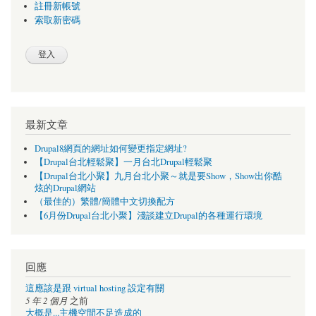
註冊新帳號
索取新密碼
最新文章
Drupal8網頁的網址如何變更指定網址?
【Drupal台北輕鬆聚】一月台北Drupal輕鬆聚
【Drupal台北小聚】九月台北小聚～就是要Show，Show出你酷
炫的Drupal網站
（最佳的）繁體/簡體中文切換配方
【6月份Drupal台北小聚】淺談建立Drupal的各種運行環境
回應
這應該是跟 virtual hosting 設定有關
5 年 2 個月
之前
大概是...主機空間不足造成的