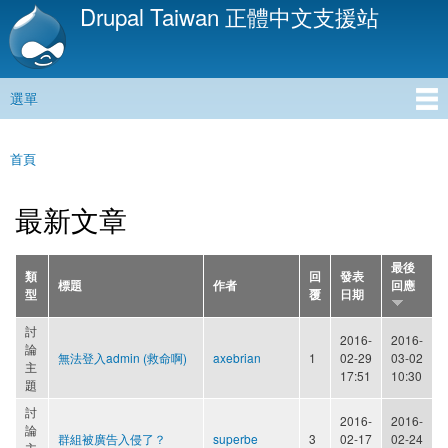
Drupal Taiwan 正體中文支援站
移
至
主
內
選單
容
主選單
首頁
您在這裡
最新文章
最後
類
回
發表
標題
作者
回應
型
覆
日期
討
2016-
2016-
論
無法登入admin (救命啊)
axebrian
1
02-29
03-02
主
17:51
10:30
題
討
2016-
2016-
論
群組被廣告入侵了？
superbe
3
02-17
02-24
主