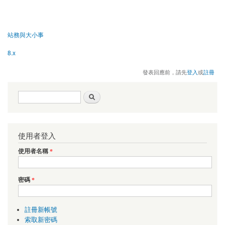
站務與大小事
8.x
發表回應前，請先
登入
或
註冊
搜尋表單
搜尋
使用者登入
使用者名稱
*
密碼
*
註冊新帳號
索取新密碼