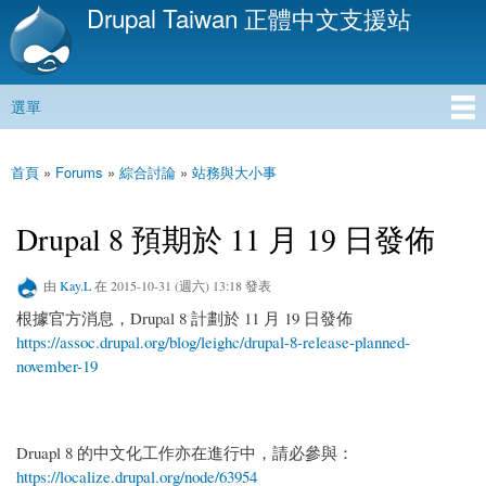
Drupal Taiwan 正體中文支援站
移
至
主
內
選單
容
主選單
首頁
»
Forums
»
綜合討論
»
站務與大小事
您在這裡
Drupal 8 預期於 11 月 19 日發佈
由
Kay.L
在 2015-10-31 (週六) 13:18 發表
根據官方消息，Drupal 8 計劃於 11 月 19 日發佈
https://assoc.drupal.org/blog/leighc/drupal-8-release-planned-
november-19
Druapl 8 的中文化工作亦在進行中，請必參與：
https://localize.drupal.org/node/63954