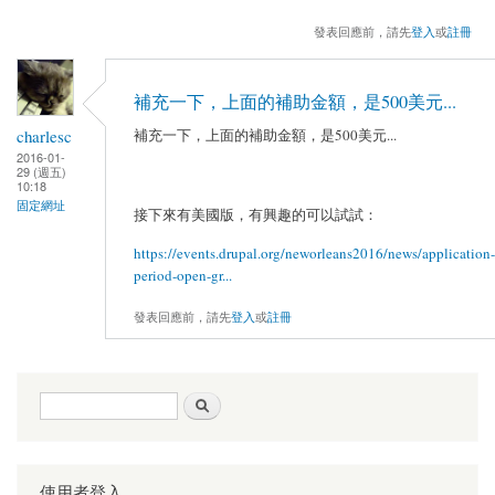
發表回應前，請先
登入
或
註冊
補充一下，上面的補助金額，是500美元...
charlesc
補充一下，上面的補助金額，是500美元...
2016-01-
29 (週五)
10:18
固定網址
接下來有美國版，有興趣的可以試試：
https://events.drupal.org/neworleans2016/news/application-
period-open-gr...
發表回應前，請先
登入
或
註冊
搜尋表單
搜尋
使用者登入