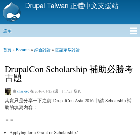
Drupal Taiwan 正體中文支援站
移
至
主
內
選單
容
主選單
首頁
»
Forums
»
綜合討論
»
閒話家常討論
您在這裡
DrupalCon Scholarship 補助必勝考
古題
由
charlesc
在 2016-01-25 (週一) 17:23 發表
其實只是分享一下之前 DrupalCon Asia 2016 申請 Schoarship 補
助的填寫內容：
＝＝
Applying for a Grant or Scholarship?