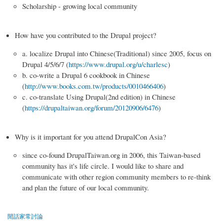
Scholarship - growing local community
How have you contributed to the Drupal project?
a. localize Drupal into Chinese(Traditional) since 2005, focus on
Drupal 4/5/6/7 (
https://www.drupal.org/u/charlesc
)
b. co-write a Drupal 6 cookbook in Chinese
(
http://www.books.com.tw/products/0010466406
)
c. co-translate Using Drupal(2nd edition) in Chinese
(
https://drupaltaiwan.org/forum/20120906/6476
)
Why is it important for you attend DrupalCon Asia?
since co-found DrupalTaiwan.org in 2006, this Taiwan-based
community has it's life circle. I would like to share and
communicate with other region community members to re-think
and plan the future of our local community.
閒話家常討論