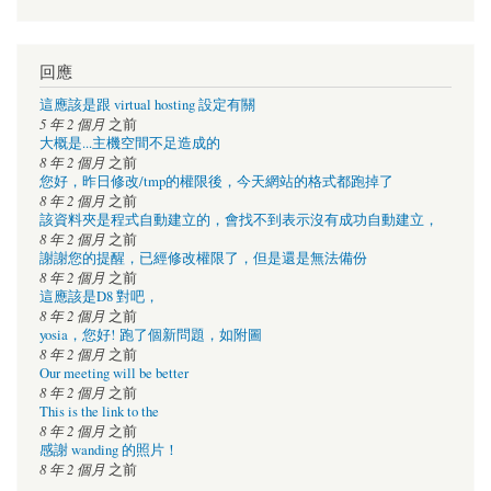
回應
這應該是跟 virtual hosting 設定有關
5 年 2 個月
之前
大概是...主機空間不足造成的
8 年 2 個月
之前
您好，昨日修改/tmp的權限後，今天網站的格式都跑掉了
8 年 2 個月
之前
該資料夾是程式自動建立的，會找不到表示沒有成功自動建立，
8 年 2 個月
之前
謝謝您的提醒，已經修改權限了，但是還是無法備份
8 年 2 個月
之前
這應該是D8 對吧，
8 年 2 個月
之前
yosia，您好! 跑了個新問題，如附圖
8 年 2 個月
之前
Our meeting will be better
8 年 2 個月
之前
This is the link to the
8 年 2 個月
之前
感謝 wanding 的照片！
8 年 2 個月
之前