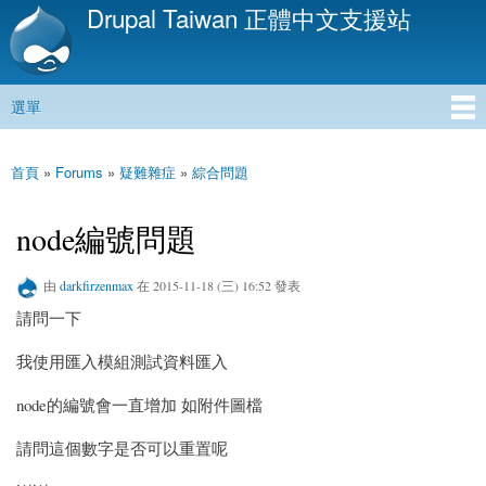
Drupal Taiwan 正體中文支援站
移
至
主
內
選單
容
主選單
首頁
»
Forums
»
疑難雜症
»
綜合問題
您在這裡
node編號問題
由
darkfirzenmax
在 2015-11-18 (三) 16:52 發表
請問一下
我使用匯入模組測試資料匯入
node的編號會一直增加 如附件圖檔
請問這個數字是否可以重置呢