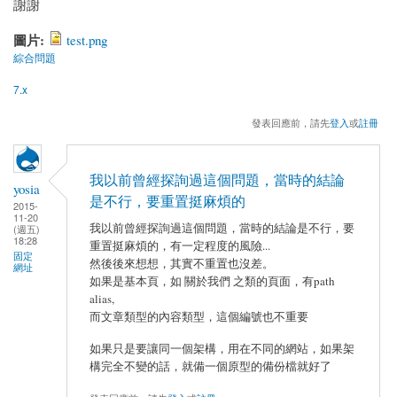
謝謝
圖片:
test.png
綜合問題
7.x
發表回應前，請先
登入
或
註冊
我以前曾經探詢過這個問題，當時的結論
yosia
是不行，要重置挺麻煩的
2015-
11-20
我以前曾經探詢過這個問題，當時的結論是不行，要
(週五)
18:28
重置挺麻煩的，有一定程度的風險...
固定
然後後來想想，其實不重置也沒差。
網址
如果是基本頁，如 關於我們 之類的頁面，有path
alias,
而文章類型的內容類型，這個編號也不重要
如果只是要讓同一個架構，用在不同的網站，如果架
構完全不變的話，就備一個原型的備份檔就好了