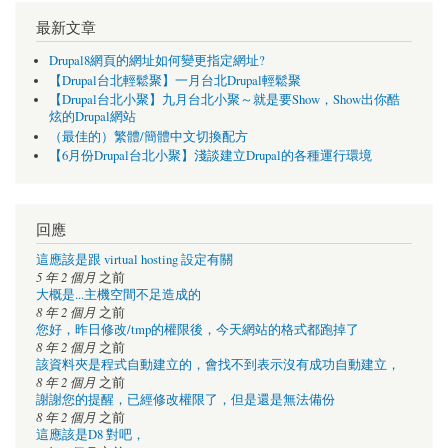
最新文章
Drupal8網頁的網址如何變更指定網址?
【Drupal台北輕鬆聚】一月台北Drupal輕鬆聚
【Drupal台北小聚】九月台北小聚～就是要Show，Show出你酷
炫的Drupal網站
（最佳的）繁體/簡體中文切換配方
【6月份Drupal台北小聚】淺談建立Drupal的各種運行環境
回應
這應該是跟 virtual hosting 設定有關
5 年 2 個月
之前
大概是...主機空間不足造成的
8 年 2 個月
之前
您好，昨日修改/tmp的權限後，今天網站的格式都跑掉了
8 年 2 個月
之前
該資料夾是程式自動建立的，會找不到表示沒有成功自動建立，
8 年 2 個月
之前
謝謝您的提醒，已經修改權限了，但是還是無法備份
8 年 2 個月
之前
這應該是D8 對吧，