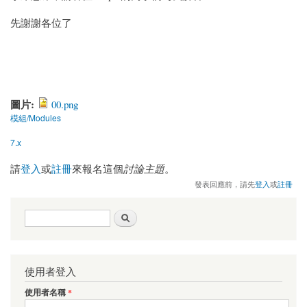
先謝謝各位了
圖片:
00.png
模組/Modules
7.x
請
登入
或
註冊
來報名這個
討論主題
。
發表回應前，請先
登入
或
註冊
搜尋表單
搜尋
使用者登入
使用者名稱
*