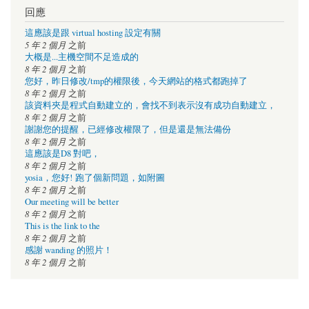
回應
這應該是跟 virtual hosting 設定有關
5 年 2 個月
之前
大概是...主機空間不足造成的
8 年 2 個月
之前
您好，昨日修改/tmp的權限後，今天網站的格式都跑掉了
8 年 2 個月
之前
該資料夾是程式自動建立的，會找不到表示沒有成功自動建立，
8 年 2 個月
之前
謝謝您的提醒，已經修改權限了，但是還是無法備份
8 年 2 個月
之前
這應該是D8 對吧，
8 年 2 個月
之前
yosia，您好! 跑了個新問題，如附圖
8 年 2 個月
之前
Our meeting will be better
8 年 2 個月
之前
This is the link to the
8 年 2 個月
之前
感謝 wanding 的照片！
8 年 2 個月
之前