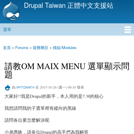
Drupal Taiwan 正體中文支援站
移
至
主
內
選單
容
主選單
首頁
»
Forums
»
疑難雜症
»
模組/Modules
您在這裡
請教OM MAIX MENU 選單顯示問
題
由
0975260874
在 2015-10-26 (週一) 00:10 發表
大家好!!我是Drupal的新手，本人用的是7.38的核心
我想請問我的子選單裡有縱向的黑線
請問各位要怎麼解決呢
小弟愚昧，請各位Drupal的高手們為我解答