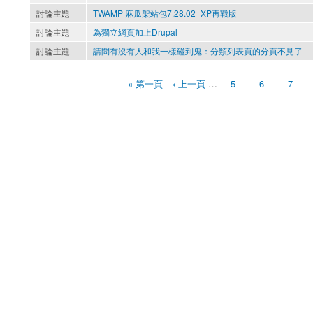
討論主題
TWAMP 麻瓜架站包7.28.02+XP再戰版
討論主題
為獨立網頁加上Drupal
討論主題
請問有沒有人和我一樣碰到鬼：分類列表頁的分頁不見了
« 第一頁
‹ 上一頁
…
5
6
7
頁面