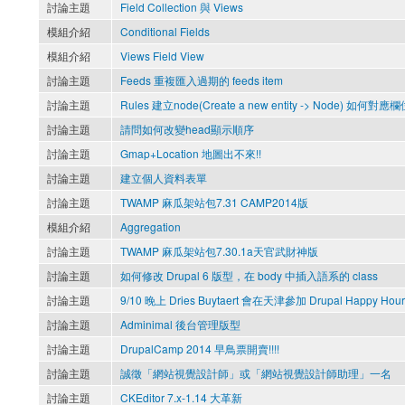
討論主題
Field Collection 與 Views
模組介紹
Conditional Fields
模組介紹
Views Field View
討論主題
Feeds 重複匯入過期的 feeds item
討論主題
Rules 建立node(Create a new entity -> Node) 如何對應
討論主題
請問如何改變head顯示順序
討論主題
Gmap+Location 地圖出不來!!
討論主題
建立個人資料表單
討論主題
TWAMP 麻瓜架站包7.31 CAMP2014版
模組介紹
Aggregation
討論主題
TWAMP 麻瓜架站包7.30.1a天官武財神版
討論主題
如何修改 Drupal 6 版型，在 body 中插入語系的 class
討論主題
9/10 晚上 Dries Buytaert 會在天津參加 Drupal Happy Hour
討論主題
Adminimal 後台管理版型
討論主題
DrupalCamp 2014 早鳥票開賣!!!!
討論主題
誠徵「網站視覺設計師」或「網站視覺設計師助理」一名
討論主題
CKEditor 7.x-1.14 大革新