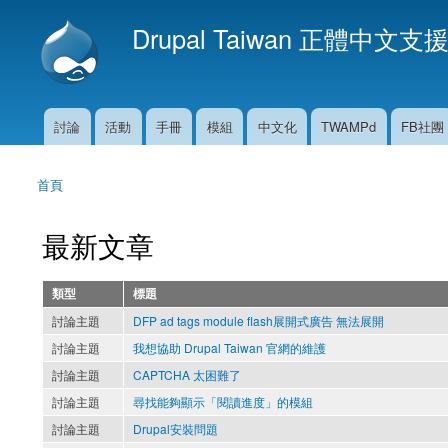
Drupal Taiwan 正體中文支
討論
活動
手冊
模組
中文化
TWAMPd
FB社團
主選單
首頁
您在這裡
最新文章
類型
標題
討論主題
DFP ad tags module flash展開式廣告 無法展開
討論主題
我想協助 Drupal Taiwan 官網的維護
討論主題
CAPTCHA 太困難了
討論主題
尋找能夠顯示「閱讀進度」的模組
討論主題
Drupal安裝問題