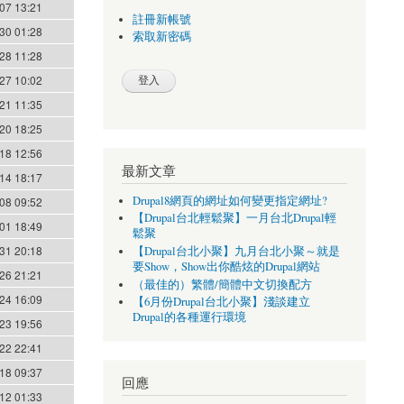
07 13:21
註冊新帳號
30 01:28
索取新密碼
28 11:28
27 10:02
21 11:35
20 18:25
18 12:56
最新文章
14 18:17
Drupal8網頁的網址如何變更指定網址?
08 09:52
【Drupal台北輕鬆聚】一月台北Drupal輕
01 18:49
鬆聚
31 20:18
【Drupal台北小聚】九月台北小聚～就是
要Show，Show出你酷炫的Drupal網站
26 21:21
（最佳的）繁體/簡體中文切換配方
24 16:09
【6月份Drupal台北小聚】淺談建立
Drupal的各種運行環境
23 19:56
22 22:41
18 09:37
回應
12 01:33