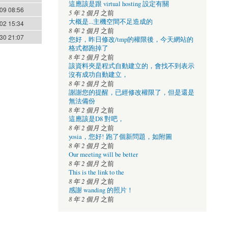
這應該是跟 virtual hosting 設定有關
09 08:56
5 年 2 個月
之前
大概是...主機空間不足造成的
02 15:34
8 年 2 個月
之前
30 21:07
您好，昨日修改/tmp的權限後，今天網站的
格式都跑掉了
8 年 2 個月
之前
該資料夾是程式自動建立的，會找不到表示
沒有成功自動建立，
8 年 2 個月
之前
謝謝您的提醒，已經修改權限了，但是還是
無法備份
8 年 2 個月
之前
這應該是D8 對吧，
8 年 2 個月
之前
yosia，您好! 跑了個新問題，如附圖
8 年 2 個月
之前
Our meeting will be better
8 年 2 個月
之前
This is the link to the
8 年 2 個月
之前
感謝 wanding 的照片！
8 年 2 個月
之前