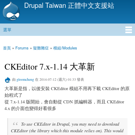
Drupal Taiwan 正體中文支援站
移
至
主
內
選單
容
主選單
首頁
»
Forums
»
疑難雜症
»
模組/Modules
您在這裡
CKEditor 7.x-1.14 大革新
由
gloomcheng
在 2014-07-12 (週六) 01:33 發表
大革新是指，以後安裝 CKEditor 模組不用再下載 CKEditor 的原
始程式了
從 7.x-1.14 版開始，會自動從 CDN 抓編輯器，而且 CKEditor
4.x 的介面也變得好看很多
To use CKEditor in Drupal, you may need to download
CKEditor (the library which this module relies on). This would