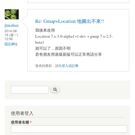
Re: Gmap+Location 地圖出不來!!
jimshsu
我後來改用
2014-08-
18 (週一)
Location 7.x-3.0-alpha1+1-dev + gmap 7.x-2.5-
12:56
beta1
固定網址
就可以了，原因不明
若有朋友用過最新版可以正常再請分享
發表回應前，請先
登入
或
註冊
搜尋表單
搜尋
使用者登入
使用者名稱
*