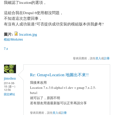
我確認了location的選項，
這組合我在Drupal 6使用都沒問題，
不知道這次怎麼回事，
有沒有人成功裝過?可否提供成功安裝的模組版本供我參考?
圖片:
location.jpg
模組/Modules
7.x
發表回應前，請先
登入
或
註冊
Re: Gmap+Location 地圖出不來!!
jimshsu
我後來改用
2014-08-
18 (週一)
Location 7.x-3.0-alpha1+1-dev + gmap 7.x-2.5-
12:56
beta1
固定網址
就可以了，原因不明
若有朋友用過最新版可以正常再請分享
發表回應前，請先
登入
或
註冊