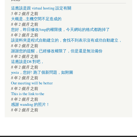
這應該是跟 virtual hosting 設定有關
5 年 2 個月
之前
大概是...主機空間不足造成的
8 年 2 個月
之前
您好，昨日修改/tmp的權限後，今天網站的格式都跑掉了
8 年 2 個月
之前
該資料夾是程式自動建立的，會找不到表示沒有成功自動建立，
8 年 2 個月
之前
謝謝您的提醒，已經修改權限了，但是還是無法備份
8 年 2 個月
之前
這應該是D8 對吧，
8 年 2 個月
之前
yosia，您好! 跑了個新問題，如附圖
8 年 2 個月
之前
Our meeting will be better
8 年 2 個月
之前
This is the link to the
8 年 2 個月
之前
感謝 wanding 的照片！
8 年 2 個月
之前