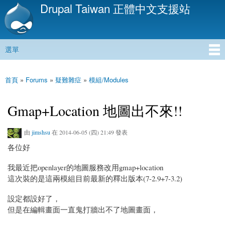
Drupal Taiwan 正體中文支援站
移
至
主
內
選單
容
主選單
首頁
»
Forums
»
疑難雜症
»
模組/Modules
您在這裡
Gmap+Location 地圖出不來!!
由
jimshsu
在 2014-06-05 (四) 21:49 發表
各位好
我最近把openlayer的地圖服務改用gmap+location
這次裝的是這兩模組目前最新的釋出版本(7-2.9+7-3.2)
設定都設好了，
但是在編輯畫面一直鬼打牆出不了地圖畫面，