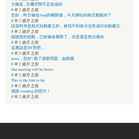
大概是...主機空間不足造成的
8 年 2 個月
之前
您好，昨日修改/tmp的權限後，今天網站的格式都跑掉了
8 年 2 個月
之前
該資料夾是程式自動建立的，會找不到表示沒有成功自動建立，
8 年 2 個月
之前
謝謝您的提醒，已經修改權限了，但是還是無法備份
8 年 2 個月
之前
這應該是D8 對吧，
8 年 2 個月
之前
yosia，您好! 跑了個新問題，如附圖
8 年 2 個月
之前
Our meeting will be better
8 年 2 個月
之前
This is the link to the
8 年 2 個月
之前
感謝 wanding 的照片！
8 年 2 個月
之前