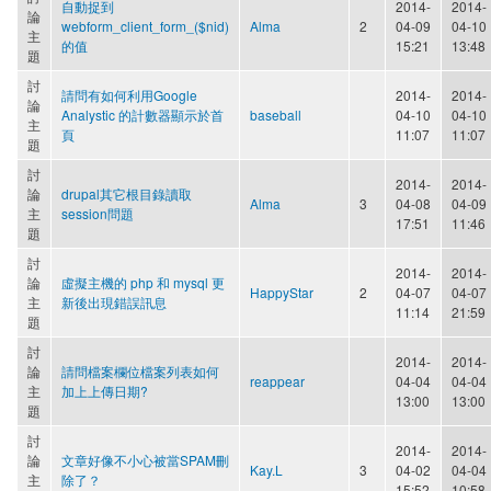
自動捉到
2014-
2014-
論
webform_client_form_($nid)
Alma
2
04-09
04-10
主
的值
15:21
13:48
題
討
請問有如何利用Google
2014-
2014-
論
Analystic 的計數器顯示於首
baseball
04-10
04-10
主
頁
11:07
11:07
題
討
2014-
2014-
論
drupal其它根目錄讀取
Alma
3
04-08
04-09
主
session問題
17:51
11:46
題
討
2014-
2014-
論
虛擬主機的 php 和 mysql 更
HappyStar
2
04-07
04-07
主
新後出現錯誤訊息
11:14
21:59
題
討
2014-
2014-
論
請問檔案欄位檔案列表如何
reappear
04-04
04-04
主
加上上傳日期?
13:00
13:00
題
討
2014-
2014-
論
文章好像不小心被當SPAM刪
Kay.L
3
04-02
04-04
主
除了？
15:52
10:58