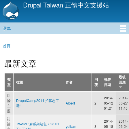
Drupal Taiwan 正體中文支援站
移
至
主
內
選單
容
主選單
首頁
您在這裡
最新文章
最後
類
回
發表
標題
作者
回應
型
覆
日期
討
2014-
2014-
論
DrupalCamp2014 招募志工
Albert
2
05-12
06-27
主
囉!
01:21
11:45
題
討
2014-
2014-
論
TWAMP 麻瓜架站包 7.28.01
yelban
3
05-18
06-24
主
不3不4 版