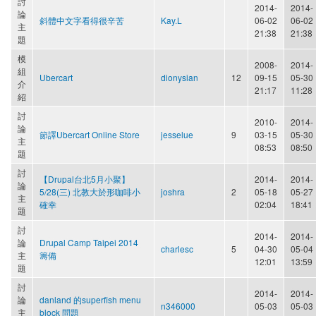
討
2014-
2014-
論
斜體中文字看得很辛苦
Kay.L
06-02
06-02
主
21:38
21:38
題
模
2008-
2014-
組
Ubercart
dionysian
12
09-15
05-30
介
21:17
11:28
紹
討
2010-
2014-
論
節譯Ubercart Online Store
jesselue
9
03-15
05-30
主
08:53
08:50
題
討
【Drupal台北5月小聚】
2014-
2014-
論
5/28(三) 北教大於形咖啡小
joshra
2
05-18
05-27
主
確幸
02:04
18:41
題
討
2014-
2014-
論
Drupal Camp Taipei 2014
charlesc
5
04-30
05-04
主
籌備
12:01
13:59
題
討
2014-
2014-
論
danland 的superfish menu
n346000
05-03
05-03
主
block 問題