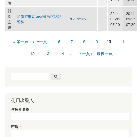
題
討
2014-
2014-
論
遠端存取Drupal架設的網站
takuro1026
03-31
03-31
主
資料
07:20
07:20
題
« 第一頁
‹ 上一頁
…
6
7
8
9
10
11
頁面
12
13
14
…
下一頁 ›
最後一頁 »
搜尋表單
搜尋
使用者登入
使用者名稱
*
密碼
*