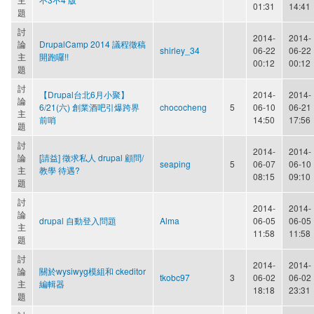
01:31
14:41
題
討
2014-
2014-
論
DrupalCamp 2014 議程徵稿
shirley_34
06-22
06-22
主
開跑囉!!
00:12
00:12
題
討
【Drupal台北6月小聚】
2014-
2014-
論
6/21(六) 創業酒吧引爆跨界
chococheng
5
06-10
06-21
主
前哨
14:50
17:56
題
討
2014-
2014-
論
[請益] 徵求私人 drupal 顧問/
seaping
5
06-07
06-10
主
教學 待遇?
08:15
09:10
題
討
2014-
2014-
論
drupal 自動登入問題
Alma
06-05
06-05
主
11:58
11:58
題
討
2014-
2014-
論
關於wysiwyg模組和 ckeditor
tkobc97
3
06-02
06-02
主
編輯器
18:18
23:31
題