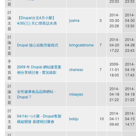
23:33
23:33
題
討
2014-
2014-
論
【Drupal台北4月小聚】
joshra
3
03-30
04-30
主
4/30(三) 天仁喫茶話水滴
20:28
13:30
題
討
2014-
2014-
論
Drupal 核心自動升級程式
bringcatshome
7
04-20
04-28
主
17:22
23:43
題
手
2009-
2014-
冊
2009 年 Drupal 網站建置案
charlesc
7
11-01
04-19
頁
例分享研討會 - 實況錄影
18:05
17:43
面
討
2014-
2014-
論
女性健康食品品牌網站 -
misayao
04-18
04-18
主
Drupal 7
21:22
21:22
題
討
2014-
2014-
論
04/14(一)小聚 - Drupal客製
bobju
10
04-11
04-15
主
模組開發 基礎研討聚會
09:40
14:17
題
討