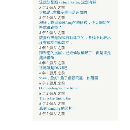
這應該是跟 virtual hosting 設定有關
5 年 2 個月
之前
大概是...主機空間不足造成的
8 年 2 個月
之前
您好，昨日修改/tmp的權限後，今天網站的
格式都跑掉了
8 年 2 個月
之前
該資料夾是程式自動建立的，會找不到表示
沒有成功自動建立，
8 年 2 個月
之前
謝謝您的提醒，已經修改權限了，但是還是
無法備份
8 年 2 個月
之前
這應該是D8 對吧，
8 年 2 個月
之前
yosia，您好! 跑了個新問題，如附圖
8 年 2 個月
之前
Our meeting will be better
8 年 2 個月
之前
This is the link to the
8 年 2 個月
之前
感謝 wanding 的照片！
8 年 2 個月
之前