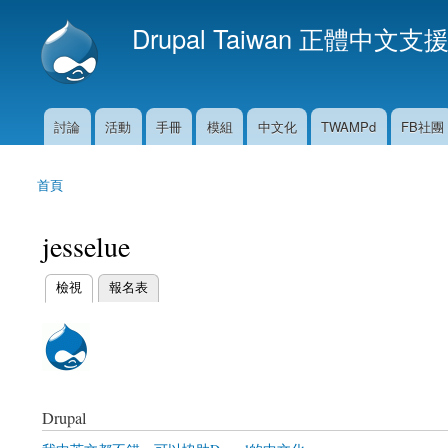
Drupal Taiwan 正體中文支
討論
活動
手冊
模組
中文化
TWAMPd
FB社團
主選單
首頁
您在這裡
jesselue
(作用中頁籤)
檢視
報名表
主要索引標籤
Drupal