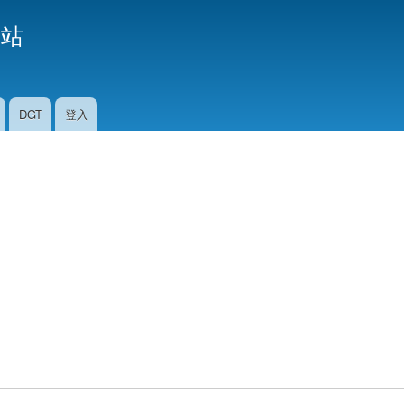
移
援站
至
主
內
容
DGT
登入