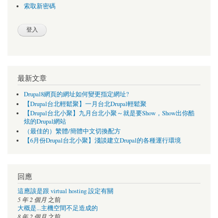
索取新密碼
最新文章
Drupal8網頁的網址如何變更指定網址?
【Drupal台北輕鬆聚】一月台北Drupal輕鬆聚
【Drupal台北小聚】九月台北小聚～就是要Show，Show出你酷
炫的Drupal網站
（最佳的）繁體/簡體中文切換配方
【6月份Drupal台北小聚】淺談建立Drupal的各種運行環境
回應
這應該是跟 virtual hosting 設定有關
5 年 2 個月
之前
大概是...主機空間不足造成的
8 年 2 個月
之前