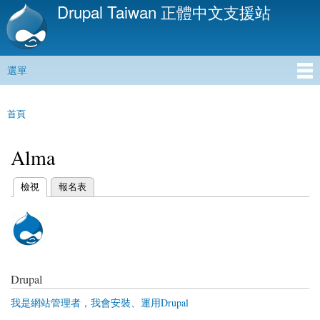
Drupal Taiwan 正體中文支援站
移
至
主
內
選單
容
主選單
首頁
您在這裡
Alma
(作用中頁籤)
檢視
報名表
主要索引標籤
Drupal
我是網站管理者，我會安裝、運用Drupal