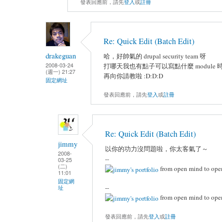
發表回應前，請先
登入
或
註冊
Re: Quick Edit (Batch Edit)
drakeguan
哈，好帥氣的 drupal security team 呀
2008-03-24
打哪天我也有點子可以寫點什麼 module 
(週一) 21:27
再向你請教啦 :D:D:D
固定網址
發表回應前，請先
登入
或
註冊
Re: Quick Edit (Batch Edit)
jimmy
以你的功力沒問題啦，你太客氣了～
2008-
--
03-25
(二)
from open mind to ope
11:01
固定網
--
址
from open mind to ope
發表回應前，請先
登入
或
註冊