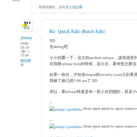
發表回應前，請先
登入
或
註冊
Re: Quick Edit (Batch Edit)
jimmy
XD
2008-
先debug吧
03-24
(週一)
15:54
小小回覆一下，這次的module release，讓我感
固定網
在我要release beta的時候，送出去，看奇怪怎
址
結果一收信，才知道drupal的security t
我修了修已經3:00 am了 XD
所以，要release時還是有一群人在把關的，真是
--
from open mind to open source~
--
from open mind to open source~