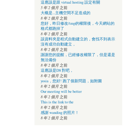
這應該是跟 virtual hosting 設定有關
5 年 2 個月
之前
大概是...主機空間不足造成的
8 年 2 個月
之前
您好，昨日修改/tmp的權限後，今天網站的
格式都跑掉了
8 年 2 個月
之前
該資料夾是程式自動建立的，會找不到表示
沒有成功自動建立，
8 年 2 個月
之前
謝謝您的提醒，已經修改權限了，但是還是
無法備份
8 年 2 個月
之前
這應該是D8 對吧，
8 年 2 個月
之前
yosia，您好! 跑了個新問題，如附圖
8 年 2 個月
之前
Our meeting will be better
8 年 2 個月
之前
This is the link to the
8 年 2 個月
之前
感謝 wanding 的照片！
8 年 2 個月
之前