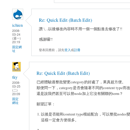
Re: Quick Edit (Batch Edit)
ichien
讚ㄟ..以後修改內容時不用一個一個點進去修改了!!
2008-
03-24
(週一)
感謝囉!!
20:19
固定網
發表回應前，請先
登入
或
註冊
址
Re: Quick Edit (Batch Edit)
tky
已經體驗過整批變更category的好處了，果真超方便。
2008-
03-25
順便問一下，category是否會隨著不同的content type
(二)
還是說我們甚至可以替node加上它沒有關聯的term？
20:09
固定
網址
願望訂單：
以後是否能和content type模組配合，可以整批nodes變更c
這樣一定會方便很多。