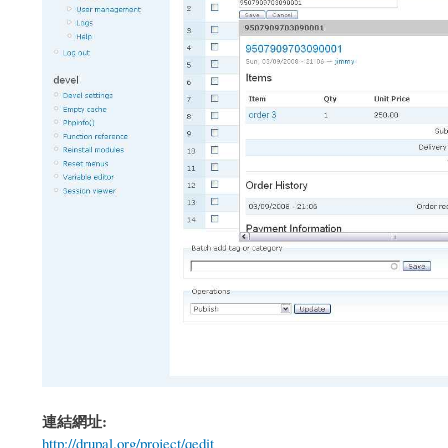
連結網址:
http://drupal.org/project/qedit