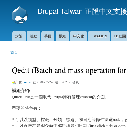
Drupal Taiwan 正體中文支
討論
活動
手冊
模組
中文化
TWAMPd
FB社團
主選單
首頁
您在這裡
Qedit (Batch and mass operation for
由
jimmy
在 2008-03-24 (週一) 02:36 發表
模組介紹:
Quick Edit是一個取代Drupal原有管理content的介面。
重要的特色有：
* 可以以類型、標籤、分類、標題、和日期等條件篩選node
* 可以直接在管理介面中編輯標題和日期 (just click title or date, then 