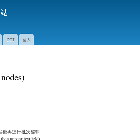
移
援站
至
主
內
容
DGT
登入
 nodes)
，然後再進行批次編輯
appear textfield)