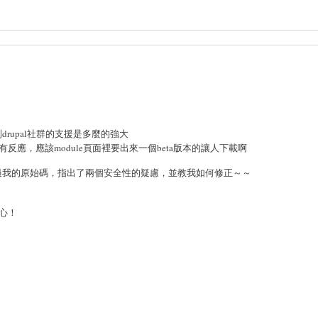
受到drupal社群的支援是多麼的強大
麼沒有反應，應該module頁面裡要出來一個beta版本的讓人下載啊
eam立刻看過我的原始碼，指出了兩個安全性的疑慮，並教我如何修正～～
小心！