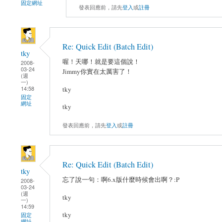
固定網址
發表回應前，請先
登入
或
註冊
Re: Quick Edit (Batch Edit)
tky
喔！天哪！就是要這個說！
2008-
03-24
Jimmy你實在太厲害了！
(週
一)
14:58
tky
固定
網址
tky
發表回應前，請先
登入
或
註冊
Re: Quick Edit (Batch Edit)
tky
忘了說一句：啊6.x版什麼時候會出啊？:P
2008-
03-24
(週
tky
一)
14:59
tky
固定
網址