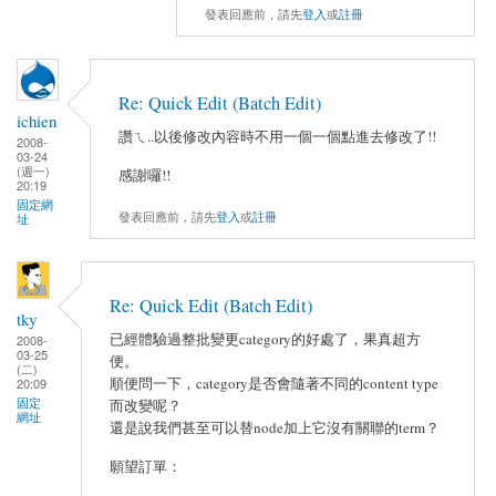
發表回應前，請先
登入
或
註冊
Re: Quick Edit (Batch Edit)
ichien
讚ㄟ..以後修改內容時不用一個一個點進去修改了!!
2008-
03-24
(週一)
感謝囉!!
20:19
固定網
發表回應前，請先
登入
或
註冊
址
Re: Quick Edit (Batch Edit)
tky
已經體驗過整批變更category的好處了，果真超方
2008-
03-25
便。
(二)
順便問一下，category是否會隨著不同的content type
20:09
固定
而改變呢？
網址
還是說我們甚至可以替node加上它沒有關聯的term？
願望訂單：