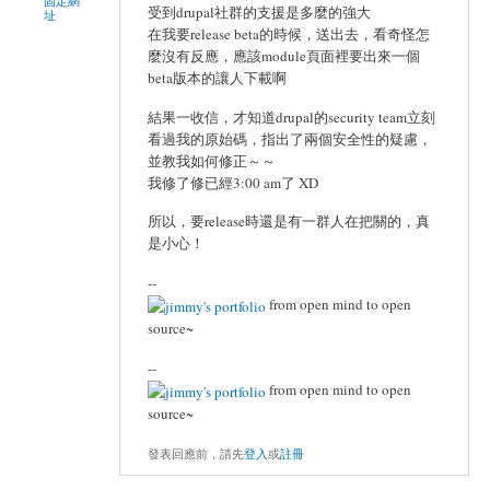
固定網
受到drupal社群的支援是多麼的強大
址
在我要release beta的時候，送出去，看奇怪怎
麼沒有反應，應該module頁面裡要出來一個
beta版本的讓人下載啊
結果一收信，才知道drupal的security team立刻
看過我的原始碼，指出了兩個安全性的疑慮，
並教我如何修正～～
我修了修已經3:00 am了 XD
所以，要release時還是有一群人在把關的，真
是小心！
--
from open mind to open
source~
--
from open mind to open
source~
發表回應前，請先
登入
或
註冊