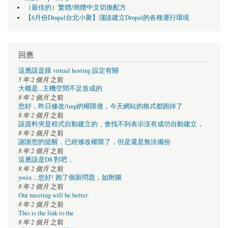
（最佳的）繁體/簡體中文切換配方
【6月份Drupal台北小聚】淺談建立Drupal的各種運行環境
回應
這應該是跟 virtual hosting 設定有關
5 年 2 個月
之前
大概是...主機空間不足造成的
8 年 2 個月
之前
您好，昨日修改/tmp的權限後，今天網站的格式都跑掉了
8 年 2 個月
之前
該資料夾是程式自動建立的，會找不到表示沒有成功自動建立，
8 年 2 個月
之前
謝謝您的提醒，已經修改權限了，但是還是無法備份
8 年 2 個月
之前
這應該是D8 對吧，
8 年 2 個月
之前
yosia，您好! 跑了個新問題，如附圖
8 年 2 個月
之前
Our meeting will be better
8 年 2 個月
之前
This is the link to the
8 年 2 個月
之前