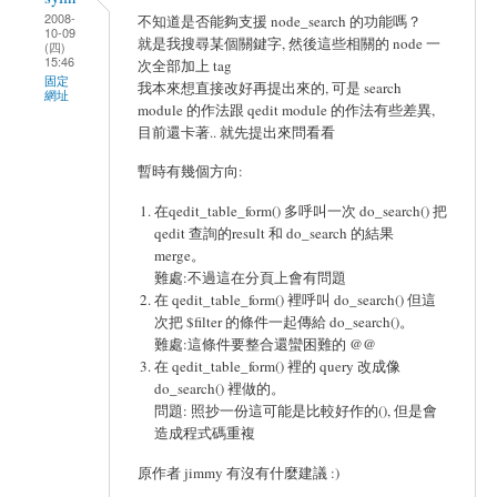
2008-
不知道是否能夠支援 node_search 的功能嗎？
10-09
就是我搜尋某個關鍵字, 然後這些相關的 node 一
(四)
15:46
次全部加上 tag
固定
我本來想直接改好再提出來的, 可是 search
網址
module 的作法跟 qedit module 的作法有些差異,
目前還卡著.. 就先提出來問看看
暫時有幾個方向:
在qedit_table_form() 多呼叫一次 do_search() 把
qedit 查詢的result 和 do_search 的結果
merge。
難處:不過這在分頁上會有問題
在 qedit_table_form() 裡呼叫 do_search() 但這
次把 $filter 的條件一起傳給 do_search()。
難處:這條件要整合還蠻困難的 @@
在 qedit_table_form() 裡的 query 改成像
do_search() 裡做的。
問題: 照抄一份這可能是比較好作的(), 但是會
造成程式碼重複
原作者 jimmy 有沒有什麼建議 :)