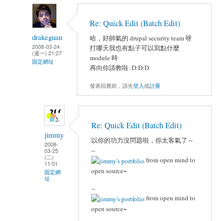
Re: Quick Edit (Batch Edit)
drakeguan
哈，好帥氣的 drupal security team 呀
2008-03-24
打哪天我也有點子可以寫點什麼
(週一) 21:27
module 時
固定網址
再向你請教啦 :D:D:D
發表回應前，請先
登入
或
註冊
Re: Quick Edit (Batch Edit)
jimmy
以你的功力沒問題啦，你太客氣了～
2008-
--
03-25
(二)
from open mind to
11:01
open source~
固定網
址
--
from open mind to
open source~