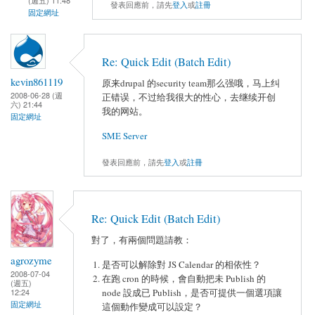
(週五) 11:48
發表回應前，請先
登入
或
註冊
固定網址
Re: Quick Edit (Batch Edit)
kevin861119
原来drupal 的security team那么强哦，马上纠
2008-06-28 (週
正错误，不过给我很大的性心，去继续开创
六) 21:44
我的网站。
固定網址
SME Server
發表回應前，請先
登入
或
註冊
Re: Quick Edit (Batch Edit)
對了，有兩個問題請教：
agrozyme
是否可以解除對 JS Calendar 的相依性？
2008-07-04
在跑 cron 的時候，會自動把未 Publish 的
(週五)
12:24
node 設成已 Publish，是否可提供一個選項讓
固定網址
這個動作變成可以設定？