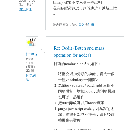
2008-10-09
Jimmy 你要不要來個一些說明
(四) 18:37
我有點躍躍欲試，想說也許可以幫上忙
固定網址
~
發表回應前，請先
登入
或
註冊
Re: Qedit (Batch and mass
jimmy
operation for nodes)
2008-
10-10
目前的roadmap on 5.x 如下：
(週五)
22:46
將批次增加分類的功能，變成一個
固定網
址
一種vocabulary一個欄位
為filter / content / batch add 三個不
同的機制，增加hook，讓別的模組
也可以一起運作
把filter弄成可以用block顯示
purge javascript code，因為寫的太
爛，覺得有點見不得光，還有後續
擴展會有難度