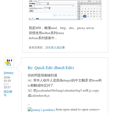
我是MIS，略懂mail、http、dns、proxy server
習慣使用redhat系列linux
debian系列摸索中...
發表回應前，請先
登入
或
註冊
Re: Quick Edit (Batch Edit)
jimmy
你的問題我都碰到過
2008-
A1. 寄件人收件人是因為drupal的中文翻譯 把from和
03-25
(二)
to都翻成特定詞了
23:27
A2. 把jscalendar/lib/lang/calendar-big5-utf8.js copy
固定網
址
成calendar-zh.js
--
from open mind to open source~