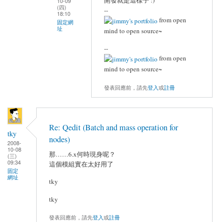
10-09
(四)
--
18:10
from open
固定網
址
mind to open source~
--
from open
mind to open source~
發表回應前，請先
登入
或
註冊
Re: Qedit (Batch and mass operation for
tky
nodes)
2008-
10-08
那……6.x何時現身呢？
(三)
09:34
這個模組實在太好用了
固定
網址
tky
tky
發表回應前，請先
登入
或
註冊