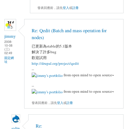
發表回應前，請先
登入
或
註冊
Re: Qedit (Batch and mass operation for
jimmy
nodes)
2008-
10-08
已更新為stable的5.1版本
(三)
解決了許多bug
02:49
歡迎試用
固定網
址
http://drupal.org/project/qedit
--
from open mind to open source~
--
from open mind to open source~
發表回應前，請先
登入
或
註冊
Re:
sylin