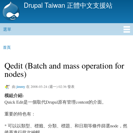
Drupal Taiwan 正體中文支援站
移
至
主
內
選單
容
主選單
首頁
您在這裡
Qedit (Batch and mass operation for
nodes)
由
jimmy
在 2008-03-24 (週一) 02:36 發表
模組介紹:
Quick Edit是一個取代Drupal原有管理content的介面。
重要的特色有：
* 可以以類型、標籤、分類、標題、和日期等條件篩選node，然
後再進行批次編輯