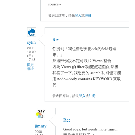
source~
發表回應前，請先
登入
或
註冊
Re:
sylin
2008-
你提到「我也曾想要把cck的field包進
10-09
來。」
(四)
17:43
那這部份說不定可以和 Views 整合
固定
因為 Views 的 filter 功能蠻完整的, 然後
網址
我看了一下, 我想要的 search 功能也可能
用 node->body contains KEYWORD 來取
代
發表回應前，請先
登入
或
註冊
Re:
jimmy
Good idea, but needs more time...
2008-
開發就是這樣子 :)