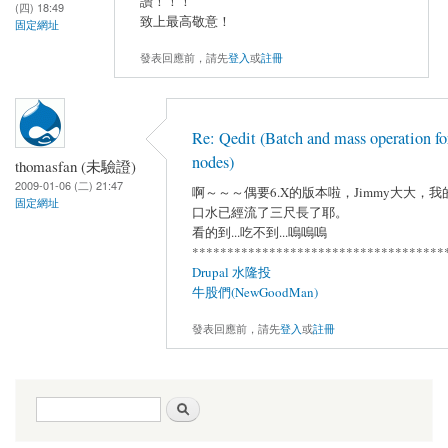
讚！！！
(四) 18:49
致上最高敬意！
固定網址
發表回應前，請先
登入
或
註冊
Re: Qedit (Batch and mass operation fo
nodes)
thomasfan (未驗證)
2009-01-06 (二) 21:47
啊～～～偶要6.X的版本啦，Jimmy大大，我
固定網址
口水已經流了三尺長了耶。
看的到...吃不到...嗚嗚嗚
************************************
Drupal 水隆投
牛股們(NewGoodMan)
發表回應前，請先
登入
或
註冊
搜尋表單
搜尋