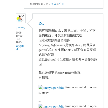
發表回應前，請先
登入
或
註冊
Re:
jimmy
我有想過做hook，來把上面、中間，和下
2008-
面的東西，可以讓其他模組支援
10-09
(四)
但還沒成熟到那個地步
16:27
Anyway, 結合search是個好idea，而且只要
固定網
址
qedit的核心有支援hook，就不會有重複程
式碼的問題
這也是drupal可以模組分離但共同合作的原
因
我也曾想要把cck的field包進來。
再想想。
--
from open mind to open
source~
--
from open mind to open