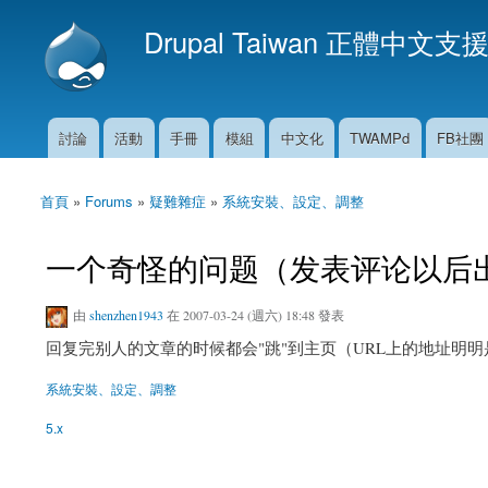
Drupal Taiwan 正體中文支
討論
活動
手冊
模組
中文化
TWAMPd
FB社團
主選單
首頁
»
Forums
»
疑難雜症
»
系統安裝、設定、調整
您在這裡
一个奇怪的问题（发表评论以后
由
shenzhen1943
在 2007-03-24 (週六) 18:48 發表
回复完别人的文章的时候都会"跳"到主页（URL上的地址明
系統安裝、設定、調整
5.x