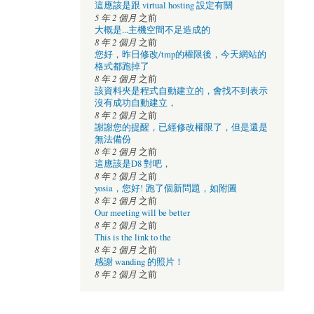
這應該是跟 virtual hosting 設定有關
5 年 2 個月
之前
大概是...主機空間不足造成的
8 年 2 個月
之前
您好，昨日修改/tmp的權限後，今天網站的
格式都跑掉了
8 年 2 個月
之前
該資料夾是程式自動建立的，會找不到表示
沒有成功自動建立，
8 年 2 個月
之前
謝謝您的提醒，已經修改權限了，但是還是
無法備份
8 年 2 個月
之前
這應該是D8 對吧，
8 年 2 個月
之前
yosia，您好! 跑了個新問題，如附圖
8 年 2 個月
之前
Our meeting will be better
8 年 2 個月
之前
This is the link to the
8 年 2 個月
之前
感謝 wanding 的照片！
8 年 2 個月
之前