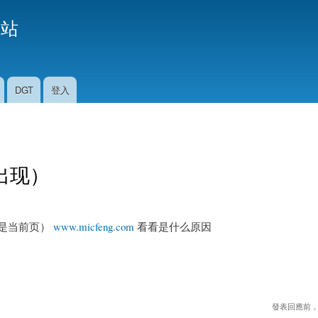
移
援站
至
主
內
容
DGT
登入
出现）
明是当前页）
www.micfeng.com
看看是什么原因
發表回應前