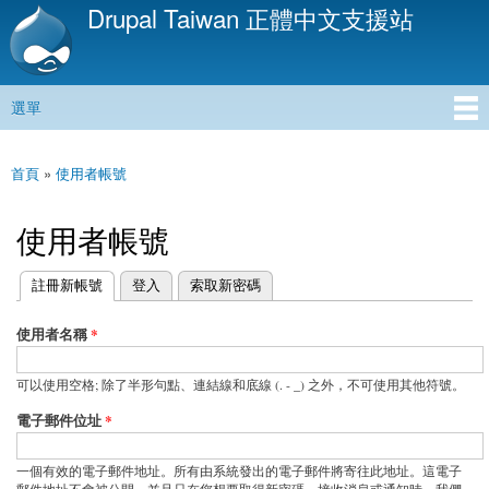
Drupal Taiwan 正體中文支援站
移
至
主
內
選單
容
主選單
首頁
»
使用者帳號
您在這裡
使用者帳號
(作用中頁籤)
註冊新帳號
登入
索取新密碼
主要索引標籤
使用者名稱
*
可以使用空格; 除了半形句點、連結線和底線 (. - _) 之外，不可使用其他符號。
電子郵件位址
*
一個有效的電子郵件地址。所有由系統發出的電子郵件將寄往此地址。這電子