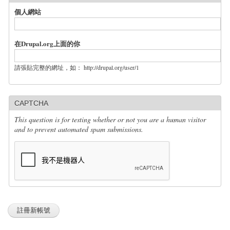
個人網站
在Drupal.org上面的你
請張貼完整的網址，如： http://drupal.org/user/1
CAPTCHA
This question is for testing whether or not you are a human visitor
and to prevent automated spam submissions.