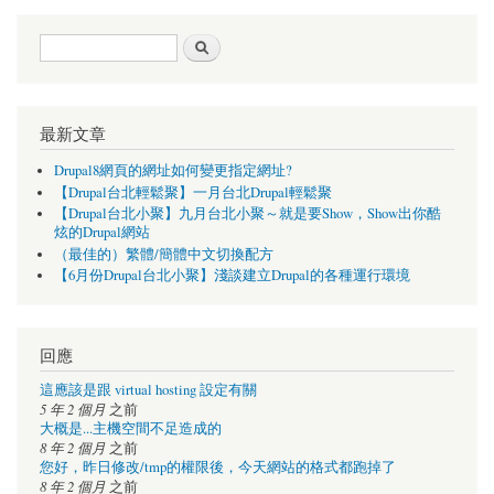
搜尋表單
搜尋
最新文章
Drupal8網頁的網址如何變更指定網址?
【Drupal台北輕鬆聚】一月台北Drupal輕鬆聚
【Drupal台北小聚】九月台北小聚～就是要Show，Show出你酷
炫的Drupal網站
（最佳的）繁體/簡體中文切換配方
【6月份Drupal台北小聚】淺談建立Drupal的各種運行環境
回應
這應該是跟 virtual hosting 設定有關
5 年 2 個月
之前
大概是...主機空間不足造成的
8 年 2 個月
之前
您好，昨日修改/tmp的權限後，今天網站的格式都跑掉了
8 年 2 個月
之前