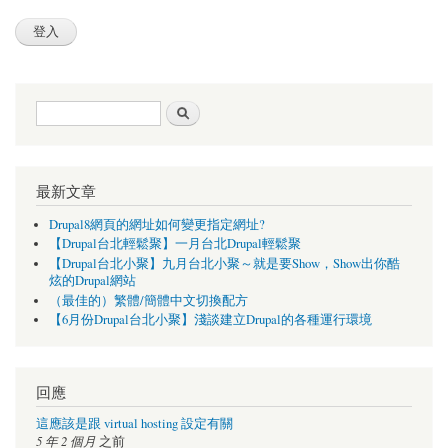
搜尋表單
搜尋
最新文章
Drupal8網頁的網址如何變更指定網址?
【Drupal台北輕鬆聚】一月台北Drupal輕鬆聚
【Drupal台北小聚】九月台北小聚～就是要Show，Show出你酷
炫的Drupal網站
（最佳的）繁體/簡體中文切換配方
【6月份Drupal台北小聚】淺談建立Drupal的各種運行環境
回應
這應該是跟 virtual hosting 設定有關
5 年 2 個月
之前