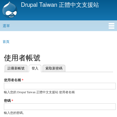
Drupal Taiwan 正體中文支援站
移
至
主
內
選單
容
主選單
首頁
您在這裡
使用者帳號
(作用中頁籤)
註冊新帳號
登入
索取新密碼
主要索引標籤
使用者名稱
*
輸入您的 Drupal Taiwan 正體中文支援站 使用者名稱
密碼
*
輸入您的密碼。