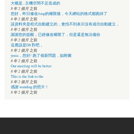
大概是...主機空間不足造成的
8 年 2 個月
之前
您好，昨日修改/tmp的權限後，今天網站的格式都跑掉了
8 年 2 個月
之前
該資料夾是程式自動建立的，會找不到表示沒有成功自動建立，
8 年 2 個月
之前
謝謝您的提醒，已經修改權限了，但是還是無法備份
8 年 2 個月
之前
這應該是D8 對吧，
8 年 2 個月
之前
yosia，您好! 跑了個新問題，如附圖
8 年 2 個月
之前
Our meeting will be better
8 年 2 個月
之前
This is the link to the
8 年 2 個月
之前
感謝 wanding 的照片！
8 年 2 個月
之前