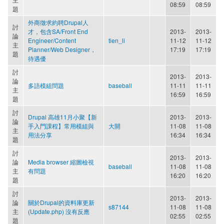
08:59
08:59
題
外商徵求約聘Drupal人
討
才，包含SA/Front End
2013-
2013-
論
Engineer/Content
tien_li
11-12
11-12
主
Planner/Web Designer，
17:19
17:19
題
待遇優
討
2013-
2013-
論
多語模組問題
baseball
11-11
11-11
主
16:59
16:59
題
討
Drupal 高雄11月小聚【新
2013-
2013-
論
手入門課程】常用模組與
大開
11-08
11-08
主
用法分享
16:34
16:34
題
討
2013-
2013-
論
Media browser 縮圖檢視
baseball
11-08
11-08
主
有問題
16:20
16:20
題
討
2013-
2013-
論
關於Drupal的資料庫更新
s87144
11-08
11-08
主
(Update.php) 沒有反應
02:55
02:55
題