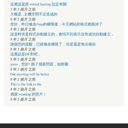
這應該是跟 virtual hosting 設定有關
5 年 2 個月
之前
大概是...主機空間不足造成的
8 年 2 個月
之前
您好，昨日修改/tmp的權限後，今天網站的格式都跑掉了
8 年 2 個月
之前
該資料夾是程式自動建立的，會找不到表示沒有成功自動建立，
8 年 2 個月
之前
謝謝您的提醒，已經修改權限了，但是還是無法備份
8 年 2 個月
之前
這應該是D8 對吧，
8 年 2 個月
之前
yosia，您好! 跑了個新問題，如附圖
8 年 2 個月
之前
Our meeting will be better
8 年 2 個月
之前
This is the link to the
8 年 2 個月
之前
感謝 wanding 的照片！
8 年 2 個月
之前