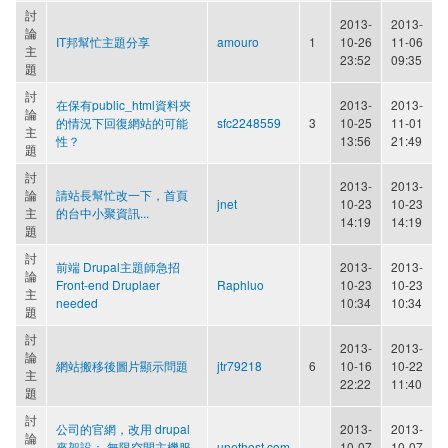
討
2013-
2013-
論
IT邦幫忙主題分享
amouro
1
10-26
11-06
主
23:52
09:35
題
討
在保有public_html資料夾
2013-
2013-
論
的情況下回復網站的可能
sfc2248559
3
10-25
11-01
主
性？
13:56
21:49
題
討
2013-
2013-
論
請站長幫忙改一下，首頁
jnet
10-23
10-23
主
的台中小聚資訊...
14:19
14:19
題
討
前端 Drupal主題師急招
2013-
2013-
論
Front-end Druplaer
Raphluo
10-23
10-23
主
needed
10:34
10:34
題
討
2013-
2013-
論
網站搬移後圖片顯示問題
jtr79218
6
10-16
10-22
主
22:22
11:40
題
討
公司的官網，改用 drupal
2013-
2013-
論
來架設： 無限空間主機服
unethost.com
10-07
10-07