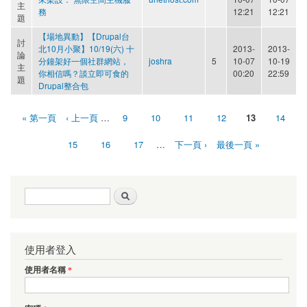
主
務
12:21
12:21
題
【場地異動】【Drupal台
討
北10月小聚】10/19(六) 十
2013-
2013-
論
分鐘架好一個社群網站，
joshra
5
10-07
10-19
主
你相信嗎？談立即可食的
00:20
22:59
題
Drupal整合包
« 第一頁
‹ 上一頁
…
9
10
11
12
13
14
頁面
15
16
17
…
下一頁 ›
最後一頁 »
搜尋表單
搜尋
使用者登入
使用者名稱
*