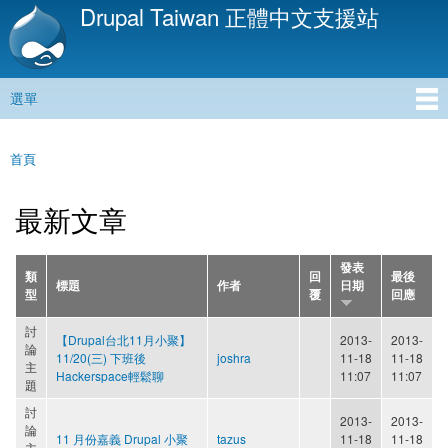
Drupal Taiwan 正體中文支援站
移
至
主
內
選單
容
主選單
首頁
您在這裡
最新文章
發表
類
回
最後
標題
作者
日期
型
覆
回應
討
【Drupal台北11月小聚】
2013-
2013-
論
11/20(三) 下班後
joshra
11-18
11-18
主
Hackerspace輕鬆聊
11:07
11:07
題
討
2013-
2013-
論
11 月份嘉義 Drupal 小聚
tazus
11-18
11-18
主