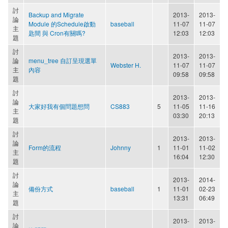
討
Backup and Migrate
2013-
2013-
論
Module 的Schedule啟動
baseball
11-07
11-07
主
匙間 與 Cron有關嗎?
12:03
12:03
題
討
2013-
2013-
論
menu_tree 自訂呈現選單
Webster H.
11-07
11-07
主
內容
09:58
09:58
題
討
2013-
2013-
論
大家好我有個問題想問
CS883
5
11-05
11-16
主
03:30
20:13
題
討
2013-
2013-
論
Form的流程
Johnny
1
11-01
11-02
主
16:04
12:30
題
討
2013-
2014-
論
備份方式
baseball
1
11-01
02-23
主
13:31
06:49
題
討
2013-
2013-
論