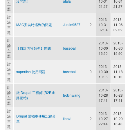
沒問題!
afala
10-31
10-31
主
21:27
21:27
題
討
2013-
2013-
論
MAC安裝時遇到的問題
Justin9527
2
10-31
11-06
主
02:04
09:32
題
討
2013-
2013-
論
【自訂內容類型】問題
baseball
10-30
10-30
主
15:50
15:50
題
討
2013-
2013-
論
superfish 使用問題
baseball
9
10-30
11-18
主
10:05
10:13
題
討
2013-
2013-
論
徵 Drupal 工程師 (B2B通
tedchwang
10-28
10-28
主
路網站)
17:41
17:41
題
討
2013-
2013-
論
Drupal 購物車使用記錄分
liaozi
2
10-27
10-29
主
享
22:44
16:48
題