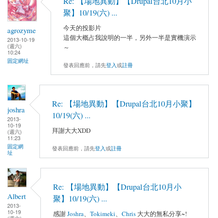
Re: 【場地異動】【Drupal台北10月小
聚】10/19(六) ...
今天的投影片
agrozyme
這個大概占我說明的一半，另外一半是實機演示
2013-10-19
(週六)
～
10:24
固定網址
發表回應前，請先
登入
或
註冊
Re: 【場地異動】【Drupal台北10月小聚】
joshra
10/19(六) ...
2013-
10-19
拜謝大大XDD
(週六)
11:23
固定網
發表回應前，請先
登入
或
註冊
址
Re: 【場地異動】【Drupal台北10月小
Albert
聚】10/19(六) ...
2013-
10-19
感謝
Joshra
、
Tokimeki
、
Chris
大大的無私分享~!
(週六)