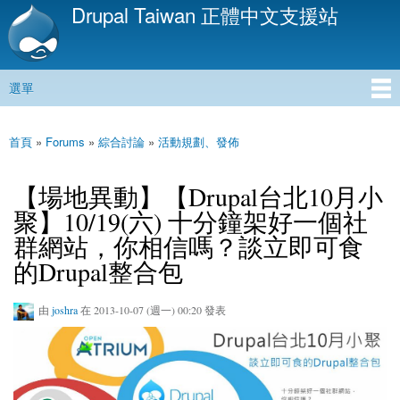
Drupal Taiwan 正體中文支援站
移
至
主
內
選單
容
主選單
首頁
»
Forums
»
綜合討論
»
活動規劃、發佈
您在這裡
【場地異動】【Drupal台北10月小
聚】10/19(六) 十分鐘架好一個社
群網站，你相信嗎？談立即可食
的Drupal整合包
由
joshra
在 2013-10-07 (週一) 00:20 發表