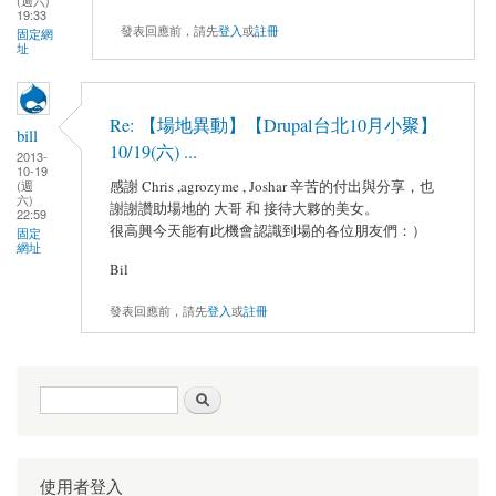
19:33
發表回應前，請先
登入
或
註冊
固定網
址
Re: 【場地異動】【Drupal台北10月小聚】
bill
10/19(六) ...
2013-
10-19
感謝 Chris ,agrozyme , Joshar 辛苦的付出與分享，也
(週
六)
謝謝讚助場地的 大哥 和 接待大夥的美女。
22:59
很高興今天能有此機會認識到場的各位朋友們：）
固定
網址
Bil
發表回應前，請先
登入
或
註冊
搜尋表單
搜尋
使用者登入