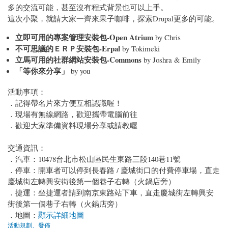
多的交流可能，甚至沒有程式背景也可以上手。
這次小聚，就請大家一齊來果子咖啡，探索Drupal更多的可能。
立即可用的專案管理安裝包-Open Atrium
by Chris
不可思議的ＥＲＰ安裝包-Erpal
by Tokimeki
立馬可用的社群網站安裝包-Commons
by Joshra & Emily
「等你來分享」
by you
活動事項：
．記得帶名片來方便互相認識喔！
．現場有無線網路，歡迎攜帶電腦前往
．歡迎大家準備資料現場分享或請教喔
交通資訊：
．汽車：10478台北市松山區民生東路三段140巷11號
．停車：開車者可以停到長春路 / 慶城街口的付費停車場，直走
慶城街左轉興安街後第一個巷子右轉（火鍋店旁）
．捷運：坐捷運者請到南京東路站下車，直走慶城街左轉興安
街後第一個巷子右轉（火鍋店旁）
．地圖：
顯示詳細地圖
活動規劃、發佈