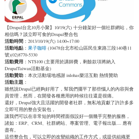
【Drupal台北10月小聚】10/19(六) 十分鐘架好一個社群網站，你
相信嗎？談立即可食的Drupal整合包
活動時間
：2013/10/19(六) 14:00~17:00
活動地點
：
果子咖啡
(10478台北市松山區民生東路三段140巷11
號)(02)8770-5330
活動費用
：NT$100 (主要用於講師費，剩餘款項將納入
DrupalTaiwan活動基金)
活動贊助
：本次活動場地感謝 inlohas樂活互動 熱情贊助
活動主題
：
雖然說Drupal已經夠好用了，幫我們擺平了那些惱人的內容與會
員管理，然而，在開發各種應用的時候往往還是很痛。
還好，Drupal強大且活躍的開發者社群，無私地貢獻了許許多多
立即可用的整合安裝包，
讓我們可以在非常短的時間裡面假設好一個幾乎完整的服務，
諸如：ERP、CRM、社群網站、專案管理、電子報出版.... 應有
盡有。
這些整合包，可以立即的改變組織的工作方式，或提供組織更