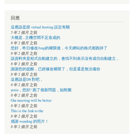
回應
這應該是跟 virtual hosting 設定有關
5 年 2 個月
之前
大概是...主機空間不足造成的
8 年 2 個月
之前
您好，昨日修改/tmp的權限後，今天網站的格式都跑掉了
8 年 2 個月
之前
該資料夾是程式自動建立的，會找不到表示沒有成功自動建立，
8 年 2 個月
之前
謝謝您的提醒，已經修改權限了，但是還是無法備份
8 年 2 個月
之前
這應該是D8 對吧，
8 年 2 個月
之前
yosia，您好! 跑了個新問題，如附圖
8 年 2 個月
之前
Our meeting will be better
8 年 2 個月
之前
This is the link to the
8 年 2 個月
之前
感謝 wanding 的照片！
8 年 2 個月
之前