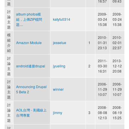
16:57
09:43
題
討
album photos模
2009-
2009-
論
組，上傳ZIP檔問
katyfu0314
03-24
03-24
主
題....
15:38
15:38
題
模
2010-
2010-
組
Amazon Module
jesselue
1
01-31
02-01
介
23:13
22:37
紹
討
2011-
2013-
論
android連接drupal
jyueling
2
03-30
12-12
主
16:31
20:08
題
討
2006-
2006-
論
Announcing Drupal
winner
11-29
11-29
主
5 Beta 2
10:07
10:07
題
討
2008-
2008-
論
AOL台灣 - 美國線上
jimmy
3
08-08
08-19
主
台灣專案
12:13
15:25
題
討