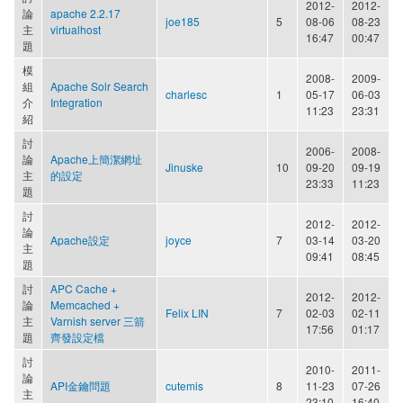
2012-
2012-
論
apache 2.2.17
joe185
5
08-06
08-23
主
virtualhost
16:47
00:47
題
模
2008-
2009-
組
Apache Solr Search
charlesc
1
05-17
06-03
介
Integration
11:23
23:31
紹
討
2006-
2008-
論
Apache上簡潔網址
Jinuske
10
09-20
09-19
主
的設定
23:33
11:23
題
討
2012-
2012-
論
Apache設定
joyce
7
03-14
03-20
主
09:41
08:45
題
討
APC Cache +
2012-
2012-
論
Memcached +
Felix LIN
7
02-03
02-11
主
Varnish server 三箭
17:56
01:17
題
齊發設定檔
討
2010-
2011-
論
API金鑰問題
cutemis
8
11-23
07-26
主
23:10
16:40