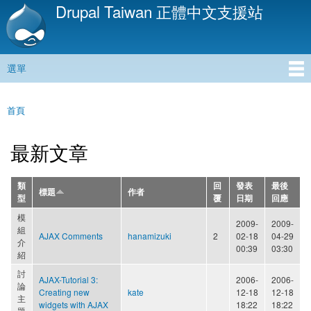
Drupal Taiwan 正體中文支援站
移
至
主
內
選單
容
主選單
首頁
您在這裡
最新文章
類
回
發表
最後
標題
作者
型
覆
日期
回應
模
2009-
2009-
組
AJAX Comments
hanamizuki
2
02-18
04-29
介
00:39
03:30
紹
討
AJAX-Tutorial 3:
2006-
2006-
論
Creating new
kate
12-18
12-18
主
widgets with AJAX
18:22
18:22
題