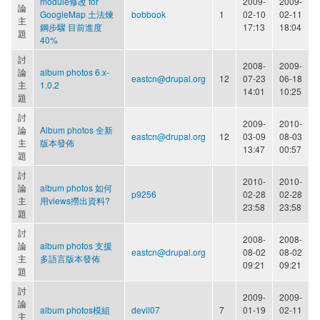
module修改 for
2009-
2009-
論
GoogleMap 土法煉
bobbook
1
02-10
02-11
主
鋼步驟 目前進度
17:13
18:04
題
40%
討
2008-
2009-
論
album photos 6.x-
eastcn@drupal.org
12
07-23
06-18
主
1.0.2
14:01
10:25
題
討
2009-
2010-
論
Album photos 全新
eastcn@drupal.org
12
03-09
08-03
主
版本發佈
13:47
00:57
題
討
2010-
2010-
論
album photos 如何
p9256
02-28
02-28
主
用views撈出資料?
23:58
23:58
題
討
2008-
2008-
論
album photos 支援
eastcn@drupal.org
08-02
08-02
主
多語言版本發佈
09:21
09:21
題
討
2009-
2009-
論
album photos模組
devil07
7
01-19
02-11
主