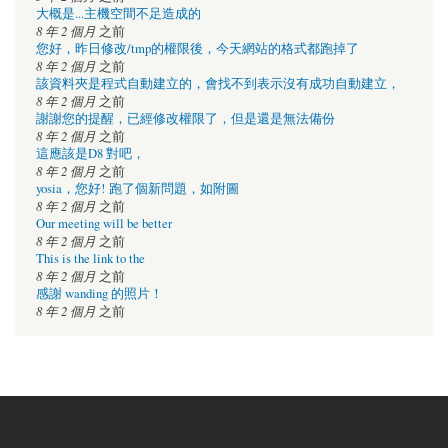
大概是...主機空間不足造成的
8 年 2 個月
之前
您好，昨日修改/tmp的權限後，今天網站的格式都跑掉了
8 年 2 個月
之前
該資料夾是程式自動建立的，會找不到表示沒有成功自動建立，
8 年 2 個月
之前
謝謝您的提醒，已經修改權限了，但是還是無法備份
8 年 2 個月
之前
這應該是D8 對吧，
8 年 2 個月
之前
yosia，您好! 跑了個新問題，如附圖
8 年 2 個月
之前
Our meeting will be better
8 年 2 個月
之前
This is the link to the
8 年 2 個月
之前
感謝 wanding 的照片！
8 年 2 個月
之前