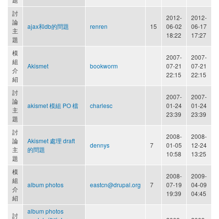
討
2012-
2012-
論
ajax和db的問題
renren
15
06-02
06-17
主
18:22
17:27
題
模
2007-
2007-
組
Akismet
bookworm
07-21
07-21
介
22:15
22:15
紹
討
2007-
2007-
論
akismet 模組 PO 檔
charlesc
01-24
01-24
主
23:39
23:39
題
討
2008-
2008-
論
Akismet 處理 draft
dennys
7
01-05
12-24
主
的問題
10:58
13:25
題
模
2008-
2009-
組
album photos
eastcn@drupal.org
7
07-19
04-09
介
19:39
04:45
紹
album photos
討