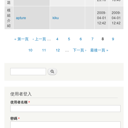
題
模
2009-
2009-
組
apture
kiku
04-01
04-01
介
12:42
12:42
紹
« 第一頁
‹ 上一頁
…
4
5
6
7
8
9
頁面
10
11
12
…
下一頁 ›
最後一頁 »
搜尋表單
搜尋
使用者登入
使用者名稱
*
密碼
*