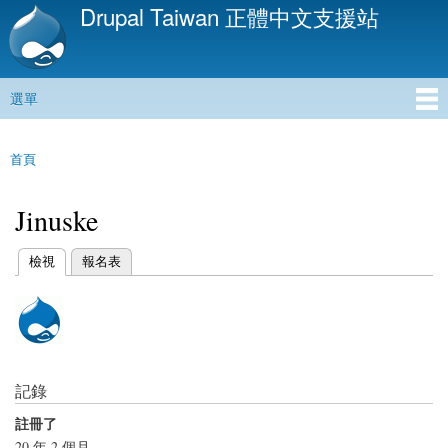
Drupal Taiwan 正體中文支援站
移
至
主
內
選單
容
主選單
首頁
您在這裡
Jinuske
(作用中頁籤)
檢視
報名表
主要索引標籤
記錄
註冊了
20 年 2 個月