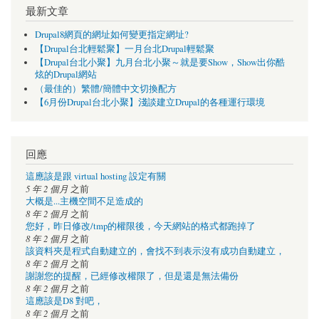
最新文章
Drupal8網頁的網址如何變更指定網址?
【Drupal台北輕鬆聚】一月台北Drupal輕鬆聚
【Drupal台北小聚】九月台北小聚～就是要Show，Show出你酷
炫的Drupal網站
（最佳的）繁體/簡體中文切換配方
【6月份Drupal台北小聚】淺談建立Drupal的各種運行環境
回應
這應該是跟 virtual hosting 設定有關
5 年 2 個月
之前
大概是...主機空間不足造成的
8 年 2 個月
之前
您好，昨日修改/tmp的權限後，今天網站的格式都跑掉了
8 年 2 個月
之前
該資料夾是程式自動建立的，會找不到表示沒有成功自動建立，
8 年 2 個月
之前
謝謝您的提醒，已經修改權限了，但是還是無法備份
8 年 2 個月
之前
這應該是D8 對吧，
8 年 2 個月
之前