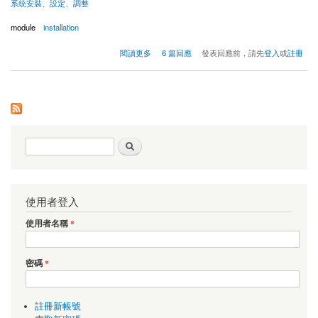
系統安裝、設定、調整
module
installation
關於少了些模組?!
閱讀更多
6 篇回應
發表回應前，請先
登入
或
註冊
搜尋表單
搜尋
使用者登入
使用者名稱
*
密碼
*
註冊新帳號