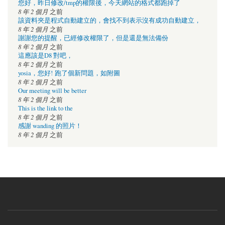
您好，昨日修改/tmp的權限後，今天網站的格式都跑掉了
8 年 2 個月
之前
該資料夾是程式自動建立的，會找不到表示沒有成功自動建立，
8 年 2 個月
之前
謝謝您的提醒，已經修改權限了，但是還是無法備份
8 年 2 個月
之前
這應該是D8 對吧，
8 年 2 個月
之前
yosia，您好! 跑了個新問題，如附圖
8 年 2 個月
之前
Our meeting will be better
8 年 2 個月
之前
This is the link to the
8 年 2 個月
之前
感謝 wanding 的照片！
8 年 2 個月
之前