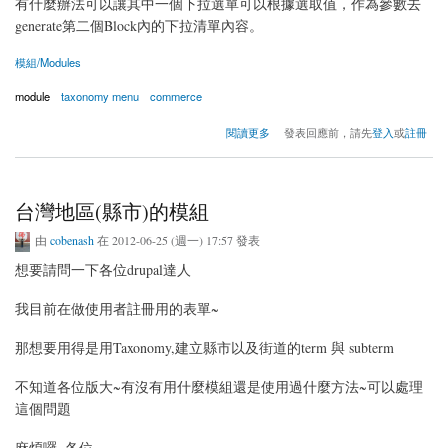
有什麼辦法可以讓其中一個下拉選單可以根據選取值，作為參數去
generate第二個Block內的下拉清單內容。
模組/Modules
module
taxonomy menu
commerce
關於關於Drupal Commerce的型錄連動選擇想法
閱讀更多
發表回應前，請先
登入
或
註冊
台灣地區(縣市)的模組
由
cobenash
在 2012-06-25 (週一) 17:57 發表
想要請問一下各位drupal達人
我目前在做使用者註冊用的表單~
那想要用得是用Taxonomy,建立縣市以及街道的term 與 subterm
不知道各位版大~有沒有用什麼模組還是使用過什麼方法~可以處理
這個問題
麻煩囉~各位~