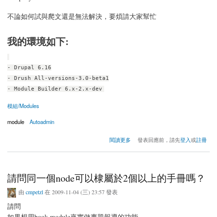
不論如何試與爬文還是無法解決，要煩請大家幫忙
我的環境如下:
- Drupal 6.16
- Drush All-versions-3.0-beta1
- Module Builder 6.x-2.x-dev
模組/Modules
module
Autoadmin
關於[Help] about Autoadmin Generate module Eroor: Module company does not exist 的錯
閱讀更多
發表回應前，請先
登入
或
註冊
訊訊息...
請問同一個node可以棣屬於2個以上的手冊嗎？
由
cmpetzl
在 2009-11-04 (三) 23:57 發表
請問
如果想用book module來實做專題報導的功能