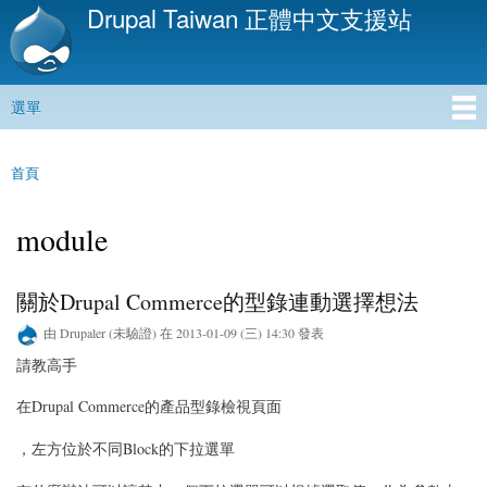
Drupal Taiwan 正體中文支援站
移
至
主
內
選單
容
主選單
首頁
您在這裡
module
關於Drupal Commerce的型錄連動選擇想法
由
Drupaler (未驗證)
在 2013-01-09 (三) 14:30 發表
請教高手
在Drupal Commerce的產品型錄檢視頁面
，左方位於不同Block的下拉選單