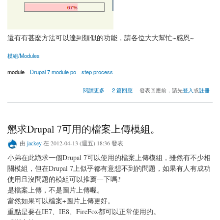
還有有甚麼方法可以達到類似的功能，請各位大大幫忙~感恩~
模組/Modules
module
Drupal 7 module po
step process
關於是否有step by step 流程的 模組
閱讀更多
2 篇回應
發表回應前，請先
登入
或
註冊
懇求Drupal 7可用的檔案上傳模組。
由
jackey
在 2012-04-13 (週五) 18:36 發表
小弟在此跪求一個Drupal 7可以使用的檔案上傳模組，雖然有不少相
關模組，但在Drupal 7上似乎都有意想不到的問題，如果有人有成功
使用且沒問題的模組可以推薦一下嗎?
是檔案上傳，不是圖片上傳喔。
當然如果可以檔案+圖片上傳更好。
重點是要在IE7、IE8、FireFox都可以正常使用的。