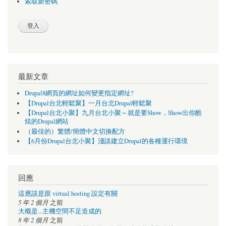
索取新密碼
最新文章
Drupal8網頁的網址如何變更指定網址?
【Drupal台北輕鬆聚】一月台北Drupal輕鬆聚
【Drupal台北小聚】九月台北小聚～就是要Show，Show出你酷
炫的Drupal網站
（最佳的）繁體/簡體中文切換配方
【6月份Drupal台北小聚】淺談建立Drupal的各種運行環境
回應
這應該是跟 virtual hosting 設定有關
5 年 2 個月
之前
大概是...主機空間不足造成的
8 年 2 個月
之前