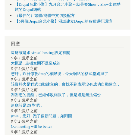
【Drupal台北小聚】九月台北小聚～就是要Show，Show出你酷
炫的Drupal網站
（最佳的）繁體/簡體中文切換配方
【6月份Drupal台北小聚】淺談建立Drupal的各種運行環境
回應
這應該是跟 virtual hosting 設定有關
5 年 2 個月
之前
大概是...主機空間不足造成的
8 年 2 個月
之前
您好，昨日修改/tmp的權限後，今天網站的格式都跑掉了
8 年 2 個月
之前
該資料夾是程式自動建立的，會找不到表示沒有成功自動建立，
8 年 2 個月
之前
謝謝您的提醒，已經修改權限了，但是還是無法備份
8 年 2 個月
之前
這應該是D8 對吧，
8 年 2 個月
之前
yosia，您好! 跑了個新問題，如附圖
8 年 2 個月
之前
Our meeting will be better
8 年 2 個月
之前