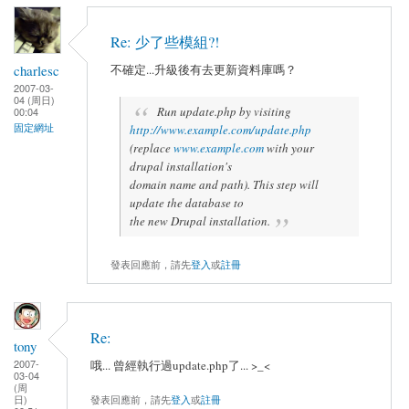
Re: 少了些模組?!
charlesc
不確定...升級後有去更新資料庫嗎？
2007-03-
04 (周日)
Run update.php by visiting
00:04
固定網址
http://www.example.com/update.php
(replace
www.example.com
with your
drupal installation's
domain name and path). This step will
update the database to
the new Drupal installation.
發表回應前，請先
登入
或
註冊
Re:
tony
2007-
哦... 曾經執行過update.php了... >_<
03-04
(周
日)
發表回應前，請先
登入
或
註冊