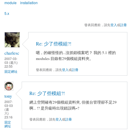
module
installation
5.x
發表回應前，請先
登入
或
註冊
Re: 少了些模組?!
charlesc
嗯，的確怪怪的...沒抓錯檔案吧？ 我的 5.1 裡的
modules 目錄有29個模組資料夾。
2007-03-
03 (週六)
22:55
發表回應前，請先
登入
或
註冊
固定網址
Re: 少了些模組?!
tony
2007-
網上空間確有29個模組資料夾, 但後台管理卻不足29
03-03
啊... !? 是升級時出現錯誤嗎~?
(週
六)
23:16
發表回應前，請先
登入
或
註冊
固定
網址