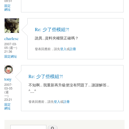
09:51
固定
網址
Re: 少了些模組?!
charlesc
詭異...資料夾權限正確嗎？
2007-03-
05 (週一)
發表回應前，請先
登入
或
註冊
21:36
固定網址
Re: 少了些模組?!
tony
2007-
不知啊... 我重新再升級便沒有問題了... 謝謝解答...
03-05
^__^
(週
一)
23:21
發表回應前，請先
登入
或
註冊
固定
網址
搜尋表單
搜尋