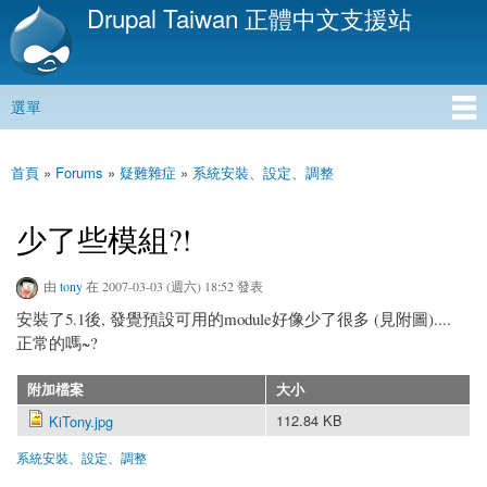
Drupal Taiwan 正體中文支援站
移
至
主
內
選單
容
主選單
首頁
»
Forums
»
疑難雜症
»
系統安裝、設定、調整
您在這裡
少了些模組?!
由
tony
在 2007-03-03 (週六) 18:52 發表
安裝了5.1後, 發覺預設可用的module好像少了很多 (見附圖)....
正常的嗎~?
附加檔案
大小
112.84 KB
KiTony.jpg
系統安裝、設定、調整