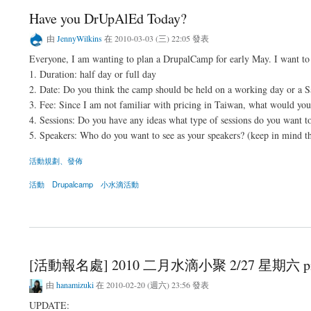
Have you DrUpAlEd Today?
由
JennyWilkins
在 2010-03-03 (三) 22:05 發表
Everyone, I am wanting to plan a DrupalCamp for early May. I want to 
1. Duration: half day or full day
2. Date: Do you think the camp should be held on a working day or a S
3. Fee: Since I am not familiar with pricing in Taiwan, what would you
4. Sessions: Do you have any ideas what type of sessions do you want t
5. Speakers: Who do you want to see as your speakers? (keep in mind th
活動規劃、發佈
活動
Drupalcamp
小水滴活動
關於Have you DrUpAlEd Today?
[活動報名處] 2010 二月水滴小聚 2/27 星期六 p
由
hanamizuki
在 2010-02-20 (週六) 23:56 發表
UPDATE: