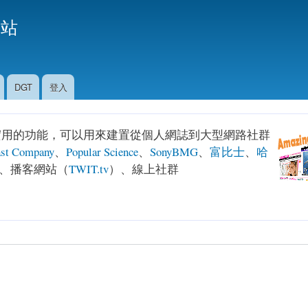
移
援站
至
主
內
容
DGT
登入
多種實用的功能，可以用來建置從個人網誌到大型網路社群
ast Company
、
Popular Science
、
SonyBMG
、
富比士
、
哈
、播客網站（
TWIT.tv
）、線上社群