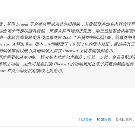
軟體，並與 Drupal 平台整合而成為其外掛模組，若從開發為知名內容管理
理平台結合電子商務功能為賣點，來擴大其市場的接受度，期望透過整合內容管
源是由一家販售商業級廚具設備廠商於 2006 年所贊助的開源計畫，該廠商的
 Ubercart 才釋出 Beta 版本，中間經歷了 1.0 與 2.0 的版本修正，目前共
的開發環境以吸引其他開發人員在 Ubercart 上從事開發與應用。
可能需要的基本功能，通常基本功能包含商品，訂單，支付，會員及配送
功能，由此可見要討論 Ubercart 的功能應用在電子商務的範圍很廣
art 在商品部分的相關設定與應用。
閱讀更多
10 篇回應
發表回應前