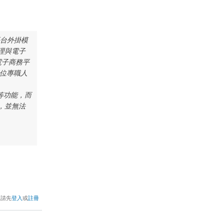
平台外掛模
理與電子
電子商務平
有三位專職人
等功能，而
，並無法
，請先
登入
或
註冊