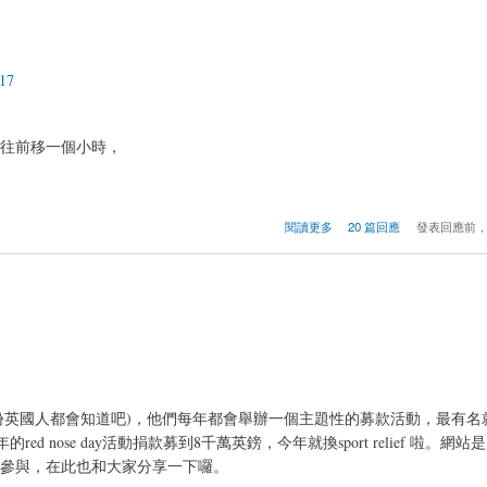
017
往前移一個小時，
閱讀更多
20 篇回應
發表回應前
出來大部份英國人都會知道吧)，他們每年都會舉辦一個主題性的募款活動，最有
ose day活動捐款募到8千萬英鎊，今年就換sport relief 啦。網站是用d
參與，在此也和大家分享一下囉。