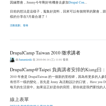
因緣際會，Jimmy今年剛好有機會去參加
Drupal Con
...
目前的想法是這樣子，蒐集好資料，回來可以有個簡單的聚會，跟大家分享報告
樣的分享在5月最合適了！
活動規劃、發佈
關於你想聽聽什麼樣的Drupal Con？
DrupalCamp Taiwan 2010 徵求講者
由
hanamizuki
在 2010-04-14 (三) 11:01 發表
DrupalCamp@Taipei
負責講者安排的Kiang曰
2010 年會是 DrupalTaiwan 的一個新的里程碑，因為
有些不一樣的變化，首先是 Jenny 為活動設計的口號， Have you DrU
每天的生活當中。如果這正好是你的寫照，那你就是我們要找的人，希
線上表單