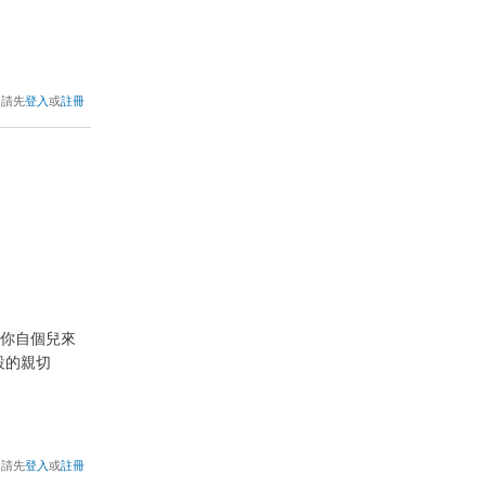
，請先
登入
或
註冊
UI，由你自個兒來
設的親切
，請先
登入
或
註冊