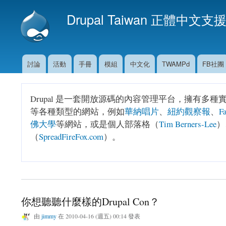
Drupal Taiwan 正體中文支
討論
活動
手冊
模組
中文化
TWAMPd
FB社團
主選單
Drupal 是一套開放源碼的內容管理平台，擁有
等各種類型的網站，例如
華納唱片
、
紐約觀察報
、
F
佛大學
等網站，或是個人部落格（
Tim Berners-Lee
）
（
SpreadFireFox.com
）。
你想聽聽什麼樣的Drupal Con？
由
jimmy
在 2010-04-16 (週五) 00:14 發表