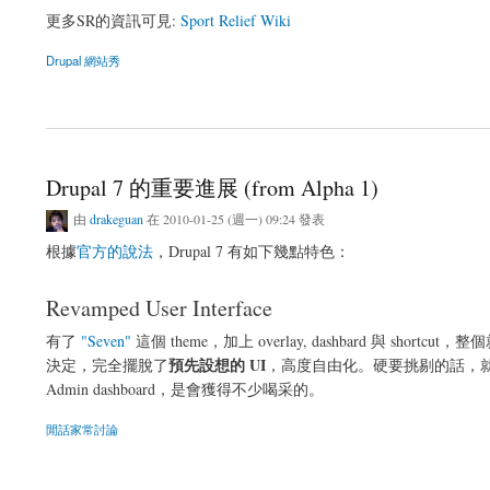
更多SR的資訊可見:
Sport Relief Wiki
Drupal 網站秀
關於Drupal 6: Sport Relief 2010
Drupal 7 的重要進展 (from Alpha 1)
由
drakeguan
在 2010-01-25 (週一) 09:24 發表
根據
官方的說法
，Drupal 7 有如下幾點特色：
Revamped User Interface
有了
"Seven"
這個 theme，加上 overlay, dashbard 與 shortc
預先設想的 UI
決定，完全擺脫了
，高度自由化。硬要挑剔的話，就是少
Admin dashboard，是會獲得不少喝采的。
閒話家常討論
關於Drupal 7 的重要進展 (from Alpha 1)