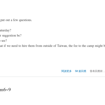
put out a few questions.
aturday?
r suggestion be?
o see?
at if we need to hire them from outside of Taiwan, the fee to the camp might b
閱讀更多
58 篇回應
發表回應前
m6~9