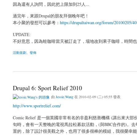
因為還有人詢問，因此把上限加到25人...
過完年，來跟Drupal的朋友拜個晚年吧！
本小聚的發想可以參考：
https://drupaltaiwan.org/forum/20100205/4
UPDATE:
不好意思，因為蛙咖啡當天被訂走了，場地改到果子咖啡，時間也
活動規劃、發佈
關於[活動報名處] 2010 二月水滴小聚 2/27 星期六 pm6~9
Drupal 6: Sport Relief 2010
由
Jessie.Wang
在 2010-02-09 (二) 05:55 發表
http://www.sportrelief.com/
Comic Relief 是一個英國非常有名的非盈利慈善機構 (講
旬時，會有一天整晚的電視馬拉松募款活動，(與BBC合作的)。去年的red n
置的，除了設計很美觀之外，也用了很多很棒的模組，我很榮幸能