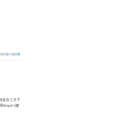
，請先
登入
或
註冊
名就是在三月下
rupal 6建