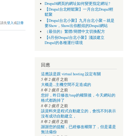
Drupal8網頁的網址如何變更指定網址?
【Drupal台北輕鬆聚】一月台北Drupal輕
鬆聚
【Drupal台北小聚】九月台北小聚～就是
，請先
登入
或
註冊
要Show，Show出你酷炫的Drupal網站
（最佳的）繁體/簡體中文切換配方
【6月份Drupal台北小聚】淺談建立
Drupal的各種運行環境
回應
這應該是跟 virtual hosting 設定有關
5 年 2 個月
之前
大概是...主機空間不足造成的
8 年 2 個月
之前
您好，昨日修改/tmp的權限後，今天網站的
格式都跑掉了
8 年 2 個月
之前
該資料夾是程式自動建立的，會找不到表示
沒有成功自動建立，
8 年 2 個月
之前
謝謝您的提醒，已經修改權限了，但是還是
無法備份