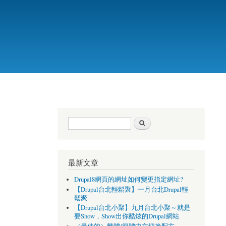
搜尋表單
搜尋
最新文章
Drupal8網頁的網址如何變更指定網址?
【Drupal台北輕鬆聚】一月台北Drupal輕
鬆聚
【Drupal台北小聚】九月台北小聚～就是
要Show，Show出你酷炫的Drupal網站