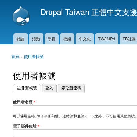
Drupal Taiwan 正體中文支
討論
活動
手冊
模組
中文化
TWAMPd
FB社團
主選單
首頁
»
使用者帳號
您在這裡
使用者帳號
(作用中頁籤)
註冊新帳號
登入
索取新密碼
主要索引標籤
使用者名稱
*
可以使用空格; 除了半形句點、連結線和底線 (. - _) 之外，不可使用其他符號
電子郵件位址
*