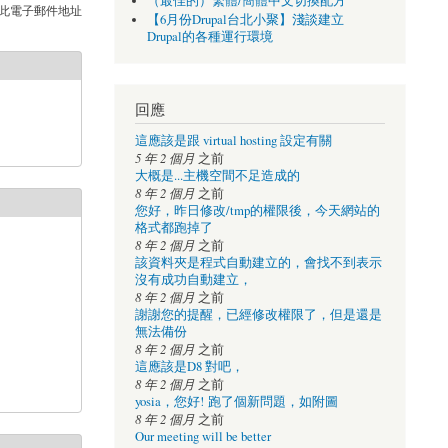
（最佳的）繁體/簡體中文切換配方
此電子郵件地址
【6月份Drupal台北小聚】淺談建立
Drupal的各種運行環境
回應
這應該是跟 virtual hosting 設定有關
5 年 2 個月
之前
大概是...主機空間不足造成的
8 年 2 個月
之前
您好，昨日修改/tmp的權限後，今天網站的
格式都跑掉了
8 年 2 個月
之前
該資料夾是程式自動建立的，會找不到表示
沒有成功自動建立，
8 年 2 個月
之前
謝謝您的提醒，已經修改權限了，但是還是
無法備份
8 年 2 個月
之前
這應該是D8 對吧，
8 年 2 個月
之前
yosia，您好! 跑了個新問題，如附圖
8 年 2 個月
之前
Our meeting will be better