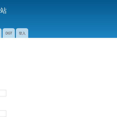
移
援站
至
主
內
容
DGT
登入
。