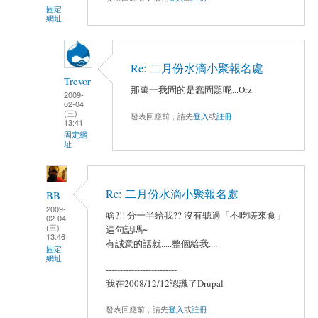
固定
網址
Re: 二月份水滴小聚報名處
Trevor
那萬一我問的是蠢問題呢...Orz
2009-
02-04
(三)
發表回應前，請先
登入
或
註冊
13:41
固定網
址
Re: 二月份水滴小聚報名處
BB
2009-
啥?!! 分一半給我?? 沒有聽過「不吃嗟來食」
02-04
(三)
這句話嗎~
13:46
有誠意的話就.....整個給我....
固定
網址
-------------------------
我在2008/12/12認識了Drupal
發表回應前，請先
登入
或
註冊