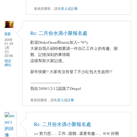
發表回應前，請先
登入
或
註冊
Re: 二月份水滴小聚報名處
BB
2009-
歡迎DrakeGuan和mimi加入~ ^0^y
01-25
(周
大家自我介紹時都要講一件自己工作上的有趣、困
日)
難、記憶深刻的事情喔
20:56
這樣幫助大家記億。
固定
網址
新年快樂!! 大家有沒有發了不少紅包大失血阿!?
-------------------------
我在2008/12/12認識了Drupal
發表回應前，請先
登入
或
註冊
Re: 二月份水滴小聚報名處
>< 努力想...，工作...困難...還要有趣...， @@ 好難