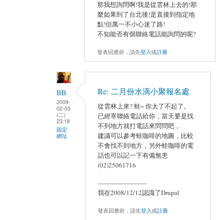
那我想詢問啊!我是從雲林上去的!那
麼如果到了台北後!是直接到指定地
點!但萬一不小心迷了路!
不知能否有個聯絡電話能詢問的呢?
發表回應前，請先
登入
或
註冊
Re: 二月份水滴小聚報名處
BB
2009-
從雲林上來? 蛙~ 你太了不起了。
02-03
(二)
已經寄聯絡電話給你，當天要是找
23:18
不到地方就打電話來問問吧，
固定
建議可以參考蛙咖啡的地圖，比較
網址
不會找不到地方，另外蛙咖啡的電
話也可以記一下有備無患
(02)25061716
-------------------------
我在2008/12/12認識了Drupal
發表回應前，請先
登入
或
註冊