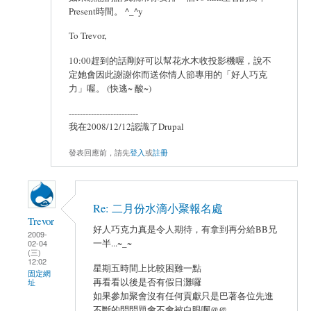
Present時間。 ^_^y
To Trevor,
10:00趕到的話剛好可以幫花水木收投影機喔，說不
定她會因此謝謝你而送你情人節專用的「好人巧克
力」喔。 (快逃~ 酸~)
-------------------------
我在2008/12/12認識了Drupal
發表回應前，請先
登入
或
註冊
Re: 二月份水滴小聚報名處
Trevor
好人巧克力真是令人期待，有拿到再分給BB兄
2009-
一半...~_~
02-04
(三)
12:02
星期五時間上比較困難一點
固定網
再看看以後是否有假日灘囉
址
如果參加聚會沒有任何貢獻只是巴著各位先進
不斷的問問題會不會被白眼啊@@