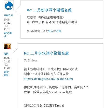
Re: 二月份水滴小聚報名處
sinless
蛙咖啡..間餐廳是在哪裡呢?
2009-
哈...我報了名..卻不知道地點是在哪裡..
01-22
(四)
11:17
發表回應前，請先
登入
或
註冊
固定網
址
Re: 二月份水滴小聚報名處
BB
2009-
To Sinless
01-22
(四)
11:24
補上蛙咖啡地址: 台北市松江路69巷5號
固定
開車 or 坐捷運到達的方式可以看
網址
http://cafe.frogfree.com/location.html
你的ID真特別耶，為啥取「無罪的」當ID阿???
我第一眼還以為是Seamless <= 無縫
-------------------------
我在2008/12/12認識了Drupal