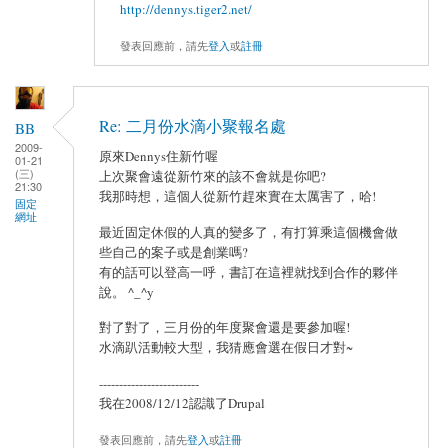
http://dennys.tiger2.net/
發表回應前，請先
登入
或
註冊
Re: 二月份水滴小聚報名處
BB
2009-
原來Dennys住新竹喔
01-21
(三)
上次聚會遠從新竹來的該不會就是你吧?
21:30
我那時想，這個人從新竹趕來實在太厲害了，哈!
固定
網址
最近固定休假的人真的變多了，有打算乘這個機會做
些自己的案子或是創業嗎?
有的話可以登高一呼，書訂在這裡就找到合作的夥伴
說。 ^_^y
對了對了，三月份的年度聚會還是要參加喔!
水滴趴活動較大型，我猜應會選在假日才對~
-------------------------
我在2008/12/12認識了Drupal
發表回應前，請先
登入
或
註冊