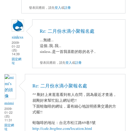
發表回應前，請先
登入
或
註冊
Re: 二月份水滴小聚報名處
sinless
....無縫...
2009-
這個..我..我...
01-22
(四)
sinless..是一首我喜歡的歌的名子..
14:39
固定網
發表回應前，請先
登入
或
註冊
址
Re: 二月份水滴小聚報名處
^^ 剛好上來逛逛看到有人在問，因為最近才查過，
就剛好來幫忙貼上網址吧!!
mimi
下面蛙咖啡的網址，還有細心地說明搭乘交通的方
2009-
式喔!!
01-22
(四)
11:31
蛙咖啡的地址：台北市松江路69巷5號
固定網
http://cafe.frogfree.com/location.html
址