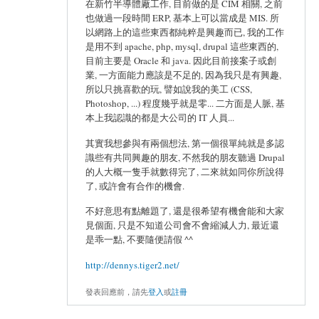
在新竹半導體廠工作, 目前做的是 CIM 相關, 之前
也做過一段時間 ERP, 基本上可以當成是 MIS. 所
以網路上的這些東西都純粹是興趣而已, 我的工作
是用不到 apache, php, mysql, drupal 這些東西的,
目前主要是 Oracle 和 java. 因此目前接案子或創
業, 一方面能力應該是不足的, 因為我只是有興趣,
所以只挑喜歡的玩, 譬如說我的美工 (CSS,
Photoshop, ...) 程度幾乎就是零... 二方面是人脈, 基
本上我認識的都是大公司的 IT 人員...
其實我想參與有兩個想法, 第一個很單純就是多認
識些有共同興趣的朋友, 不然我的朋友聽過 Drupal
的人大概一隻手就數得完了, 二來就如同你所說得
了, 或許會有合作的機會.
不好意思有點離題了, 還是很希望有機會能和大家
見個面, 只是不知道公司會不會縮減人力, 最近還
是乖一點, 不要隨便請假 ^^
http://dennys.tiger2.net/
發表回應前，請先
登入
或
註冊