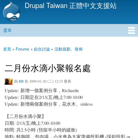
Drupal Taiwan 正體中文支援站
移
至
主
內
選單
容
主選單
首頁
»
Forums
»
綜合討論
»
活動規劃、發佈
您在這裡
二月份水滴小聚報名處
由
BB
在 2009-01-20 (二) 12:15 發表
Update: 新增一個案例分享，Richardn
Update: 日期定在2/13(五)晚上7:00-10:00
Update: 新增兩個案例分享，花水木、sinless
【二月份水滴小聚】
日期: 2/13(五)晚上7:00-10:00
時間: 共2.5小時 (預留半小時的緩衝)
地點: 蛙咖啡，包內場，小水會為大家準備投影機 (採斜投影 or