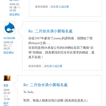
2009-02-
發表回應前，請先
登入
或
註冊
02 (週一)
22:58
固定網址
Re: 二月份水滴小聚報名處
richardn
自從2007年參加了jimmy的課程後，就開始了我
2009-02-
的drupal之路…。
03 (二)
目前則是用D6來架公司的EIP網站並寫了幾個“自
09:25
用“的模組，因為要找到完全符合需求的模組，還
固定網址
真不容易！
發表回應前，請先
登入
或
註冊
Re: 二月份水滴小聚報名處
BB
2009-
To Jude,
02-03
(二)
12:26
對阿，每個人都會自我介紹喔 (因為我也是新人)
固定