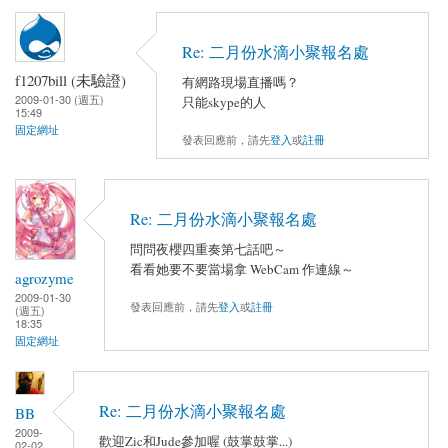
Re: 二月份水滴小聚報名處
f1207bill (未驗證)
有網路現場直播嗎？
2009-01-30 (週五)
只能skype的人
15:49
固定網址
發表回應前，請先
登入
或
註冊
Re: 二月份水滴小聚報名處
問問夜櫻四重奏第七話吧～
看看她要不要當場拿 WebCam 作連線～
agrozyme
2009-01-30
發表回應前，請先
登入
或
註冊
(週五)
18:35
固定網址
Re: 二月份水滴小聚報名處
BB
2009-
歡迎Zic和Jude參加喔 (鼓掌鼓掌...)
02-02