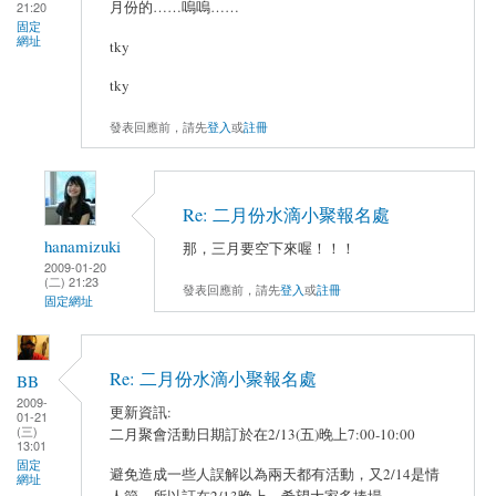
月份的……嗚嗚……
21:20
固定
網址
tky
tky
發表回應前，請先
登入
或
註冊
Re: 二月份水滴小聚報名處
hanamizuki
那，三月要空下來喔！！！
2009-01-20
(二) 21:23
發表回應前，請先
登入
或
註冊
固定網址
Re: 二月份水滴小聚報名處
BB
2009-
更新資訊:
01-21
(三)
二月聚會活動日期訂於在2/13(五)晚上7:00-10:00
13:01
固定
避免造成一些人誤解以為兩天都有活動，又2/14是情
網址
人節，所以訂在2/13晚上，希望大家多捧場。