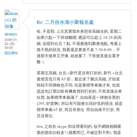
Re: 二月份水滴小聚報名處
哈, 不是耶, 上次其實我本來想坐高鐵去的, 星期二
dennys
如果六點一下班就離開, 應該可以趕上 18:28 的高
2009-01-
鐵, 這樣到台北 7 點, 不過最後到聚會地點, 考慮上
22 (四)
00:05
路不熟的狀況, 我看還是要差不多 7:30-8:00 ... 不
固定網址
過那天後來又牙痛, 就放棄了, 下班後直接去看牙
醫 :(
星期五高鐵, 台北->新竹是沒有打折的, 新竹->台北
最便宜也只有 85 折... 最近坐了幾次高鐵, 才知道
時段不同價格也不同, 但是要標準車廂才有, 也就
是說先訂票比較有機會買到打折的, 不然直接去車
站買, 如果標準車廂滿了, 自由座是一律都全票的
(295, 好貴啊). 所以有可能會出現好笑的情況, 就是
標準車廂 65 折, 而且有座位. 而自由座不打折, 而
且沒座位.
btw, 之前在 skype 和這裡看到的, 似乎網路相關產
業的朋友比較多? (感覺而已, 不確定對不對). 我是