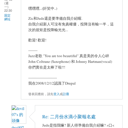
(週
一)
嘿嘿嘿...(奸笑中..)
22:30
固定
Zic和Jude還是要準備自我介紹喔.
網址
自我介紹新人可沒有免責權優，投降沒有輸一半，這
次的規矩是投降輸光光...
歡迎! 歡迎!
--------
Jazz老歌 "You are too beautiful" 真是美的令人心碎
John Coltrane (Saxophone) 和 Johnny Hartman(vocal)
你們實在是太棒了啦!!!
-------------------------
我在2008/12/12認識了Drupal
發表回應前，請先
登入
或
註冊
Re: 二月份水滴小聚報名處
Jude是指我嘛? 新人得準備自我介紹嘛? >口<
devil07