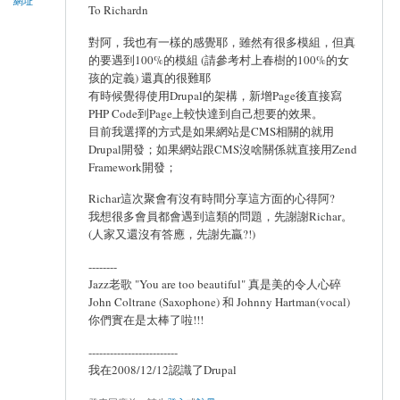
網址
To Richardn
對阿，我也有一樣的感覺耶，雖然有很多模組，但真
的要遇到100%的模組 (請參考村上春樹的100%的女
孩的定義) 還真的很難耶
有時候覺得使用Drupal的架構，新增Page後直接寫
PHP Code到Page上較快達到自己想要的效果。
目前我選擇的方式是如果網站是CMS相關的就用
Drupal開發；如果網站跟CMS沒啥關係就直接用Zend
Framework開發；
Richar這次聚會有沒有時間分享這方面的心得阿?
我想很多會員都會遇到這類的問題，先謝謝Richar。
(人家又還沒有答應，先謝先贏?!)
--------
Jazz老歌 "You are too beautiful" 真是美的令人心碎
John Coltrane (Saxophone) 和 Johnny Hartman(vocal)
你們實在是太棒了啦!!!
-------------------------
我在2008/12/12認識了Drupal