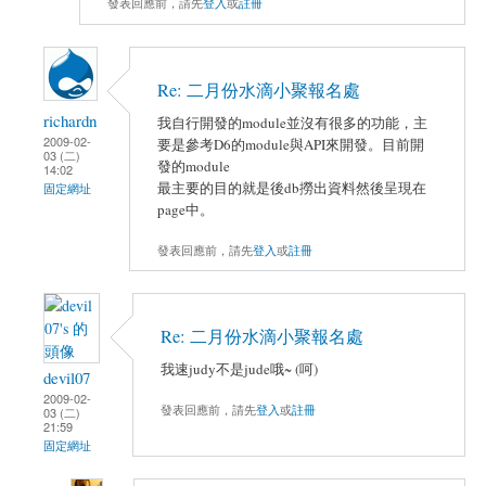
發表回應前，請先
登入
或
註冊
Re: 二月份水滴小聚報名處
richardn
我自行開發的module並沒有很多的功能，主
2009-02-
要是參考D6的module與API來開發。目前開
03 (二)
發的module
14:02
最主要的目的就是後db撈出資料然後呈現在
固定網址
page中。
發表回應前，請先
登入
或
註冊
Re: 二月份水滴小聚報名處
我速judy不是jude哦~ (呵)
devil07
2009-02-
發表回應前，請先
登入
或
註冊
03 (二)
21:59
固定網址