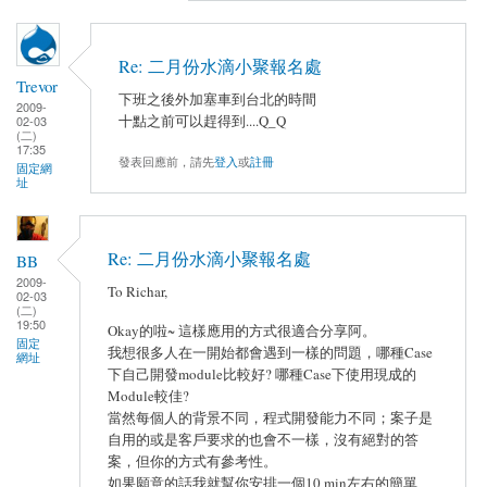
Re: 二月份水滴小聚報名處
Trevor
下班之後外加塞車到台北的時間
2009-
十點之前可以趕得到....Q_Q
02-03
(二)
17:35
發表回應前，請先
登入
或
註冊
固定網
址
Re: 二月份水滴小聚報名處
BB
2009-
To Richar,
02-03
(二)
19:50
Okay的啦~ 這樣應用的方式很適合分享阿。
固定
我想很多人在一開始都會遇到一樣的問題，哪種Case
網址
下自己開發module比較好? 哪種Case下使用現成的
Module較佳?
當然每個人的背景不同，程式開發能力不同；案子是
自用的或是客戶要求的也會不一樣，沒有絕對的答
案，但你的方式有參考性。
如果願意的話我就幫你安排一個10 min左右的簡單