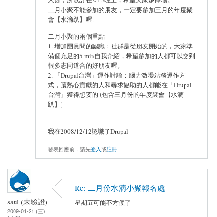
二月小聚不能參加的朋友，一定要參加三月的年度聚
會【水滴趴】喔!
二月小聚的兩個重點
1. 增加團員間的認識：社群是從朋友開始的，大家準
備個充足的5 min自我介紹，希望參加的人都可以交到
很多志同道合的好朋友喔。
2. 「Drupal台灣」運作討論：腦力激盪站務運作方
式，讓熱心貢獻的人和尋求協助的人都能在「Drupal
台灣」獲得想要的 (包含三月份的年度聚會【水滴
趴】)
-------------------------
我在2008/12/12認識了Drupal
發表回應前，請先
登入
或
註冊
Re: 二月份水滴小聚報名處
saul (未驗證)
星期五可能不方便了
2009-01-21 (三)