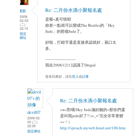
Re: 二月份水滴小聚報名處
BB
2009-
是喔~真可惜耶
02-03
(二)
妳差一點就可以變成The Beatles的「Hey
22:15
Jude」的那個Jude了。
固定
網址
好啦，打錯字還是直接承認就好，藉口太
多。
-------------------------
我在2008/12/12認識了Drupal
發表回應前，請先
登入
或
註冊
Re: 二月份水滴小聚報名處
>w<對哦!Hey Jude滿好聽的~那你們還
devil07
是叫我jude好了!! (=_="完全非常善變
2009-02-
~~ㄚ)
03 (二)
22:39
http://sjroach.myweb.hinet.net/106.htm
固定網址