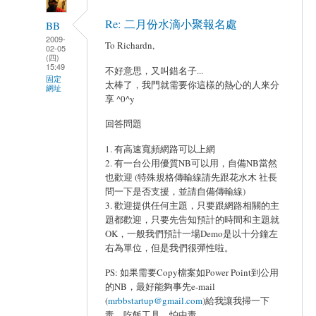
Re: 二月份水滴小聚報名處
BB
2009-
To Richardn,
02-05
(四)
15:49
不好意思，又叫錯名子...
固定
太棒了，我門就需要你這樣的熱心的人來分
網址
享 ^0^y
回答問題
1. 有高速寬頻網路可以上網
2. 有一台公用優質NB可以用，自備NB當然
也歡迎 (特殊規格傳輸線請先跟花水木 社長
問一下是否支援，並請自備傳輸線)
3. 歡迎提供任何主題，只要跟網路相關的主
題都歡迎，只要先告知預計的時間和主題就
OK，一般我們預計一場Demo是以十分鐘左
右為單位，但是我們很彈性啦。
PS: 如果需要Copy檔案如Power Point到公用
的NB，最好能夠事先e-mail
(
mrbbstartup@gmail.com
)給我讓我掃一下
毒，吃飯工具，怕中毒。