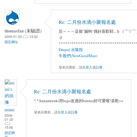
Re: 二月份水滴小聚報名處
thomasfan (未驗證)
后～～～這個"漏狗"偶好喜歡耶...ｂ（￣▽￣
2009-01-20 (二) 13:32
ｄ
固定網址
************************************
Drupal 水隆投
牛股們(NewGoodMan)
發表回應前，請先
登入
或
註冊
Re: 二月份水滴小聚報名處
^ ^ hanamizuki用logo改過的banner好可愛喔!喜歡><
mimi
發表回應前，請先
登入
或
註冊
2009-
01-20
(二)
15:06
固定網
址