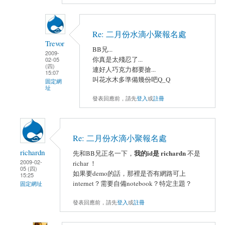
Re: 二月份水滴小聚報名處
Trevor
BB兄...
2009-
你真是太殘忍了...
02-05
(四)
連好人巧克力都要搶...
15:07
叫花水木多準備幾份吧Q_Q
固定網
址
發表回應前，請先
登入
或
註冊
Re: 二月份水滴小聚報名處
richardn
我的id是 richardn
先和BB兄正名一下，
不是
2009-02-
richar ！
05 (四)
如果要demo的話，那裡是否有網路可上
15:25
internet？需要自備notebook？特定主題？
固定網址
發表回應前，請先
登入
或
註冊