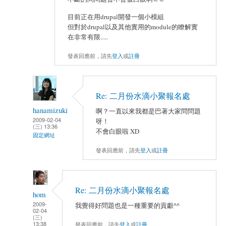
目前正在用drupal開發一個小模組
但對於drupal以及其他實用的module的瞭解實
在非常有限.....
發表回應前，請先
登入
或
註冊
Re: 二月份水滴小聚報名處
hanamizuki
啊？一直以來我都是巴著大家問問題
2009-02-04
呀！
(三) 13:36
不會白眼啦 XD
固定網址
發表回應前，請先
登入
或
註冊
Re: 二月份水滴小聚報名處
hom
2009-
我覺得好問題也是一種重要的貢獻^^
02-04
(三)
13:38
發表回應前，請先
登入
或
註冊