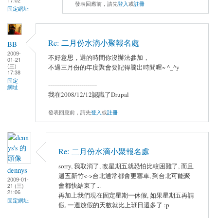
17:02
發表回應前，請先
登入
或
註冊
固定網址
Re: 二月份水滴小聚報名處
BB
2009-
不好意思，選的時間你沒辦法參加，
01-21
(三)
不過三月份的年度聚會要記得騰出時間喔~ ^_^y
17:38
固定
-------------------------
網址
我在2008/12/12認識了Drupal
發表回應前，請先
登入
或
註冊
Re: 二月份水滴小聚報名處
sorry, 我取消了, 改星期五就恐怕比較困難了, 而且
dennys
週五新竹<->台北通常都會更塞車, 到台北可能聚
2009-01-
會都快結束了...
21 (三)
21:06
再加上我們現在固定星期一休假, 如果星期五再請
固定網址
假, 一週放假的天數就比上班日還多了 :p