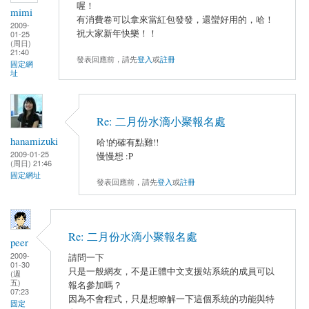
喔！
mimi
有消費卷可以拿來當紅包發發，還蠻好用的，哈！
2009-
祝大家新年快樂！！
01-25
(周日)
21:40
發表回應前，請先
登入
或
註冊
固定網
址
Re: 二月份水滴小聚報名處
hanamizuki
哈!的確有點難!!
2009-01-25
慢慢想 :P
(周日) 21:46
固定網址
發表回應前，請先
登入
或
註冊
Re: 二月份水滴小聚報名處
peer
2009-
請問一下
01-30
只是一般網友，不是正體中文支援站系統的成員可以
(週
五)
報名參加嗎？
07:23
因為不會程式，只是想瞭解一下這個系統的功能與特
固定