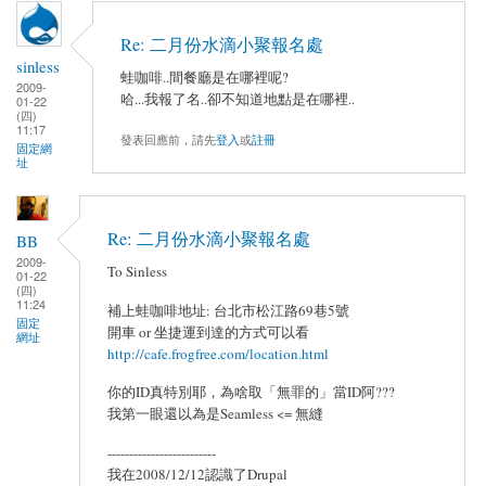
Re: 二月份水滴小聚報名處
sinless
蛙咖啡..間餐廳是在哪裡呢?
2009-
哈...我報了名..卻不知道地點是在哪裡..
01-22
(四)
11:17
發表回應前，請先
登入
或
註冊
固定網
址
Re: 二月份水滴小聚報名處
BB
2009-
To Sinless
01-22
(四)
11:24
補上蛙咖啡地址: 台北市松江路69巷5號
固定
開車 or 坐捷運到達的方式可以看
網址
http://cafe.frogfree.com/location.html
你的ID真特別耶，為啥取「無罪的」當ID阿???
我第一眼還以為是Seamless <= 無縫
-------------------------
我在2008/12/12認識了Drupal