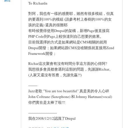
網址
To Richardn
對阿，我也有一樣的感覺耶，雖然有很多模組，但真
的要遇到100%的模組 (請參考村上春樹的100%的女
孩的定義) 還真的很難耶
有時候覺得使用Drupal的架構，新增Page後直接寫
PHP Code到Page上較快達到自己想要的效果。
目前我選擇的方式是如果網站是CMS相關的就用
Drupal開發；如果網站跟CMS沒啥關係就直接用Zend
Framework開發；
Richar這次聚會有沒有時間分享這方面的心得阿?
我想很多會員都會遇到這類的問題，先謝謝Richar。
(人家又還沒有答應，先謝先贏?!)
--------
Jazz老歌 "You are too beautiful" 真是美的令人心碎
John Coltrane (Saxophone) 和 Johnny Hartman(vocal)
你們實在是太棒了啦!!!
-------------------------
我在2008/12/12認識了Drupal