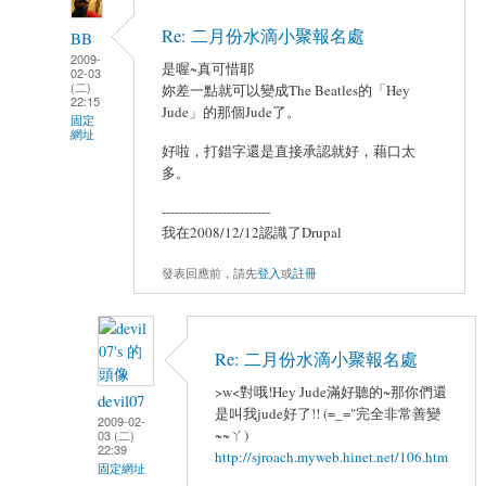
Re: 二月份水滴小聚報名處
BB
2009-
是喔~真可惜耶
02-03
(二)
妳差一點就可以變成The Beatles的「Hey
22:15
Jude」的那個Jude了。
固定
網址
好啦，打錯字還是直接承認就好，藉口太
多。
-------------------------
我在2008/12/12認識了Drupal
發表回應前，請先
登入
或
註冊
Re: 二月份水滴小聚報名處
>w<對哦!Hey Jude滿好聽的~那你們還
devil07
是叫我jude好了!! (=_="完全非常善變
2009-02-
~~ㄚ)
03 (二)
22:39
http://sjroach.myweb.hinet.net/106.htm
固定網址