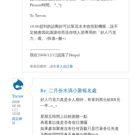
Present時間。 ^_^y
To Trevor,
10:00趕到的話剛好可以幫花水木收投影機喔，說不
定她會因此謝謝你而送你情人節專用的「好人巧克
力」喔。 (快逃~ 酸~)
-------------------------
我在2008/12/12認識了Drupal
發表回應前，請先
登入
或
註冊
Re: 二月份水滴小聚報名處
Trevor
好人巧克力真是令人期待，有拿到再分給BB兄
2009-
一半...~_~
02-04
(三)
12:02
星期五時間上比較困難一點
固定網
再看看以後是否有假日灘囉
址
如果參加聚會沒有任何貢獻只是巴著各位先進
不斷的問問題會不會被白眼啊@@