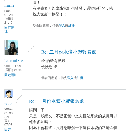
喔！
mimi
有消費卷可以拿來當紅包發發，還蠻好用的，哈！
2009-
祝大家新年快樂！！
01-25
(周日)
21:40
發表回應前，請先
登入
或
註冊
固定網
址
Re: 二月份水滴小聚報名處
hanamizuki
哈!的確有點難!!
2009-01-25
慢慢想 :P
(周日) 21:46
固定網址
發表回應前，請先
登入
或
註冊
Re: 二月份水滴小聚報名處
peer
2009-
請問一下
01-30
只是一般網友，不是正體中文支援站系統的成員可以
(週
五)
報名參加嗎？
07:23
因為不會程式，只是想瞭解一下這個系統的功能與特
固定