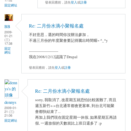
17:02
發表回應前，請先
登入
或
註冊
固定網址
Re: 二月份水滴小聚報名處
BB
2009-
不好意思，選的時間你沒辦法參加，
01-21
(三)
不過三月份的年度聚會要記得騰出時間喔~ ^_^y
17:38
固定
-------------------------
網址
我在2008/12/12認識了Drupal
發表回應前，請先
登入
或
註冊
Re: 二月份水滴小聚報名處
sorry, 我取消了, 改星期五就恐怕比較困難了, 而且
dennys
週五新竹<->台北通常都會更塞車, 到台北可能聚
2009-01-
會都快結束了...
21 (三)
21:06
再加上我們現在固定星期一休假, 如果星期五再請
固定網址
假, 一週放假的天數就比上班日還多了 :p