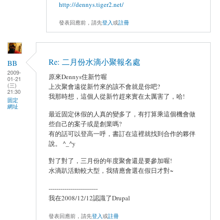
http://dennys.tiger2.net/
發表回應前，請先
登入
或
註冊
Re: 二月份水滴小聚報名處
BB
2009-
原來Dennys住新竹喔
01-21
(三)
上次聚會遠從新竹來的該不會就是你吧?
21:30
我那時想，這個人從新竹趕來實在太厲害了，哈!
固定
網址
最近固定休假的人真的變多了，有打算乘這個機會做
些自己的案子或是創業嗎?
有的話可以登高一呼，書訂在這裡就找到合作的夥伴
說。 ^_^y
對了對了，三月份的年度聚會還是要參加喔!
水滴趴活動較大型，我猜應會選在假日才對~
-------------------------
我在2008/12/12認識了Drupal
發表回應前，請先
登入
或
註冊