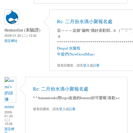
Re: 二月份水滴小聚報名處
thomasfan (未驗證)
后～～～這個"漏狗"偶好喜歡耶...ｂ（￣▽￣
2009-01-20 (二) 13:32
ｄ
固定網址
************************************
Drupal 水隆投
牛股們(NewGoodMan)
發表回應前，請先
登入
或
註冊
Re: 二月份水滴小聚報名處
^ ^ hanamizuki用logo改過的banner好可愛喔!喜歡><
mimi
發表回應前，請先
登入
或
註冊
2009-
01-20
(二)
15:06
固定網
址