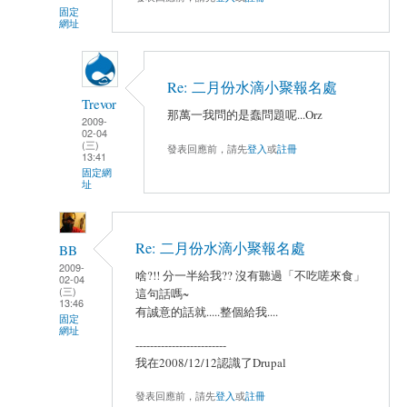
固定
網址
Re: 二月份水滴小聚報名處
Trevor
那萬一我問的是蠢問題呢...Orz
2009-
02-04
(三)
發表回應前，請先
登入
或
註冊
13:41
固定網
址
Re: 二月份水滴小聚報名處
BB
2009-
啥?!! 分一半給我?? 沒有聽過「不吃嗟來食」
02-04
(三)
這句話嗎~
13:46
有誠意的話就.....整個給我....
固定
網址
-------------------------
我在2008/12/12認識了Drupal
發表回應前，請先
登入
或
註冊