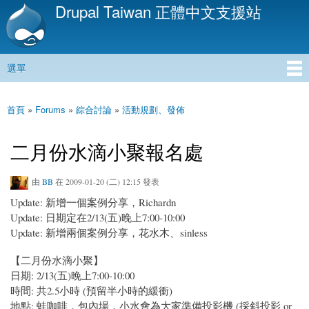
Drupal Taiwan 正體中文支援站
移
至
主
內
選單
容
主選單
首頁
»
Forums
»
綜合討論
»
活動規劃、發佈
您在這裡
二月份水滴小聚報名處
由
BB
在 2009-01-20 (二) 12:15 發表
Update: 新增一個案例分享，Richardn
Update: 日期定在2/13(五)晚上7:00-10:00
Update: 新增兩個案例分享，花水木、sinless
【二月份水滴小聚】
日期: 2/13(五)晚上7:00-10:00
時間: 共2.5小時 (預留半小時的緩衝)
地點: 蛙咖啡，包內場，小水會為大家準備投影機 (採斜投影 or