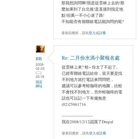
那我想詢問啊!我是從雲林上去的!那
麼如果到了台北後!是直接到指定地
點!但萬一不小心迷了路!
不知能否有個聯絡電話能詢問的呢?
發表回應前，請先
登入
或
註冊
Re: 二月份水滴小聚報名處
BB
2009-
從雲林上來? 蛙~ 你太了不起了。
02-03
(二)
已經寄聯絡電話給你，當天要是找
23:18
不到地方就打電話來問問吧，
固定
建議可以參考蛙咖啡的地圖，比較
網址
不會找不到地方，另外蛙咖啡的電
話也可以記一下有備無患
(02)25061716
-------------------------
我在2008/12/12認識了Drupal
發表回應前，請先
登入
或
註冊