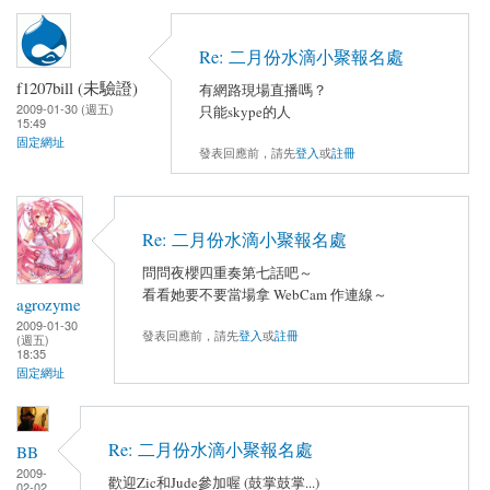
Re: 二月份水滴小聚報名處
f1207bill (未驗證)
有網路現場直播嗎？
2009-01-30 (週五)
只能skype的人
15:49
固定網址
發表回應前，請先
登入
或
註冊
Re: 二月份水滴小聚報名處
問問夜櫻四重奏第七話吧～
看看她要不要當場拿 WebCam 作連線～
agrozyme
2009-01-30
發表回應前，請先
登入
或
註冊
(週五)
18:35
固定網址
Re: 二月份水滴小聚報名處
BB
2009-
歡迎Zic和Jude參加喔 (鼓掌鼓掌...)
02-02