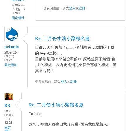
2009-02-
發表回應前，請先
登入
或
註冊
02 (週一)
22:58
固定網址
Re: 二月份水滴小聚報名處
richardn
自從2007年參加了jimmy的課程後，就開始了我
2009-02-
的drupal之路…。
03 (二)
目前則是用D6來架公司的EIP網站並寫了幾個“自
09:25
用“的模組，因為要找到完全符合需求的模組，還
固定網址
真不容易！
發表回應前，請先
登入
或
註冊
Re: 二月份水滴小聚報名處
BB
2009-
To Jude,
02-03
(二)
12:26
對阿，每個人都會自我介紹喔 (因為我也是新人)
固定