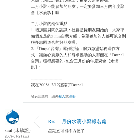
二月小聚不能參加的朋友，一定要參加三月的年度聚
會【水滴趴】喔!
二月小聚的兩個重點
1. 增加團員間的認識：社群是從朋友開始的，大家準
備個充足的5 min自我介紹，希望參加的人都可以交到
很多志同道合的好朋友喔。
2. 「Drupal台灣」運作討論：腦力激盪站務運作方
式，讓熱心貢獻的人和尋求協助的人都能在「Drupal
台灣」獲得想要的 (包含三月份的年度聚會【水滴
趴】)
-------------------------
我在2008/12/12認識了Drupal
發表回應前，請先
登入
或
註冊
Re: 二月份水滴小聚報名處
saul (未驗證)
星期五可能不方便了
2009-01-21 (三)