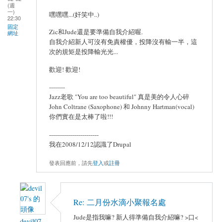
(週
一)
嘿嘿嘿...(奸笑中..)
22:30
固定
Zic和Jude還是要準備自我介紹喔.
網址
自我介紹新人可沒有免責權優，投降沒有輸一半，這
次的規矩是投降輸光光...
歡迎! 歡迎!
--------
Jazz老歌 "You are too beautiful" 真是美的令人心碎
John Coltrane (Saxophone) 和 Johnny Hartman(vocal)
你們實在是太棒了啦!!!
-------------------------
我在2008/12/12認識了Drupal
發表回應前，請先
登入
或
註冊
Re: 二月份水滴小聚報名處
Jude是指我嘛? 新人得準備自我介紹嘛? >口<
devil07