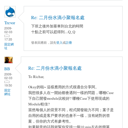
Re: 二月份水滴小聚報名處
Trevor
下班之後外加塞車到台北的時間
2009-
十點之前可以趕得到....Q_Q
02-03
(二)
17:35
發表回應前，請先
登入
或
註冊
固定網
址
Re: 二月份水滴小聚報名處
BB
2009-
To Richar,
02-03
(二)
19:50
Okay的啦~ 這樣應用的方式很適合分享阿。
固定
我想很多人在一開始都會遇到一樣的問題，哪種Case
網址
下自己開發module比較好? 哪種Case下使用現成的
Module較佳?
當然每個人的背景不同，程式開發能力不同；案子是
自用的或是客戶要求的也會不一樣，沒有絕對的答
案，但你的方式有參考性。
如果願意的話我就幫你安排一個10 min左右的簡單