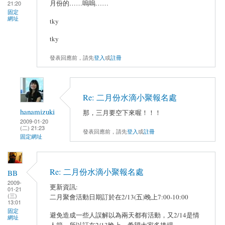
月份的……嗚嗚……
21:20
固定
網址
tky
tky
發表回應前，請先
登入
或
註冊
Re: 二月份水滴小聚報名處
hanamizuki
那，三月要空下來喔！！！
2009-01-20
(二) 21:23
發表回應前，請先
登入
或
註冊
固定網址
Re: 二月份水滴小聚報名處
BB
2009-
更新資訊:
01-21
(三)
二月聚會活動日期訂於在2/13(五)晚上7:00-10:00
13:01
固定
避免造成一些人誤解以為兩天都有活動，又2/14是情
網址
人節，所以訂在2/13晚上，希望大家多捧場。