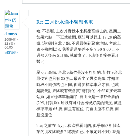
Re: 二月份水滴小聚報名處
哈, 不是耶, 上次其實我本來想坐高鐵去的, 星期二
dennys
如果六點一下班就離開, 應該可以趕上 18:28 的高
2009-01-
鐵, 這樣到台北 7 點, 不過最後到聚會地點, 考慮上
22 (四)
00:05
路不熟的狀況, 我看還是要差不多 7:30-8:00 ... 不
固定網址
過那天後來又牙痛, 就放棄了, 下班後直接去看牙
醫 :(
星期五高鐵, 台北->新竹是沒有打折的, 新竹->台北
最便宜也只有 85 折... 最近坐了幾次高鐵, 才知道
時段不同價格也不同, 但是要標準車廂才有, 也就
是說先訂票比較有機會買到打折的, 不然直接去車
站買, 如果標準車廂滿了, 自由座是一律都全票的
(295, 好貴啊). 所以有可能會出現好笑的情況, 就是
標準車廂 65 折, 而且有座位. 而自由座不打折, 而
且沒座位.
btw, 之前在 skype 和這裡看到的, 似乎網路相關產
業的朋友比較多? (感覺而已, 不確定對不對). 我是