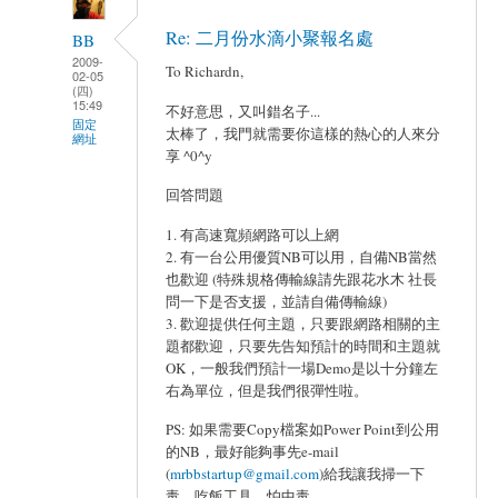
Re: 二月份水滴小聚報名處
BB
2009-
To Richardn,
02-05
(四)
15:49
不好意思，又叫錯名子...
固定
太棒了，我門就需要你這樣的熱心的人來分
網址
享 ^0^y
回答問題
1. 有高速寬頻網路可以上網
2. 有一台公用優質NB可以用，自備NB當然
也歡迎 (特殊規格傳輸線請先跟花水木 社長
問一下是否支援，並請自備傳輸線)
3. 歡迎提供任何主題，只要跟網路相關的主
題都歡迎，只要先告知預計的時間和主題就
OK，一般我們預計一場Demo是以十分鐘左
右為單位，但是我們很彈性啦。
PS: 如果需要Copy檔案如Power Point到公用
的NB，最好能夠事先e-mail
(
mrbbstartup@gmail.com
)給我讓我掃一下
毒，吃飯工具，怕中毒。