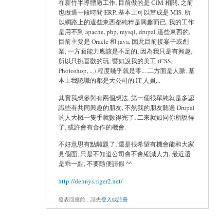
在新竹半導體廠工作, 目前做的是 CIM 相關, 之前
也做過一段時間 ERP, 基本上可以當成是 MIS. 所
以網路上的這些東西都純粹是興趣而已, 我的工作
是用不到 apache, php, mysql, drupal 這些東西的,
目前主要是 Oracle 和 java. 因此目前接案子或創
業, 一方面能力應該是不足的, 因為我只是有興趣,
所以只挑喜歡的玩, 譬如說我的美工 (CSS,
Photoshop, ...) 程度幾乎就是零... 二方面是人脈, 基
本上我認識的都是大公司的 IT 人員...
其實我想參與有兩個想法, 第一個很單純就是多認
識些有共同興趣的朋友, 不然我的朋友聽過 Drupal
的人大概一隻手就數得完了, 二來就如同你所說得
了, 或許會有合作的機會.
不好意思有點離題了, 還是很希望有機會能和大家
見個面, 只是不知道公司會不會縮減人力, 最近還
是乖一點, 不要隨便請假 ^^
http://dennys.tiger2.net/
發表回應前，請先
登入
或
註冊