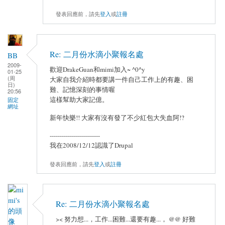
發表回應前，請先
登入
或
註冊
Re: 二月份水滴小聚報名處
BB
2009-
歡迎DrakeGuan和mimi加入~ ^0^y
01-25
(周
大家自我介紹時都要講一件自己工作上的有趣、困
日)
難、記憶深刻的事情喔
20:56
這樣幫助大家記億。
固定
網址
新年快樂!! 大家有沒有發了不少紅包大失血阿!?
-------------------------
我在2008/12/12認識了Drupal
發表回應前，請先
登入
或
註冊
Re: 二月份水滴小聚報名處
>< 努力想...，工作...困難...還要有趣...， @@ 好難