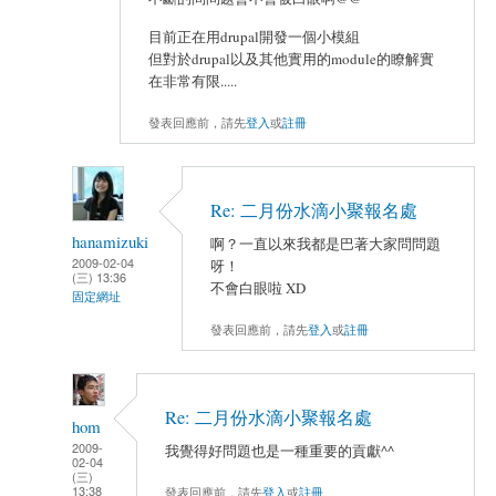
目前正在用drupal開發一個小模組
但對於drupal以及其他實用的module的瞭解實
在非常有限.....
發表回應前，請先
登入
或
註冊
Re: 二月份水滴小聚報名處
hanamizuki
啊？一直以來我都是巴著大家問問題
2009-02-04
呀！
(三) 13:36
不會白眼啦 XD
固定網址
發表回應前，請先
登入
或
註冊
Re: 二月份水滴小聚報名處
hom
2009-
我覺得好問題也是一種重要的貢獻^^
02-04
(三)
13:38
發表回應前，請先
登入
或
註冊