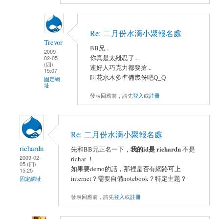
Re: 二月份水滴小聚報名處
Trevor
BB兄...
2009-
你真是太殘忍了...
02-05
(四)
連好人巧克力都要搶...
15:07
叫花水木多準備幾份吧Q_Q
固定網
址
發表回應前，請先
登入
或
註冊
Re: 二月份水滴小聚報名處
richardn
我的id是 richardn
先和BB兄正名一下，
不是
2009-02-
richar ！
05 (四)
如果要demo的話，那裡是否有網路可上
15:25
internet？需要自備notebook？特定主題？
固定網址
發表回應前，請先
登入
或
註冊