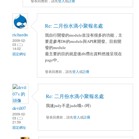
發表回應前，請先
登入
或
註冊
Re: 二月份水滴小聚報名處
richardn
我自行開發的module並沒有很多的功能，主
2009-02-
要是參考D6的module與API來開發。目前開
03 (二)
發的module
14:02
最主要的目的就是後db撈出資料然後呈現在
固定網址
page中。
發表回應前，請先
登入
或
註冊
Re: 二月份水滴小聚報名處
我速judy不是jude哦~ (呵)
devil07
2009-02-
發表回應前，請先
登入
或
註冊
03 (二)
21:59
固定網址