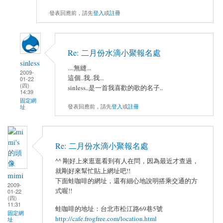
發表回應前，請先
登入
或
註冊
Re: 二月份水滴小聚報名處
sinless
....無縫...
2009-
這個..我..我...
01-22
(四)
sinless..是一首我喜歡的歌的名子..
14:39
固定網
發表回應前，請先
登入
或
註冊
址
Re: 二月份水滴小聚報名處
^^ 剛好上來逛逛看到有人在問，因為最近才查過，
就剛好來幫忙貼上網址吧!!
mimi
下面蛙咖啡的網址，還有細心地說明搭乘交通的方
2009-
式喔!!
01-22
(四)
11:31
蛙咖啡的地址：台北市松江路69巷5號
固定網
http://cafe.frogfree.com/location.html
址