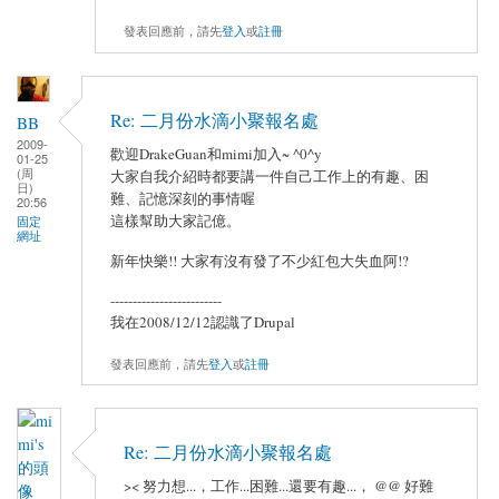
發表回應前，請先
登入
或
註冊
Re: 二月份水滴小聚報名處
BB
2009-
歡迎DrakeGuan和mimi加入~ ^0^y
01-25
(周
大家自我介紹時都要講一件自己工作上的有趣、困
日)
難、記憶深刻的事情喔
20:56
這樣幫助大家記億。
固定
網址
新年快樂!! 大家有沒有發了不少紅包大失血阿!?
-------------------------
我在2008/12/12認識了Drupal
發表回應前，請先
登入
或
註冊
Re: 二月份水滴小聚報名處
>< 努力想...，工作...困難...還要有趣...， @@ 好難