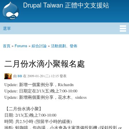
Drupal Taiwan 正體中文支援站
移
至
主
內
選單
容
主選單
首頁
»
Forums
»
綜合討論
»
活動規劃、發佈
您在這裡
二月份水滴小聚報名處
由
BB
在 2009-01-20 (二) 12:15 發表
Update: 新增一個案例分享，Richardn
Update: 日期定在2/13(五)晚上7:00-10:00
Update: 新增兩個案例分享，花水木、sinless
【二月份水滴小聚】
日期: 2/13(五)晚上7:00-10:00
時間: 共2.5小時 (預留半小時的緩衝)
地點: 蛙咖啡，包內場，小水會為大家準備投影機 (採斜投影 or