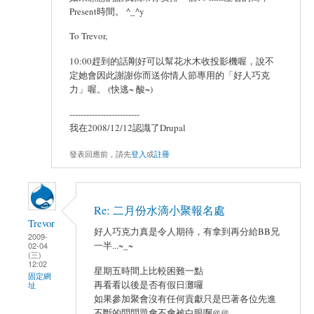
Present時間。 ^_^y
To Trevor,
10:00趕到的話剛好可以幫花水木收投影機喔，說不
定她會因此謝謝你而送你情人節專用的「好人巧克
力」喔。 (快逃~ 酸~)
-------------------------
我在2008/12/12認識了Drupal
發表回應前，請先
登入
或
註冊
Re: 二月份水滴小聚報名處
Trevor
好人巧克力真是令人期待，有拿到再分給BB兄
2009-
一半...~_~
02-04
(三)
12:02
星期五時間上比較困難一點
固定網
再看看以後是否有假日灘囉
址
如果參加聚會沒有任何貢獻只是巴著各位先進
不斷的問問題會不會被白眼啊@@