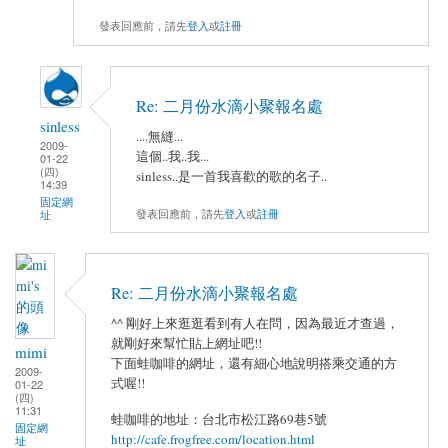
發表回應前，請先
登入
或
註冊
Re: 二月份水滴小聚報名處
sinless
....無縫...
2009-
這個..我..我...
01-22
(四)
sinless..是一首我喜歡的歌的名子..
14:39
固定網
發表回應前，請先
登入
或
註冊
址
Re: 二月份水滴小聚報名處
^^ 剛好上來逛逛看到有人在問，因為最近才查過，
就剛好來幫忙貼上網址吧!!
mimi
下面蛙咖啡的網址，還有細心地說明搭乘交通的方
2009-
式喔!!
01-22
(四)
11:31
蛙咖啡的地址：台北市松江路69巷5號
固定網
http://cafe.frogfree.com/location.html
址