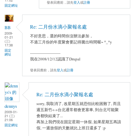
17:02
發表回應前，請先
登入
或
註冊
固定網址
Re: 二月份水滴小聚報名處
BB
2009-
不好意思，選的時間你沒辦法參加，
01-21
(三)
不過三月份的年度聚會要記得騰出時間喔~ ^_^y
17:38
固定
-------------------------
網址
我在2008/12/12認識了Drupal
發表回應前，請先
登入
或
註冊
Re: 二月份水滴小聚報名處
sorry, 我取消了, 改星期五就恐怕比較困難了, 而且
dennys
週五新竹<->台北通常都會更塞車, 到台北可能聚
2009-01-
會都快結束了...
21 (三)
21:06
再加上我們現在固定星期一休假, 如果星期五再請
固定網址
假, 一週放假的天數就比上班日還多了 :p