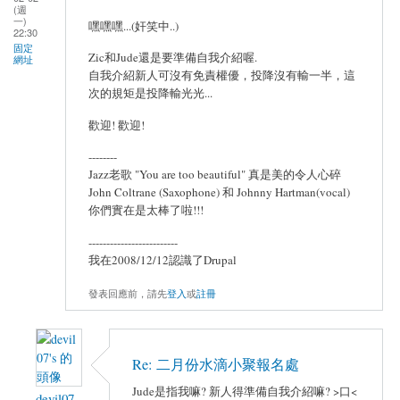
(週
一)
嘿嘿嘿...(奸笑中..)
22:30
固定
Zic和Jude還是要準備自我介紹喔.
網址
自我介紹新人可沒有免責權優，投降沒有輸一半，這
次的規矩是投降輸光光...
歡迎! 歡迎!
--------
Jazz老歌 "You are too beautiful" 真是美的令人心碎
John Coltrane (Saxophone) 和 Johnny Hartman(vocal)
你們實在是太棒了啦!!!
-------------------------
我在2008/12/12認識了Drupal
發表回應前，請先
登入
或
註冊
Re: 二月份水滴小聚報名處
Jude是指我嘛? 新人得準備自我介紹嘛? >口<
devil07