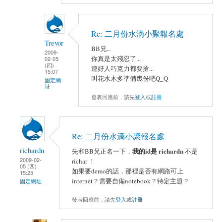
Re: 二月份水滴小聚報名處
Trevor
BB兄...
2009-
你真是太殘忍了...
02-05
(四)
連好人巧克力都要搶...
15:07
叫花水木多準備幾份吧Q_Q
固定網
址
發表回應前，請先
登入
或
註冊
Re: 二月份水滴小聚報名處
richardn
我的id是 richardn
先和BB兄正名一下，
不是
2009-02-
richar ！
05 (四)
如果要demo的話，那裡是否有網路可上
15:25
internet？需要自備notebook？特定主題？
固定網址
發表回應前，請先
登入
或
註冊