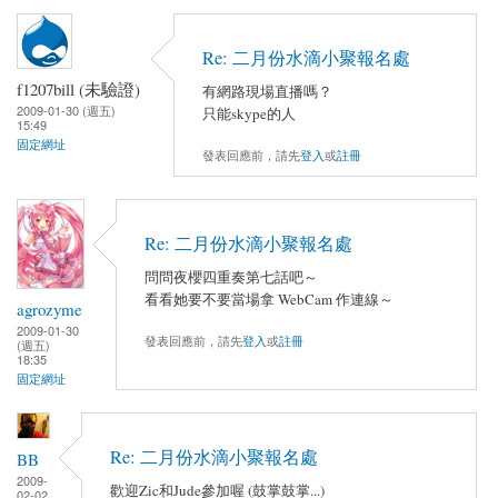
Re: 二月份水滴小聚報名處
f1207bill (未驗證)
有網路現場直播嗎？
2009-01-30 (週五)
只能skype的人
15:49
固定網址
發表回應前，請先
登入
或
註冊
Re: 二月份水滴小聚報名處
問問夜櫻四重奏第七話吧～
看看她要不要當場拿 WebCam 作連線～
agrozyme
2009-01-30
發表回應前，請先
登入
或
註冊
(週五)
18:35
固定網址
Re: 二月份水滴小聚報名處
BB
2009-
歡迎Zic和Jude參加喔 (鼓掌鼓掌...)
02-02