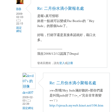
Re: 二月份水滴小聚報名處
BB
2009-
是喔~真可惜耶
02-03
(二)
妳差一點就可以變成The Beatles的「Hey
22:15
Jude」的那個Jude了。
固定
網址
好啦，打錯字還是直接承認就好，藉口太
多。
-------------------------
我在2008/12/12認識了Drupal
發表回應前，請先
登入
或
註冊
Re: 二月份水滴小聚報名處
>w<對哦!Hey Jude滿好聽的~那你們還
devil07
是叫我jude好了!! (=_="完全非常善變
2009-02-
~~ㄚ)
03 (二)
22:39
http://sjroach.myweb.hinet.net/106.htm
固定網址