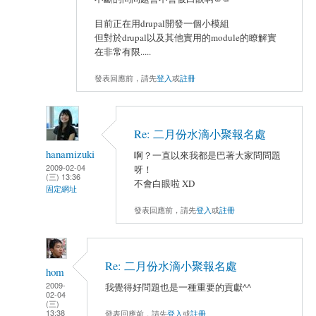
目前正在用drupal開發一個小模組
但對於drupal以及其他實用的module的瞭解實
在非常有限.....
發表回應前，請先
登入
或
註冊
Re: 二月份水滴小聚報名處
hanamizuki
啊？一直以來我都是巴著大家問問題
2009-02-04
呀！
(三) 13:36
不會白眼啦 XD
固定網址
發表回應前，請先
登入
或
註冊
Re: 二月份水滴小聚報名處
hom
2009-
我覺得好問題也是一種重要的貢獻^^
02-04
(三)
13:38
發表回應前，請先
登入
或
註冊