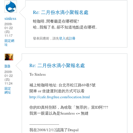
Re: 二月份水滴小聚報名處
sinless
蛙咖啡..間餐廳是在哪裡呢?
2009-
哈...我報了名..卻不知道地點是在哪裡..
01-22
(四)
11:17
發表回應前，請先
登入
或
註冊
固定網
址
Re: 二月份水滴小聚報名處
BB
2009-
To Sinless
01-22
(四)
11:24
補上蛙咖啡地址: 台北市松江路69巷5號
固定
開車 or 坐捷運到達的方式可以看
網址
http://cafe.frogfree.com/location.html
你的ID真特別耶，為啥取「無罪的」當ID阿???
我第一眼還以為是Seamless <= 無縫
-------------------------
我在2008/12/12認識了Drupal