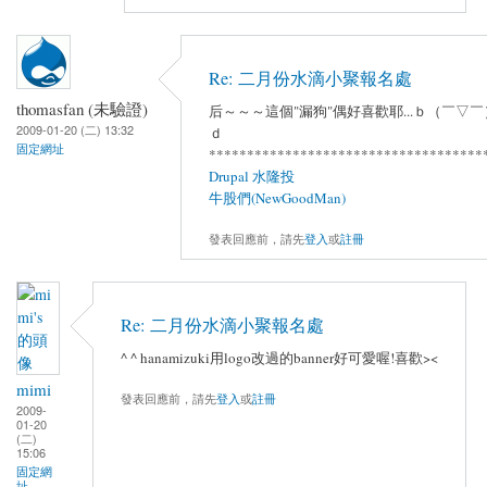
Re: 二月份水滴小聚報名處
thomasfan (未驗證)
后～～～這個"漏狗"偶好喜歡耶...ｂ（￣▽￣
2009-01-20 (二) 13:32
ｄ
固定網址
************************************
Drupal 水隆投
牛股們(NewGoodMan)
發表回應前，請先
登入
或
註冊
Re: 二月份水滴小聚報名處
^ ^ hanamizuki用logo改過的banner好可愛喔!喜歡><
mimi
發表回應前，請先
登入
或
註冊
2009-
01-20
(二)
15:06
固定網
址