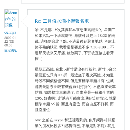
Re: 二月份水滴小聚報名處
哈, 不是耶, 上次其實我本來想坐高鐵去的, 星期二
dennys
如果六點一下班就離開, 應該可以趕上 18:28 的高
2009-01-
鐵, 這樣到台北 7 點, 不過最後到聚會地點, 考慮上
22 (四)
00:05
路不熟的狀況, 我看還是要差不多 7:30-8:00 ... 不
固定網址
過那天後來又牙痛, 就放棄了, 下班後直接去看牙
醫 :(
星期五高鐵, 台北->新竹是沒有打折的, 新竹->台北
最便宜也只有 85 折... 最近坐了幾次高鐵, 才知道
時段不同價格也不同, 但是要標準車廂才有, 也就
是說先訂票比較有機會買到打折的, 不然直接去車
站買, 如果標準車廂滿了, 自由座是一律都全票的
(295, 好貴啊). 所以有可能會出現好笑的情況, 就是
標準車廂 65 折, 而且有座位. 而自由座不打折, 而
且沒座位.
btw, 之前在 skype 和這裡看到的, 似乎網路相關產
業的朋友比較多? (感覺而已, 不確定對不對). 我是