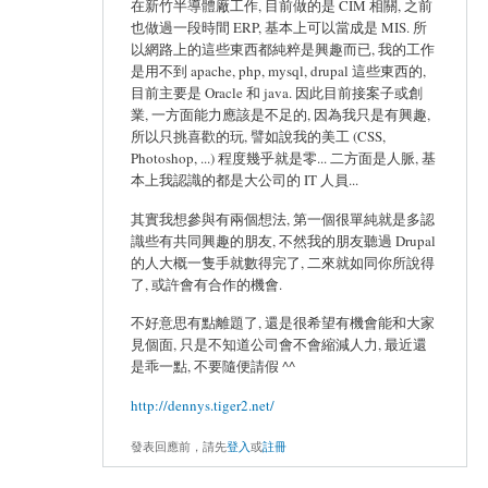
在新竹半導體廠工作, 目前做的是 CIM 相關, 之前
也做過一段時間 ERP, 基本上可以當成是 MIS. 所
以網路上的這些東西都純粹是興趣而已, 我的工作
是用不到 apache, php, mysql, drupal 這些東西的,
目前主要是 Oracle 和 java. 因此目前接案子或創
業, 一方面能力應該是不足的, 因為我只是有興趣,
所以只挑喜歡的玩, 譬如說我的美工 (CSS,
Photoshop, ...) 程度幾乎就是零... 二方面是人脈, 基
本上我認識的都是大公司的 IT 人員...
其實我想參與有兩個想法, 第一個很單純就是多認
識些有共同興趣的朋友, 不然我的朋友聽過 Drupal
的人大概一隻手就數得完了, 二來就如同你所說得
了, 或許會有合作的機會.
不好意思有點離題了, 還是很希望有機會能和大家
見個面, 只是不知道公司會不會縮減人力, 最近還
是乖一點, 不要隨便請假 ^^
http://dennys.tiger2.net/
發表回應前，請先
登入
或
註冊