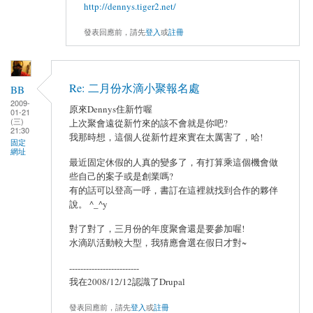
http://dennys.tiger2.net/
發表回應前，請先
登入
或
註冊
Re: 二月份水滴小聚報名處
BB
2009-
原來Dennys住新竹喔
01-21
(三)
上次聚會遠從新竹來的該不會就是你吧?
21:30
我那時想，這個人從新竹趕來實在太厲害了，哈!
固定
網址
最近固定休假的人真的變多了，有打算乘這個機會做
些自己的案子或是創業嗎?
有的話可以登高一呼，書訂在這裡就找到合作的夥伴
說。 ^_^y
對了對了，三月份的年度聚會還是要參加喔!
水滴趴活動較大型，我猜應會選在假日才對~
-------------------------
我在2008/12/12認識了Drupal
發表回應前，請先
登入
或
註冊