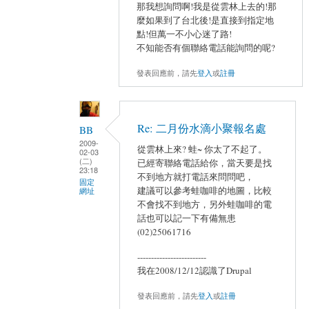
那我想詢問啊!我是從雲林上去的!那
麼如果到了台北後!是直接到指定地
點!但萬一不小心迷了路!
不知能否有個聯絡電話能詢問的呢?
發表回應前，請先
登入
或
註冊
Re: 二月份水滴小聚報名處
BB
2009-
從雲林上來? 蛙~ 你太了不起了。
02-03
(二)
已經寄聯絡電話給你，當天要是找
23:18
不到地方就打電話來問問吧，
固定
建議可以參考蛙咖啡的地圖，比較
網址
不會找不到地方，另外蛙咖啡的電
話也可以記一下有備無患
(02)25061716
-------------------------
我在2008/12/12認識了Drupal
發表回應前，請先
登入
或
註冊