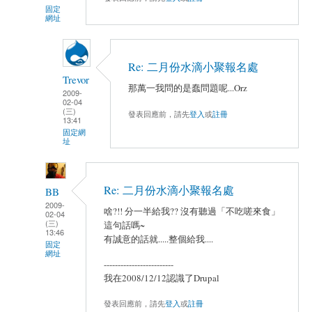
固定
網址
Re: 二月份水滴小聚報名處
Trevor
那萬一我問的是蠢問題呢...Orz
2009-
02-04
(三)
發表回應前，請先
登入
或
註冊
13:41
固定網
址
Re: 二月份水滴小聚報名處
BB
2009-
啥?!! 分一半給我?? 沒有聽過「不吃嗟來食」
02-04
(三)
這句話嗎~
13:46
有誠意的話就.....整個給我....
固定
網址
-------------------------
我在2008/12/12認識了Drupal
發表回應前，請先
登入
或
註冊