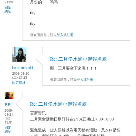
月份的……嗚嗚……
21:20
固定
網址
tky
tky
發表回應前，請先
登入
或
註冊
Re: 二月份水滴小聚報名處
hanamizuki
那，三月要空下來喔！！！
2009-01-20
(二) 21:23
發表回應前，請先
登入
或
註冊
固定網址
Re: 二月份水滴小聚報名處
BB
2009-
更新資訊:
01-21
(三)
二月聚會活動日期訂於在2/13(五)晚上7:00-10:00
13:01
固定
避免造成一些人誤解以為兩天都有活動，又2/14是情
網址
人節，所以訂在2/13晚上，希望大家多捧場。