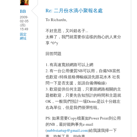
Re: 二月份水滴小聚報名處
BB
2009-
To Richardn,
02-05
(四)
15:49
不好意思，又叫錯名子...
固定
太棒了，我門就需要你這樣的熱心的人來分
網址
享 ^0^y
回答問題
1. 有高速寬頻網路可以上網
2. 有一台公用優質NB可以用，自備NB當然
也歡迎 (特殊規格傳輸線請先跟花水木 社長
問一下是否支援，並請自備傳輸線)
3. 歡迎提供任何主題，只要跟網路相關的主
題都歡迎，只要先告知預計的時間和主題就
OK，一般我們預計一場Demo是以十分鐘左
右為單位，但是我們很彈性啦。
PS: 如果需要Copy檔案如Power Point到公用
的NB，最好能夠事先e-mail
(
mrbbstartup@gmail.com
)給我讓我掃一下
毒，吃飯工具，怕中毒。