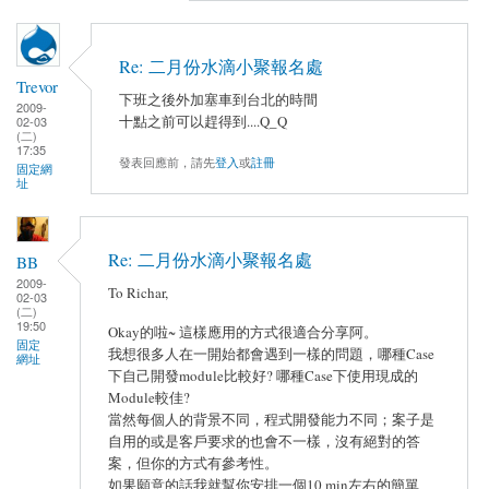
Re: 二月份水滴小聚報名處
Trevor
下班之後外加塞車到台北的時間
2009-
十點之前可以趕得到....Q_Q
02-03
(二)
17:35
發表回應前，請先
登入
或
註冊
固定網
址
Re: 二月份水滴小聚報名處
BB
2009-
To Richar,
02-03
(二)
19:50
Okay的啦~ 這樣應用的方式很適合分享阿。
固定
我想很多人在一開始都會遇到一樣的問題，哪種Case
網址
下自己開發module比較好? 哪種Case下使用現成的
Module較佳?
當然每個人的背景不同，程式開發能力不同；案子是
自用的或是客戶要求的也會不一樣，沒有絕對的答
案，但你的方式有參考性。
如果願意的話我就幫你安排一個10 min左右的簡單