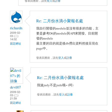
發表回應前，請先
登入
或
註冊
Re: 二月份水滴小聚報名處
richardn
我自行開發的module並沒有很多的功能，主
2009-02-
要是參考D6的module與API來開發。目前開
03 (二)
發的module
14:02
最主要的目的就是後db撈出資料然後呈現在
固定網址
page中。
發表回應前，請先
登入
或
註冊
Re: 二月份水滴小聚報名處
我速judy不是jude哦~ (呵)
devil07
2009-02-
發表回應前，請先
登入
或
註冊
03 (二)
21:59
固定網址