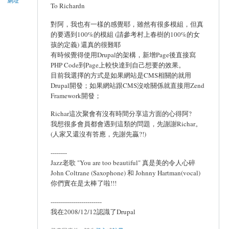
網址
To Richardn
對阿，我也有一樣的感覺耶，雖然有很多模組，但真
的要遇到100%的模組 (請參考村上春樹的100%的女
孩的定義) 還真的很難耶
有時候覺得使用Drupal的架構，新增Page後直接寫
PHP Code到Page上較快達到自己想要的效果。
目前我選擇的方式是如果網站是CMS相關的就用
Drupal開發；如果網站跟CMS沒啥關係就直接用Zend
Framework開發；
Richar這次聚會有沒有時間分享這方面的心得阿?
我想很多會員都會遇到這類的問題，先謝謝Richar。
(人家又還沒有答應，先謝先贏?!)
--------
Jazz老歌 "You are too beautiful" 真是美的令人心碎
John Coltrane (Saxophone) 和 Johnny Hartman(vocal)
你們實在是太棒了啦!!!
-------------------------
我在2008/12/12認識了Drupal