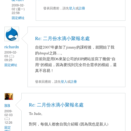
2009-02-
發表回應前，請先
登入
或
註冊
02 (週一)
22:58
固定網址
Re: 二月份水滴小聚報名處
richardn
自從2007年參加了jimmy的課程後，就開始了我
2009-02-
的drupal之路…。
03 (二)
目前則是用D6來架公司的EIP網站並寫了幾個“自
09:25
用“的模組，因為要找到完全符合需求的模組，還
固定網址
真不容易！
發表回應前，請先
登入
或
註冊
Re: 二月份水滴小聚報名處
BB
2009-
To Jude,
02-03
(二)
12:26
對阿，每個人都會自我介紹喔 (因為我也是新人)
固定