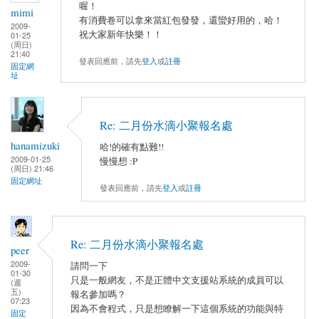
喔！
mimi
有消費卷可以拿來當紅包發發，還蠻好用的，哈！
2009-
祝大家新年快樂！！
01-25
(周日)
21:40
發表回應前，請先
登入
或
註冊
固定網
址
Re: 二月份水滴小聚報名處
hanamizuki
哈!的確有點難!!
2009-01-25
慢慢想 :P
(周日) 21:46
固定網址
發表回應前，請先
登入
或
註冊
Re: 二月份水滴小聚報名處
peer
2009-
請問一下
01-30
只是一般網友，不是正體中文支援站系統的成員可以
(週
五)
報名參加嗎？
07:23
因為不會程式，只是想瞭解一下這個系統的功能與特
固定