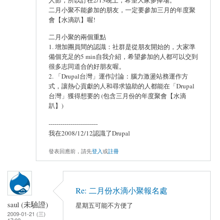
二月小聚不能參加的朋友，一定要參加三月的年度聚
會【水滴趴】喔!
二月小聚的兩個重點
1. 增加團員間的認識：社群是從朋友開始的，大家準
備個充足的5 min自我介紹，希望參加的人都可以交到
很多志同道合的好朋友喔。
2. 「Drupal台灣」運作討論：腦力激盪站務運作方
式，讓熱心貢獻的人和尋求協助的人都能在「Drupal
台灣」獲得想要的 (包含三月份的年度聚會【水滴
趴】)
-------------------------
我在2008/12/12認識了Drupal
發表回應前，請先
登入
或
註冊
Re: 二月份水滴小聚報名處
saul (未驗證)
星期五可能不方便了
2009-01-21 (三)