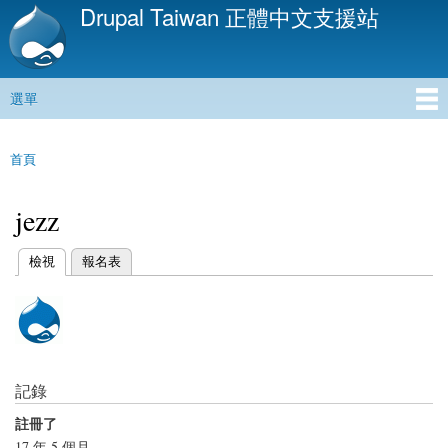
Drupal Taiwan 正體中文支援站
移
至
主
內
選單
容
主選單
首頁
您在這裡
jezz
(作用中頁籤)
檢視
報名表
主要索引標籤
記錄
註冊了
17 年 5 個月