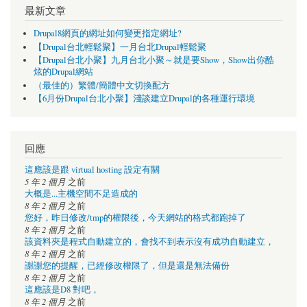
最新文章
Drupal8網頁的網址如何變更指定網址?
【Drupal台北輕鬆聚】一月台北Drupal輕鬆聚
【Drupal台北小聚】九月台北小聚～就是要Show，Show出你酷
炫的Drupal網站
（最佳的）繁體/簡體中文切換配方
【6月份Drupal台北小聚】淺談建立Drupal的各種運行環境
回應
這應該是跟 virtual hosting 設定有關
5 年 2 個月
之前
大概是...主機空間不足造成的
8 年 2 個月
之前
您好，昨日修改/tmp的權限後，今天網站的格式都跑掉了
8 年 2 個月
之前
該資料夾是程式自動建立的，會找不到表示沒有成功自動建立，
8 年 2 個月
之前
謝謝您的提醒，已經修改權限了，但是還是無法備份
8 年 2 個月
之前
這應該是D8 對吧，
8 年 2 個月
之前