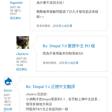
buganini
為什麼不送回主站?
2007-09-
29 (週六)
剛剛被單複數問題搞了許久才發現是語系檔
05:07
錯~.~
固定網址
發表回應前，請先
登入
或
註冊
Re: Drupal 5.0 繁體中文 PO 檔
charlesc
因為不會用版本控制系統XD
2007-09-
30 (周日)
發表回應前，請先
登入
或
註冊
16:48
固定網址
Re: Drupal 5.x 正體中文翻譯
liaozi
charlesc兄您好:
2007-
10-27
小弟剛才把drupal更新到5.3，並手動上傳中文語系，
(週六)
發現有個地方有誤
14:09
問題與TKY兄之前提到的一樣
固定網