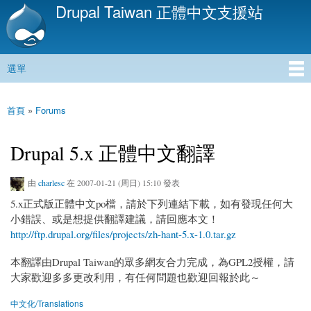
Drupal Taiwan 正體中文支援站
移
至
主
內
選單
容
主選單
首頁
»
Forums
您在這裡
Drupal 5.x 正體中文翻譯
由
charlesc
在 2007-01-21 (周日) 15:10 發表
5.x正式版正體中文po檔，請於下列連結下載，如有發現任何大
小錯誤、或是想提供翻譯建議，請回應本文！
http://ftp.drupal.org/files/projects/zh-hant-5.x-1.0.tar.gz
本翻譯由Drupal Taiwan的眾多網友合力完成，為GPL2授權，請
大家歡迎多多更改利用，有任何問題也歡迎回報於此～
中文化/Translations