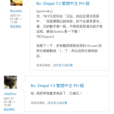
Re: Drupal 5.0 繁體中文 PO 檔
hayama
[quote=tky]
2007-01-
另，TKY注意到在「日誌」的設定選項頁面
22 (週一)
中，「頁面瀏覽記錄保留」的下拉選單選項，
11:08
週、日的數字都一樣。不曉得是那邊出錯才會
固定網址
這樣。麻煩charlesc看一下囉！
TKY[/quote]
我看了一下，所有翻譯裡面有用到 @count 的
部分都被翻成「1」了，所以這部分都有錯
誤。
發表回應前，請先
登入
或
註冊
Re: Drupal 5.0 繁體中文 PO 檔
charlesc
哈...我把單複數弄相反了，已修正！
2007-01-
22 (週一)
發表回應前，請先
登入
或
註冊
12:39
固定網址