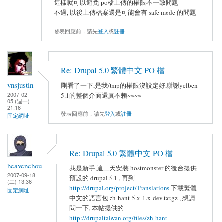
這樣就可以避免 po檔上傳的權限不一致問題
不過, 以後上傳檔案還是可能會有 safe mode 的問題
發表回應前，請先
登入
或
註冊
Re: Drupal 5.0 繁體中文 PO 檔
vnsjustin
剛看了一下,是我/tmp的權限沒設定好,謝謝yelben
2007-02-
5.1的整個介面還真不賴~~~~
05 (週一)
21:16
發表回應前，請先
登入
或
註冊
固定網址
Re: Drupal 5.0 繁體中文 PO 檔
heavenchou
我是新手,這二天安裝 hostmonster 的後台提供
2007-09-18
預設的 drupal 5.1 , 再到
(二) 13:36
http://drupal.org/project/Translations
下載繁體
固定網址
中文的語言包 zh-hant-5.x-1.x-dev.tar.gz , 想請
問一下, 本帖提供的
http://drupaltaiwan.org/files/zh-hant-