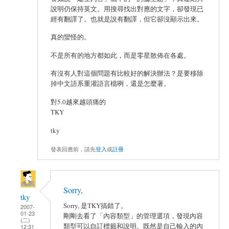
說明仍保持英文。用搜尋找出對應的文字，卻發現已
經有翻譯了。也就是說有翻譯，但它卻沒顯示出來。
真的蠻怪的。
不是所有的地方都如此，而是零星散佈在各處。
有沒有人對這個問題有比較好的解決辦法？是要移除
掉中文語系重灌語言檔咧，還是怎麼著。
對5.0越來越頭痛的
TKY
tky
發表回應前，請先
登入
或
註冊
Sorry,
tky
Sorry, 是TKY搞錯了。
2007-
01-23
剛剛去看了「內容類型」的管理選項，發現內容
(二)
類型可以自訂標籤和說明。既然是自己輸入的內
12:31