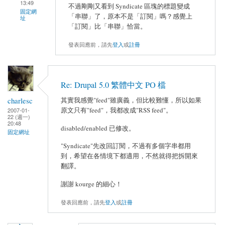
13:49
不過剛剛又看到 Syndicate 區塊的標題變成
固定網
「串聯」了，原本不是「訂閱」嗎？感覺上
址
「訂閱」比「串聯」恰當。
發表回應前，請先
登入
或
註冊
Re: Drupal 5.0 繁體中文 PO 檔
charlesc
其實我感覺"feed"雖廣義，但比較難懂，所以如果
原文只有"feed"，我都改成"RSS feed"。
2007-01-
22 (週一)
20:48
disabled/enabled 已修改。
固定網址
"Syndicate"先改回訂閱，不過有多個字串都用
到，希望在各情境下都適用，不然就得把拆開來
翻譯。
謝謝 kourge 的細心！
發表回應前，請先
登入
或
註冊