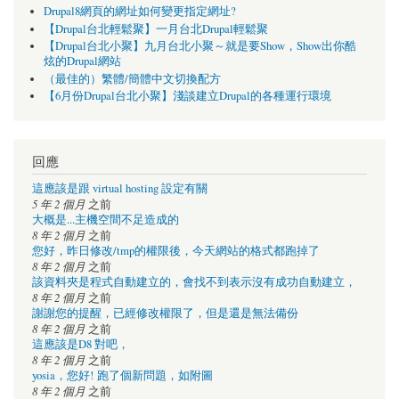
Drupal8網頁的網址如何變更指定網址?
【Drupal台北輕鬆聚】一月台北Drupal輕鬆聚
【Drupal台北小聚】九月台北小聚～就是要Show，Show出你酷
炫的Drupal網站
（最佳的）繁體/簡體中文切換配方
【6月份Drupal台北小聚】淺談建立Drupal的各種運行環境
回應
這應該是跟 virtual hosting 設定有關
5 年 2 個月
之前
大概是...主機空間不足造成的
8 年 2 個月
之前
您好，昨日修改/tmp的權限後，今天網站的格式都跑掉了
8 年 2 個月
之前
該資料夾是程式自動建立的，會找不到表示沒有成功自動建立，
8 年 2 個月
之前
謝謝您的提醒，已經修改權限了，但是還是無法備份
8 年 2 個月
之前
這應該是D8 對吧，
8 年 2 個月
之前
yosia，您好! 跑了個新問題，如附圖
8 年 2 個月
之前