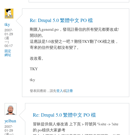
Re: Drupal 5.0 繁體中文 PO 檔
tky
剛匯入general.po，發現註冊信的所有變元都要改成!
2007-
01-29
開頭的。
(週
這應該是5.0改變之一吧？難怪TKY翻了OG檔之後，
一)
00:17
寄來的信件變元都沒有變了。
固定
網址
改改看。
TKY
tky
發表回應前，請先
登入
或
註冊
Re: Drupal 5.0 繁體中文 PO 檔
yelban
冒昧提供個人修改過 上下頁 > 符號與 %site -> !site
2007-
的 po檔供大家參考
01-29
(週一)