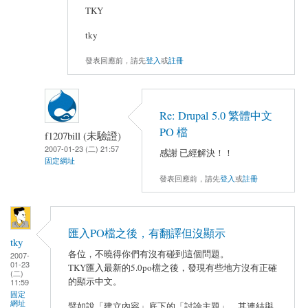
TKY
tky
發表回應前，請先
登入
或
註冊
Re: Drupal 5.0 繁體中文
PO 檔
f1207bill (未驗證)
2007-01-23 (二) 21:57
感謝 已經解決！！
固定網址
發表回應前，請先
登入
或
註冊
匯入PO檔之後，有翻譯但沒顯示
tky
各位，不曉得你們有沒有碰到這個問題。
2007-
01-23
TKY匯入最新的5.0po檔之後，發現有些地方沒有正確
(二)
的顯示中文。
11:59
固定
網址
譬如說「建立內容」底下的「討論主題」，其連結與