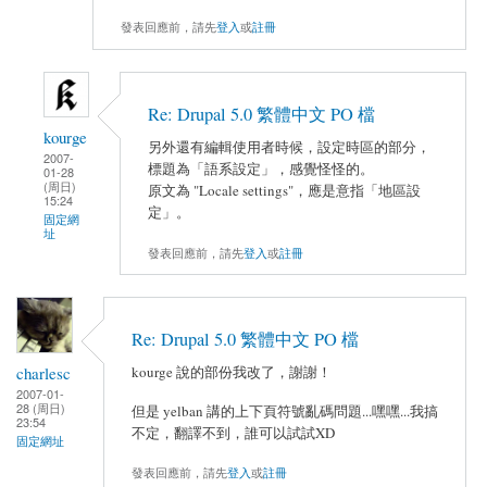
發表回應前，請先
登入
或
註冊
Re: Drupal 5.0 繁體中文 PO 檔
kourge
另外還有編輯使用者時候，設定時區的部分，
2007-
標題為「語系設定」，感覺怪怪的。
01-28
(周日)
原文為 "Locale settings"，應是意指「地區設
15:24
定」。
固定網
址
發表回應前，請先
登入
或
註冊
Re: Drupal 5.0 繁體中文 PO 檔
charlesc
kourge 說的部份我改了，謝謝！
2007-01-
28 (周日)
但是 yelban 講的上下頁符號亂碼問題...嘿嘿...我搞
23:54
不定，翻譯不到，誰可以試試XD
固定網址
發表回應前，請先
登入
或
註冊