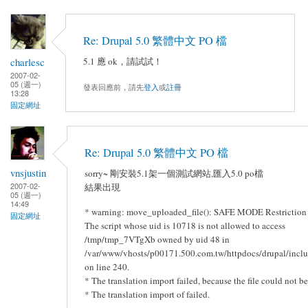
Re: Drupal 5.0 繁體中文 PO 檔
charlesc
5.1 應 ok，請試試！
2007-02-
05 (週一)
發表回應前，請先
登入
或
註冊
13:28
固定網址
Re: Drupal 5.0 繁體中文 PO 檔
vnsjustin
sorry~ 剛安裝5.1架一個測試網站,匯入5.0 po檔
2007-02-
結果出現
05 (週一)
14:49
* warning: move_uploaded_file(): SAFE MODE Restriction i
固定網址
The script whose uid is 10718 is not allowed to access
/tmp/tmp_7VTgXb owned by uid 48 in
/var/www/vhosts/p00171.500.com.tw/httpdocs/drupal/includ
on line 240.
* The translation import failed, because the file could not be
* The translation import of failed.