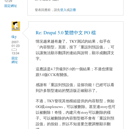
12:29
固定網址
發表回應前，請先
登入
或
註冊
Re: Drupal 5.0 繁體中文 PO 檔
tky
情況越來越有趣了。TKY測試的結果，似乎在
2007-
01-23
「內容類型」頁面，按下「重設到預設值」，可
(二)
以讓無法顯示翻譯的連結與說明，顯示成翻譯文
13:04
固定
字。
網址
這應該是4.7升級到5.0的一個結果；不過也懷疑
跟5.0版CCK有關係。
感謝有「重設到預設值」這個功能！已經可以看
到許多類型連結的雙語版正確顯示了。
不過，TKY發現其他模組提供的內容類型，例如
OG或simplenews，可以被刪除。甚至連story也可
以被刪除！奇怪，內建只有story可以刪除的樣
子。可以被刪除的內容類型都不會有「重設到預
設值」的按鈕，所以不知道要怎麼調整顯示翻