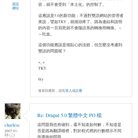
固定
容，就不會受到「本土化」的控制了。
網址
這應該是5.0的新功能；不過對雙語網站的管理者
來說，譬如TKY，就很頭疼了。因為連結和說明
的內容一旦寫死就不會隨語系的轉換而轉換。～
～吐血。
這個功能應該是很貼心的沒錯，但怎麼沒考慮到
雙語的問題呢？
>_<
TKY
tky
發表回應前，請先
登入
或
註冊
Re: Drupal 5.0 繁體中文 PO 檔
charlesc
這問題我也有碰到，還不知道如何解，不知道是
否是因為翻譯檔裡，對於程式裡的行數標示不同
2007-01-
23 (二)
所導致的問題。