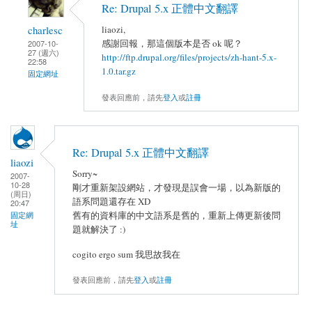
Re: Drupal 5.x 正體中文翻譯
charlesc
liaozi,
感謝回報，那這個版本是否 ok 呢？
2007-10-
27 (週六)
http://ftp.drupal.org/files/projects/zh-hant-5.x-
22:58
1.0.tar.gz
固定網址
發表回應前，請先
登入
或
註冊
Re: Drupal 5.x 正體中文翻譯
liaozi
Sorry~
2007-
10-28
剛才重新架設網站，才發現是誤會一場，以為新版的
(周日)
語系問題還存在 XD
20:47
舊有的資料庫的中文語系是舊的，重新上傳更新後問
固定網
址
題就解決了 :)
cogito ergo sum 我思故我在
發表回應前，請先
登入
或
註冊