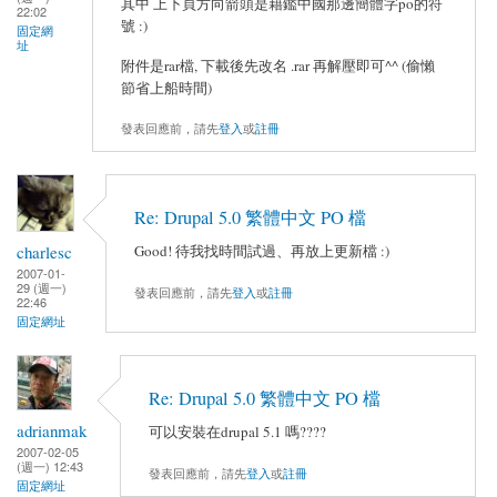
其中 上下頁方向箭頭是藉鑑中國那邊簡體字po的符
22:02
號 :)
固定網
址
附件是rar檔, 下載後先改名 .rar 再解壓即可^^ (偷懶
節省上船時間)
發表回應前，請先
登入
或
註冊
Re: Drupal 5.0 繁體中文 PO 檔
charlesc
Good! 待我找時間試過、再放上更新檔 :)
2007-01-
29 (週一)
發表回應前，請先
登入
或
註冊
22:46
固定網址
Re: Drupal 5.0 繁體中文 PO 檔
adrianmak
可以安裝在drupal 5.1 嗎????
2007-02-05
(週一) 12:43
發表回應前，請先
登入
或
註冊
固定網址