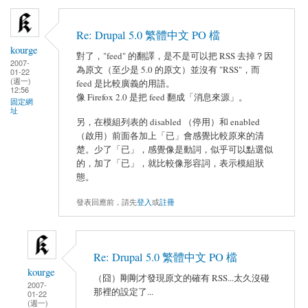
Re: Drupal 5.0 繁體中文 PO 檔
kourge
對了，"feed" 的翻譯，是不是可以把 RSS 去掉？因
2007-
為原文（至少是 5.0 的原文）並沒有 "RSS"，而
01-22
(週一)
feed 是比較廣義的用語。
12:56
像 Firefox 2.0 是把 feed 翻成「消息來源」。
固定網
址
另，在模組列表的 disabled （停用）和 enabled
（啟用）前面各加上「已」會感覺比較原來的清
楚。少了「已」，感覺像是動詞，似乎可以點選似
的，加了「已」，就比較像形容詞，表示模組狀
態。
發表回應前，請先
登入
或
註冊
Re: Drupal 5.0 繁體中文 PO 檔
kourge
（囧）剛剛才發現原文的確有 RSS...太久沒碰
2007-
那裡的設定了...
01-22
(週一)