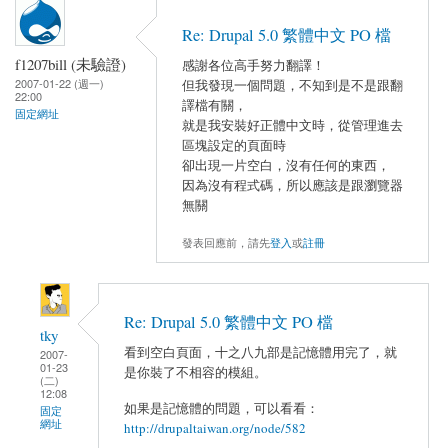
Re: Drupal 5.0 繁體中文 PO 檔
f1207bill (未驗證)
感謝各位高手努力翻譯！
2007-01-22 (週一)
但我發現一個問題，不知到是不是跟翻
22:00
譯檔有關，
固定網址
就是我安裝好正體中文時，從管理進去
區塊設定的頁面時
卻出現一片空白，沒有任何的東西，
因為沒有程式碼，所以應該是跟瀏覽器
無關
發表回應前，請先
登入
或
註冊
Re: Drupal 5.0 繁體中文 PO 檔
tky
看到空白頁面，十之八九部是記憶體用完了，就
2007-
01-23
是你裝了不相容的模組。
(二)
12:08
如果是記憶體的問題，可以看看：
固定
網址
http://drupaltaiwan.org/node/582