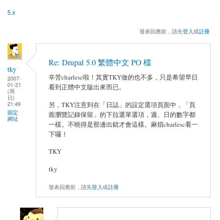
5.x
發表回應前，請先
登入
或
註冊
Re: Drupal 5.0 繁體中文 PO 檔
tky
辛苦charlesc啦！其實TKY做的也不多，只是希望早日
2007-
01-21
看到正體中文版出來而已。
(周
日)
21:49
另，TKY注意到在「日誌」的設定選項頁面中，「頁
固定
面瀏覽記錄保留」的下拉選單選項，週、日的數字都
網址
一樣。不曉得是那邊出錯才會這樣。麻煩charlesc看一
下囉！
TKY
tky
發表回應前，請先
登入
或
註冊