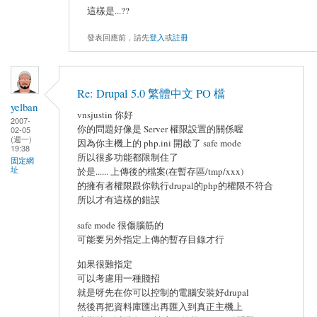
這樣是...??
發表回應前，請先
登入
或
註冊
Re: Drupal 5.0 繁體中文 PO 檔
yelban
vnsjustin 你好
2007-
你的問題好像是 Server 權限設置的關係喔
02-05
(週一)
因為你主機上的 php.ini 開啟了 safe mode
19:38
所以很多功能都限制住了
固定網
址
於是...... 上傳後的檔案(在暫存區/tmp/xxx)
的擁有者權限跟你執行drupal的php的權限不符合
所以才有這樣的錯誤
safe mode 很傷腦筋的
可能要另外指定上傳的暫存目錄才行
如果很難指定
可以考慮用一種賤招
就是呀先在你可以控制的電腦安裝好drupal
然後再把資料庫匯出再匯入到真正主機上