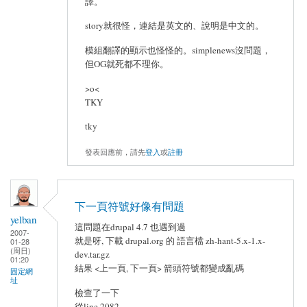
譯。
story就很怪，連結是英文的、說明是中文的。
模組翻譯的顯示也怪怪的。simplenews沒問題，
但OG就死都不理你。
>o<
TKY
tky
發表回應前，請先
登入
或
註冊
下一頁符號好像有問題
yelban
這問題在drupal 4.7 也遇到過
2007-
就是呀, 下載 drupal.org 的 語言檔 zh-hant-5.x-1.x-
01-28
(周日)
dev.tar.gz
01:20
結果 <上一頁, 下一頁> 箭頭符號都變成亂碼
固定網
址
檢查了一下
從line 2082