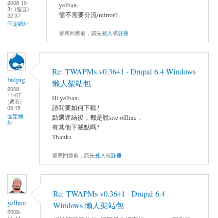
2008-10-
yelban,
31 (週五)
需不需要分流/mirror?
22:37
固定網址
發表回應前，請先
登入
或
註冊
Re: TWAPMs v0.3641 - Drupal 6.4 Windows
batpig
懶人架站包
2008-
11-07
Hi yelban,
(週五)
請問要如何下載?
09:15
固定網
點選連結後，都是說site offline，
址
有其他下載點嗎?
Thanks
發表回應前，請先
登入
或
註冊
Re: TWAPMs v0.3641 - Drupal 6.4
yelban
Windows 懶人架站包
2008-