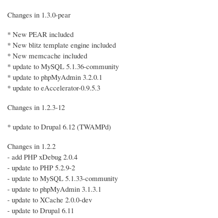
Changes in 1.3.0-pear
* New PEAR included
* New blitz template engine included
* New memcache included
* update to MySQL 5.1.36-community
* update to phpMyAdmin 3.2.0.1
* update to eAccelerator-0.9.5.3
Changes in 1.2.3-12
* update to Drupal 6.12 (TWAMPd)
Changes in 1.2.2
- add PHP xDebug 2.0.4
- update to PHP 5.2.9-2
- update to MySQL 5.1.33-community
- update to phpMyAdmin 3.1.3.1
- update to XCache 2.0.0-dev
- update to Drupal 6.11