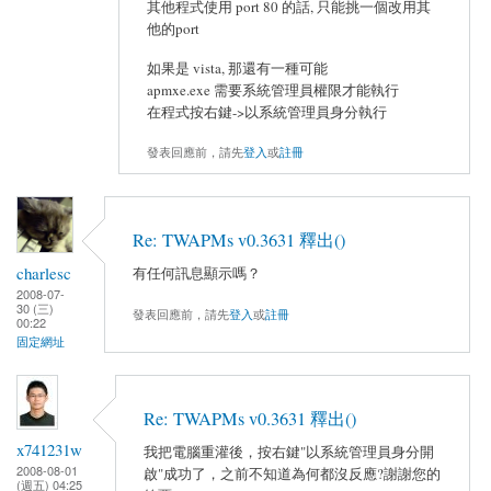
其他程式使用 port 80 的話, 只能挑一個改用其
他的port
如果是 vista, 那還有一種可能
apmxe.exe 需要系統管理員權限才能執行
在程式按右鍵->以系統管理員身分執行
發表回應前，請先
登入
或
註冊
Re: TWAPMs v0.3631 釋出()
charlesc
有任何訊息顯示嗎？
2008-07-
30 (三)
發表回應前，請先
登入
或
註冊
00:22
固定網址
Re: TWAPMs v0.3631 釋出()
x741231w
我把電腦重灌後，按右鍵"以系統管理員身分開
2008-08-01
啟"成功了，之前不知道為何都沒反應?謝謝您的
(週五) 04:25