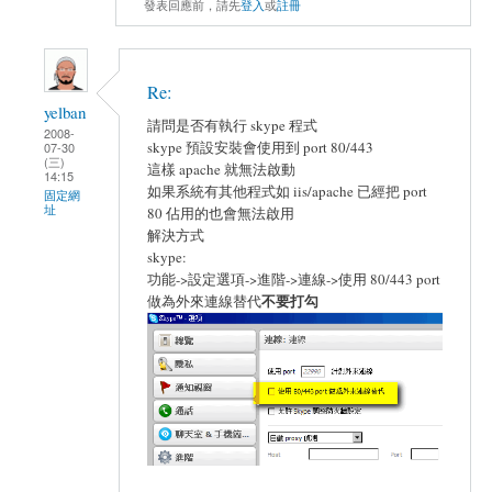
發表回應前，請先
登入
或
註冊
Re:
yelban
請問是否有執行 skype 程式
2008-
skype 預設安裝會使用到 port 80/443
07-30
(三)
這樣 apache 就無法啟動
14:15
如果系統有其他程式如 iis/apache 已經把 port
固定網
址
80 佔用的也會無法啟用
解決方式
skype:
功能->設定選項->進階->連線->使用 80/443 port
不要打勾
做為外來連線替代