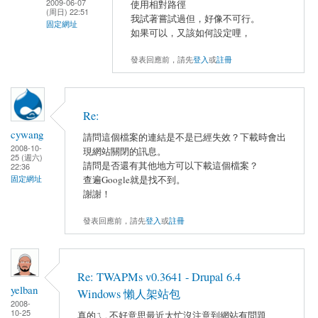
2009-06-07
使用相對路徑
(周日) 22:51
我試著嘗試過但，好像不可行。
固定網址
如果可以，又該如何設定哩，
發表回應前，請先
登入
或
註冊
Re:
cywang
請問這個檔案的連結是不是已經失效？下載時會出
2008-10-
現網站關閉的訊息。
25 (週六)
請問是否還有其他地方可以下載這個檔案？
22:36
查遍Google就是找不到。
固定網址
謝謝！
發表回應前，請先
登入
或
註冊
Re: TWAPMs v0.3641 - Drupal 6.4
yelban
Windows 懶人架站包
2008-
10-25
真的ㄟ, 不好意思最近太忙沒注意到網站有問題