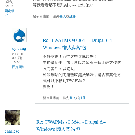
(週六)
等我看看是不是到期ㄌ~~拍水拍水!
23:19
固定網
址
發表回應前，請先
登入
或
註冊
Re: TWAPMs v0.3641 - Drupal 6.4
Windows 懶人架站包
cywang
2008-10-
不好意思！百忙之中還麻煩您！
30 (四)
18:32
由於是新手上路，所以希望有一個比較方便的
固定網址
入門套件可以協助。
如果網站的問題暫時無法解決，是否有其他方
式可以下載到TWAPMs？
謝謝！
發表回應前，請先
登入
或
註冊
Re: TWAPMs v0.3641 - Drupal 6.4
Windows 懶人架站包
charlesc