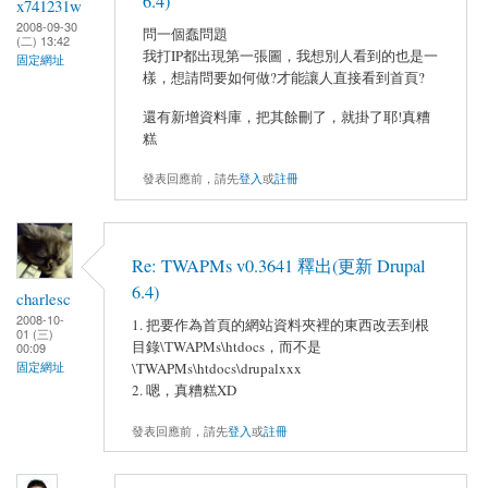
6.4)
x741231w
2008-09-30
問一個蠢問題
(二) 13:42
我打IP都出現第一張圖，我想別人看到的也是一
固定網址
樣，想請問要如何做?才能讓人直接看到首頁?
還有新增資料庫，把其餘刪了，就掛了耶!真糟
糕
發表回應前，請先
登入
或
註冊
Re: TWAPMs v0.3641 釋出(更新 Drupal
6.4)
charlesc
2008-10-
1. 把要作為首頁的網站資料夾裡的東西改丟到根
01 (三)
目錄\TWAPMs\htdocs，而不是
00:09
\TWAPMs\htdocs\drupalxxx
固定網址
2. 嗯，真糟糕XD
發表回應前，請先
登入
或
註冊