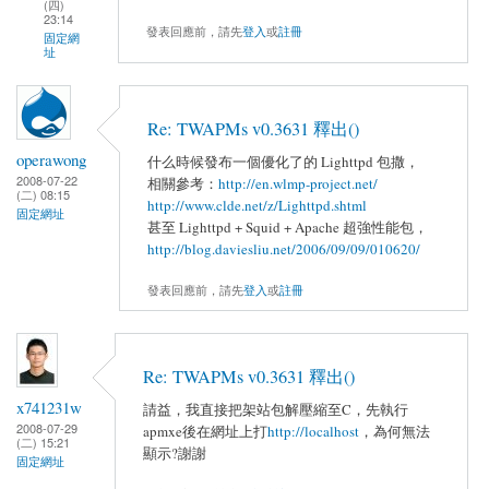
(四)
23:14
發表回應前，請先
登入
或
註冊
固定網
址
Re: TWAPMs v0.3631 釋出()
operawong
什么時候發布一個優化了的 Lighttpd 包撒，
2008-07-22
相關參考：
http://en.wlmp-project.net/
(二) 08:15
http://www.clde.net/z/Lighttpd.shtml
固定網址
甚至 Lighttpd + Squid + Apache 超強性能包，
http://blog.daviesliu.net/2006/09/09/010620/
發表回應前，請先
登入
或
註冊
Re: TWAPMs v0.3631 釋出()
x741231w
請益，我直接把架站包解壓縮至C，先執行
2008-07-29
apmxe後在網址上打
http://localhost
，為何無法
(二) 15:21
顯示?謝謝
固定網址