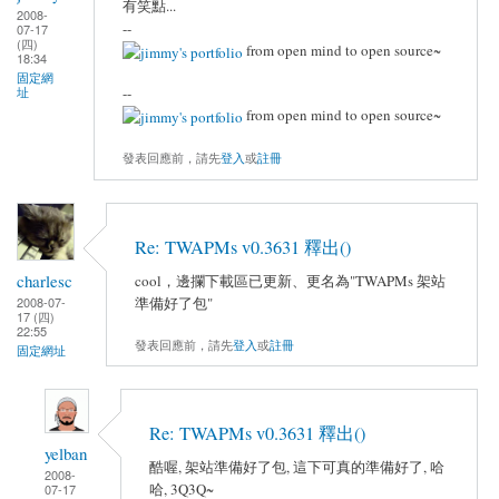
有笑點...
2008-
--
07-17
(四)
from open mind to open source~
18:34
固定網
--
址
from open mind to open source~
發表回應前，請先
登入
或
註冊
Re: TWAPMs v0.3631 釋出()
charlesc
cool，邊攔下載區已更新、更名為"TWAPMs 架站
準備好了包"
2008-07-
17 (四)
22:55
發表回應前，請先
登入
或
註冊
固定網址
Re: TWAPMs v0.3631 釋出()
yelban
酷喔, 架站準備好了包, 這下可真的準備好了, 哈
2008-
哈, 3Q3Q~
07-17