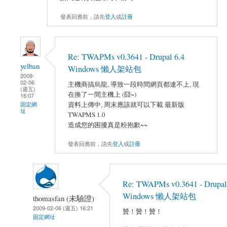
發表回應前，請先
登入
或
註冊
Re: TWAPMs v0.3641 - Drupal 6.4
yelban
Windows 懶人架站包
2009-
02-06
主機商搞烏龍, 導致一段時間網頁都連不上, 現
(週五)
在換了一間主機上 (囧~)
16:07
資料上傳中, 周末應該就可以下載 最新版
固定網
址
TWAPMS 1.0
造成您的困擾真是粉抱歉~~
發表回應前，請先
登入
或
註冊
Re: TWAPMs v0.3641 - Drupal
Windows 懶人架站包
thomasfan (未驗證)
2009-02-06 (週五) 16:21
贊！贊！贊！
固定網址