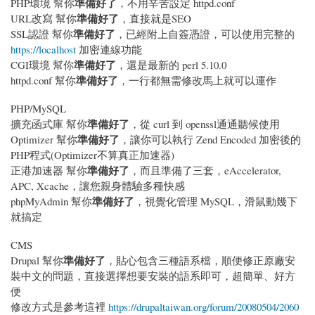
準備好了
PHP環境 幫你
，不用辛苦設定 httpd.conf
準備好了
URL改寫 幫你
，直接就是SEO
準備好了
SSL認證 幫你
，已經附上自簽憑證，可以使用完整的
https://localhost
加密連線功能
準備好了
CGI環境 幫你
，還是最新的 perl 5.10.0
準備好了
httpd.conf 幫你
，一行都無需修改馬上就可以運作
PHP/MySQL
準備好了
擴充函式庫 幫你
，從 curl 到 openssl通通聽候使用
準備好了
Optimizer 幫你
，讓你可以執行 Zend Encoded 加密後的
PHP程式(Optimizer不算真正加速器)
準備好了
正港加速器 幫你
，而且準備了三套，eAccelerator,
APC, Xcache，讓您親身體驗多種快感
準備好了
phpMyAdmin 幫你
，視覺化管理 MySQL，滑鼠動幾下
就搞定
CMS
準備好了
Drupal 幫你
，貼心包含三種語系檔，順便修正原廠安
裝中文的問題，直接選擇想要安裝的語系即可，超簡單、好方
便
修改方式是參考這裡
https://drupaltaiwan.org/forum/20080504/2060