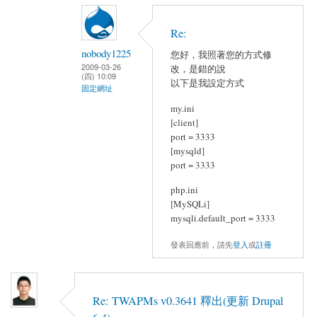
Re:
nobody1225
您好，我照著您的方式修
2009-03-26
改，是錯的說
(四) 10:09
以下是我設定方式
固定網址
my.ini
[client]
port = 3333
[mysqld]
port = 3333
php.ini
[MySQLi]
mysqli.default_port = 3333
發表回應前，請先
登入
或
註冊
Re: TWAPMs v0.3641 釋出(更新 Drupal