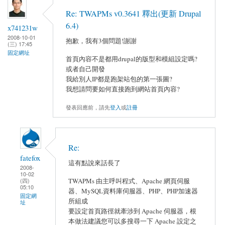
Re: TWAPMs v0.3641 釋出(更新 Drupal
6.4)
x741231w
2008-10-01
抱歉，我有3個問題!謝謝
(三) 17:45
固定網址
首頁內容不是都用drupal的版型和模組設定嗎?
或者自己開發
我給別人IP都是跑架站包的第一張圖?
我想請問要如何直接跑到網站首頁內容?
發表回應前，請先
登入
或
註冊
Re:
fatefox
這有點說來話長了
2008-
10-02
TWAPMs 由主呼叫程式、Apache 網頁伺服
(四)
05:10
器、MySQL資料庫伺服器、PHP、PHP加速器
固定網
所組成
址
要設定首頁路徑就牽涉到 Apache 伺服器，根
本做法建議您可以多搜尋一下 Apache 設定之