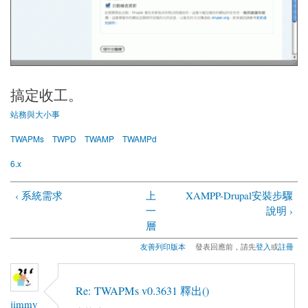
搞定收工。
站務與大小事
TWAPMs
TWPD
TWAMP
TWAMPd
6.x
‹ 系統需求
上
XAMPP-Drupal安裝步驟
一
說明 ›
層
友善列印版本
發表回應前，請先
登入
或
註冊
Re: TWAPMs v0.3631 釋出()
jimmy