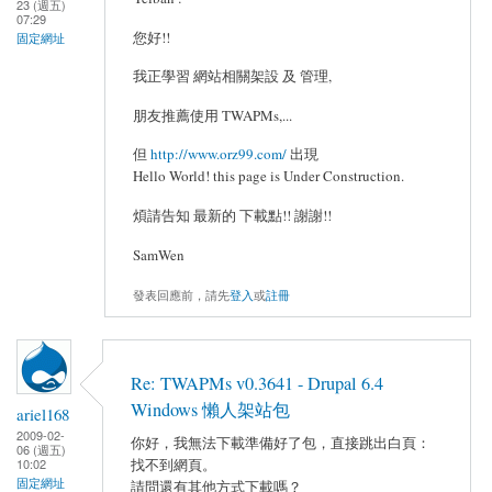
23 (週五)
07:29
您好!!
固定網址
我正學習 網站相關架設 及 管理,
朋友推薦使用 TWAPMs,...
但
http://www.orz99.com/
出現
Hello World! this page is Under Construction.
煩請告知 最新的 下載點!! 謝謝!!
SamWen
發表回應前，請先
登入
或
註冊
Re: TWAPMs v0.3641 - Drupal 6.4
Windows 懶人架站包
ariel168
2009-02-
你好，我無法下載準備好了包，直接跳出白頁：
06 (週五)
找不到網頁。
10:02
固定網址
請問還有其他方式下載嗎？