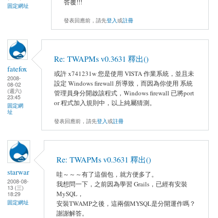
答覆!!!
固定網址
發表回應前，請先
登入
或
註冊
Re: TWAPMs v0.3631 釋出()
fatefox
或許 x741231w 您是使用 VISTA 作業系統，並且未
2008-
設定 Windows firewall 所導致，而因為你使用 系統
08-02
(週六)
管理員身分開啟該程式，Windows firewall 已將port
23:45
or 程式加入規則中，以上純屬猜測。
固定網
址
發表回應前，請先
登入
或
註冊
Re: TWAPMs v0.3631 釋出()
starwar
哇～～～有了這個包，就方便多了。
2008-08-
我想問一下，之前因為學習 Grails，已經有安裝
13 (三)
MySQL，
18:29
固定網址
安裝TWAMP之後，這兩個MYSQL是分開運作嗎？
謝謝解答。