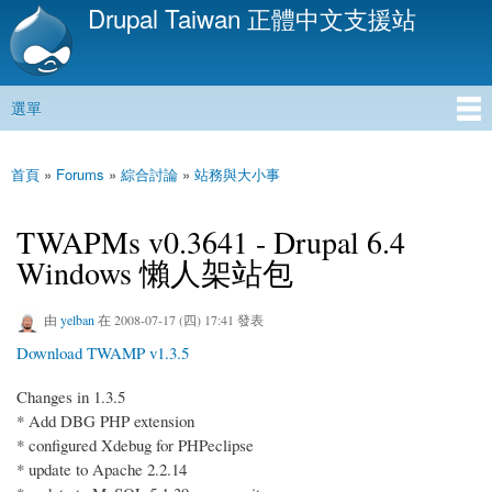
Drupal Taiwan 正體中文支援站
移
至
主
內
選單
容
主選單
首頁
»
Forums
»
綜合討論
»
站務與大小事
您在這裡
TWAPMs v0.3641 - Drupal 6.4
Windows 懶人架站包
由
yelban
在 2008-07-17 (四) 17:41 發表
Download TWAMP v1.3.5
Changes in 1.3.5
* Add DBG PHP extension
* configured Xdebug for PHPeclipse
* update to Apache 2.2.14