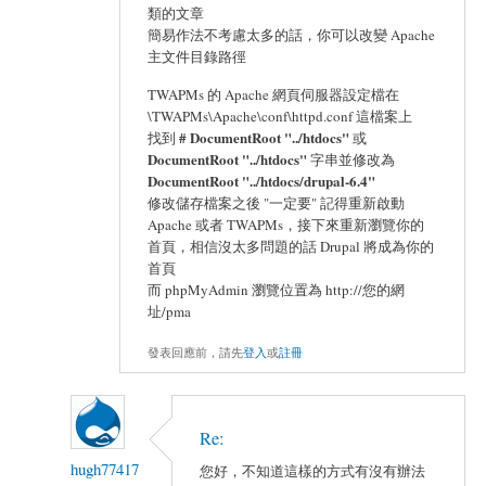
類的文章
簡易作法不考慮太多的話，你可以改變 Apache
主文件目錄路徑
TWAPMs 的 Apache 網頁伺服器設定檔在
\TWAPMs\Apache\conf\httpd.conf 這檔案上
# DocumentRoot "../htdocs"
找到
或
DocumentRoot "../htdocs"
字串並修改為
DocumentRoot "../htdocs/drupal-6.4"
修改儲存檔案之後 "一定要" 記得重新啟動
Apache 或者 TWAPMs，接下來重新瀏覽你的
首頁，相信沒太多問題的話 Drupal 將成為你的
首頁
而 phpMyAdmin 瀏覽位置為 http://您的網
址/pma
發表回應前，請先
登入
或
註冊
Re:
hugh77417
您好，不知道這樣的方式有沒有辦法