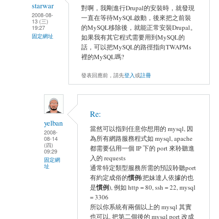
starwar
對啊，我剛進行Drupal的安裝時，就發現
2008-08-
一直在等待MySQL啟動，後來把之前裝
13 (三)
的MySQL移除後，就能正常安裝Drupal。
19:27
固定網址
如果我有其它程式需要用到MySQL的
話，可以把MySQL的路徑指向TWAPMs
裡的MySQL嗎?
發表回應前，請先
登入
或
註冊
Re:
yelban
當然可以指到任意你想用的 mysql, 因
2008-
為所有網路服務程式如 mysql, apache
08-14
(四)
都需要佔用一個 IP 下的 port 來聆聽進
09:29
入的 requests
固定網
址
通常特定類型服務所需的預設聆聽port
慣例
有約定成俗的
(把妹達人依據的也
慣例
是
), 例如 http = 80, ssh = 22, mysql
= 3306
所以你系統有兩個以上的 mysql 其實
也可以, 把第二個後的 mysql port 改成