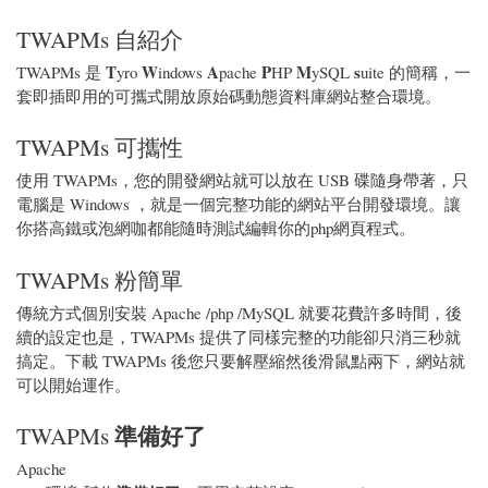
TWAPMs 自紹介
T
W
A
P
M
s
TWAPMs 是
yro
indows
pache
HP
ySQL
uite 的簡稱，一
套即插即用的可攜式開放原始碼動態資料庫網站整合環境。
TWAPMs 可攜性
使用 TWAPMs，您的開發網站就可以放在 USB 碟隨身帶著，只
電腦是 Windows ，就是一個完整功能的網站平台開發環境。讓
你搭高鐵或泡網咖都能隨時測試編輯你的php網頁程式。
TWAPMs 粉簡單
傳統方式個別安裝 Apache /php /MySQL 就要花費許多時間，後
續的設定也是，TWAPMs 提供了同樣完整的功能卻只消三秒就
搞定。下載 TWAPMs 後您只要解壓縮然後滑鼠點兩下，網站就
可以開始運作。
準備好了
TWAPMs
Apache