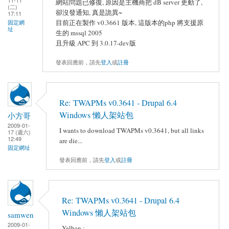
11-11
網站問題已修復, 原因是主機商把 dB server 更動了,
(二)
卻沒發通知, 真是詭異~
17:11
目前正在製作 v0.3661 版本, 這版本的php 將支援原
固定網
址
生的 mssql 2005
且升級 APC 到 3.0.17-dev版
發表回應前，請先
登入
或
註冊
Re: TWAPMs v0.3641 - Drupal 6.4
Windows 懶人架站包
小方哥
2009-01-
I wants to download TWAPMs v0.3641, but all links
17 (週六)
12:49
are die...
固定網址
發表回應前，請先
登入
或
註冊
Re: TWAPMs v0.3641 - Drupal 6.4
Windows 懶人架站包
samwen
2009-01-
Yelban :