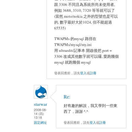
跟 3306 不同且為系統所尚未使用者,
例如 3688, 3310, 7320 等等就可以了
(當然 moto/nokia 之外的型號也是可以
的, 數字最好大於1024, 但不能超過
65535)
TWAPMs 的mysql 路徑在
TWAPMs/mysql/my.ini
用 ultraedit/記事本 開啟後把 port =
3306 改成其他數字就可以囉, 愛跑幾個
mysql 就跑幾個 mysql
發表回應前，請先
登入
或
註冊
Re:
starwar
好有趣的解說，我又學到一些東
2008-08-
西了，謝謝 ^.^
14 (四)
13:18
發表回應前，請先
登入
或
註冊
固定網址