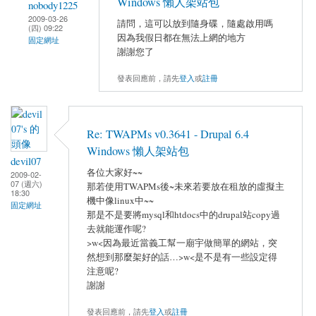
Windows 懶人架站包
nobody1225
2009-03-26
請問，這可以放到隨身碟，隨處啟用嗎
(四) 09:22
因為我假日都在無法上網的地方
固定網址
謝謝您了
發表回應前，請先
登入
或
註冊
Re: TWAPMs v0.3641 - Drupal 6.4
Windows 懶人架站包
devil07
各位大家好~~
2009-02-
07 (週六)
那若使用TWAPMs後~未來若要放在租放的虛擬主
18:30
機中像linux中~~
固定網址
那是不是要將mysql和htdocs中的drupal站copy過
去就能運作呢?
>w<因為最近當義工幫一廟宇做簡單的網站，突
然想到那麼架好的話…>w<是不是有一些設定得
注意呢?
謝謝
發表回應前，請先
登入
或
註冊