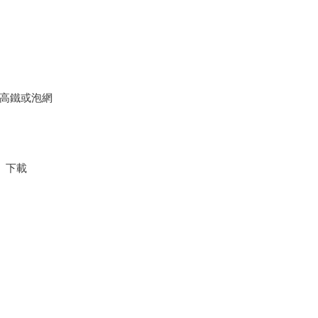
搭高鐵或泡網
定。下載