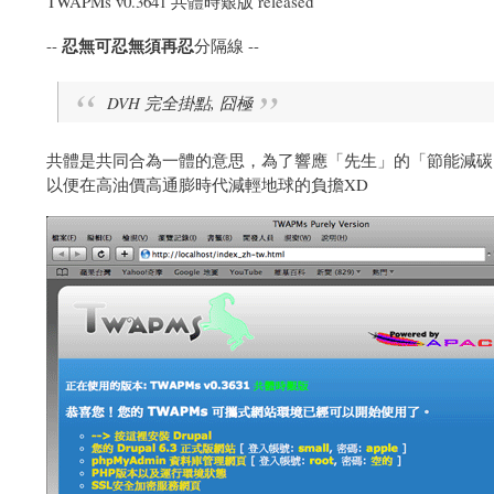
TWAPMs v0.3641 共體時艱版 released
忍無可忍無須再忍
--
分隔線 --
DVH 完全掛點, 囧極
共體是共同合為一體的意思，為了響應「先生」的「節能減碳」呼籲
以便在高油價高通膨時代減輕地球的負擔XD