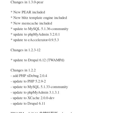
Changes in 1.3.0-pear
* New PEAR included
* New blitz template engine included
* New memcache included
* update to MySQL 5.1.36-community
* update to phpMyAdmin 3.2.0.1
* update to eAccelerator-0.9.5.3
Changes in 1.2.3-12
* update to Drupal 6.12 (TWAMPd)
Changes in 1.2.2
- add PHP xDebug 2.0.4
- update to PHP 5.2.9-2
- update to MySQL 5.1.33-community
- update to phpMyAdmin 3.1.3.1
- update to XCache 2.0.0-dev
- update to Drupal 6.11