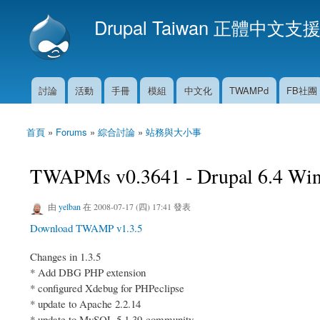
Drupal Taiwan 正體中文支
討論
活動
手冊
模組
中文化
TWAMPd
FB社團
主選單
首頁
»
Forums
»
綜合討論
»
站務與大小事
您在這裡
TWAPMs v0.3641 - Drupal 6.4
由
yelban
在 2008-07-17 (四) 17:41 發表
Download TWAMP v1.3.5
Changes in 1.3.5
* Add DBG PHP extension
* configured Xdebug for PHPeclipse
* update to Apache 2.2.14
* update to MySQL 5.1.39-community