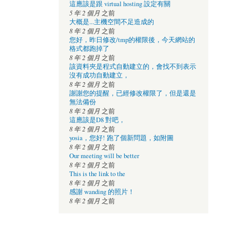
這應該是跟 virtual hosting 設定有關
5 年 2 個月
之前
大概是...主機空間不足造成的
8 年 2 個月
之前
您好，昨日修改/tmp的權限後，今天網站的
格式都跑掉了
8 年 2 個月
之前
該資料夾是程式自動建立的，會找不到表示
沒有成功自動建立，
8 年 2 個月
之前
謝謝您的提醒，已經修改權限了，但是還是
無法備份
8 年 2 個月
之前
這應該是D8 對吧，
8 年 2 個月
之前
yosia，您好! 跑了個新問題，如附圖
8 年 2 個月
之前
Our meeting will be better
8 年 2 個月
之前
This is the link to the
8 年 2 個月
之前
感謝 wanding 的照片！
8 年 2 個月
之前