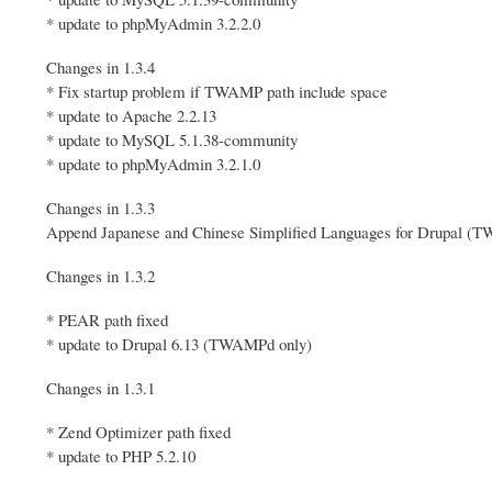
* update to phpMyAdmin 3.2.2.0
Changes in 1.3.4
* Fix startup problem if TWAMP path include space
* update to Apache 2.2.13
* update to MySQL 5.1.38-community
* update to phpMyAdmin 3.2.1.0
Changes in 1.3.3
Append Japanese and Chinese Simplified Languages for Drupal (
Changes in 1.3.2
* PEAR path fixed
* update to Drupal 6.13 (TWAMPd only)
Changes in 1.3.1
* Zend Optimizer path fixed
* update to PHP 5.2.10