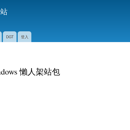
移
援站
至
主
內
容
DGT
登入
 Windows 懶人架站包