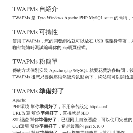
TWAPMs 自紹介
T
W
A
P
M
s
TWAPMs 是
yro
indows
pache
HP
ySQL
uite 的
TWAPMs 可攜性
使用 TWAPMs，您的開發網站就可以放在 USB 碟隨身帶著
咖都能隨時測試編輯你的php網頁程式。
TWAPMs 粉簡單
傳統方式個別安裝 Apache /php /MySQL 就要花費許
TWAPMs 後您只要解壓縮然後滑鼠點兩下，網站就可以開始
準備好了
TWAPMs
Apache
準備好了
PHP環境 幫你
，不用辛苦設定 httpd.conf
準備好了
URL改寫 幫你
，直接就是SEO
準備好了
SSL認證 幫你
，已經附上自簽憑證，可以使用完整
準備好了
CGI環境 幫你
，還是最新的 perl 5.10.0
準備好了
httpd.conf 幫你
，一行都無需修改馬上就可以運作