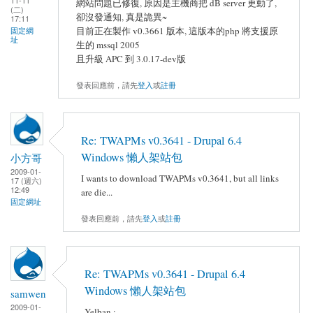
11-11
網站問題已修復, 原因是主機商把 dB server 更動了,
(二)
卻沒發通知, 真是詭異~
17:11
目前正在製作 v0.3661 版本, 這版本的php 將支援原
固定網
址
生的 mssql 2005
且升級 APC 到 3.0.17-dev版
發表回應前，請先
登入
或
註冊
Re: TWAPMs v0.3641 - Drupal 6.4
Windows 懶人架站包
小方哥
2009-01-
I wants to download TWAPMs v0.3641, but all links
17 (週六)
12:49
are die...
固定網址
發表回應前，請先
登入
或
註冊
Re: TWAPMs v0.3641 - Drupal 6.4
Windows 懶人架站包
samwen
2009-01-
Yelban :