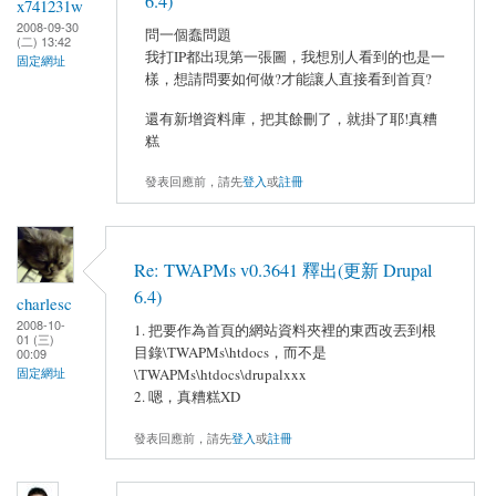
6.4)
x741231w
2008-09-30
問一個蠢問題
(二) 13:42
我打IP都出現第一張圖，我想別人看到的也是一
固定網址
樣，想請問要如何做?才能讓人直接看到首頁?
還有新增資料庫，把其餘刪了，就掛了耶!真糟
糕
發表回應前，請先
登入
或
註冊
Re: TWAPMs v0.3641 釋出(更新 Drupal
6.4)
charlesc
2008-10-
1. 把要作為首頁的網站資料夾裡的東西改丟到根
01 (三)
目錄\TWAPMs\htdocs，而不是
00:09
\TWAPMs\htdocs\drupalxxx
固定網址
2. 嗯，真糟糕XD
發表回應前，請先
登入
或
註冊