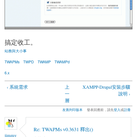
搞定收工。
站務與大小事
TWAPMs
TWPD
TWAMP
TWAMPd
6.x
‹ 系統需求
上
XAMPP-Drupal安裝步驟
一
說明 ›
層
友善列印版本
發表回應前，請先
登入
或
註冊
Re: TWAPMs v0.3631 釋出()
jimmy