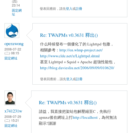
(四)
23:14
發表回應前，請先
登入
或
註冊
固定網
址
Re: TWAPMs v0.3631 釋出()
operawong
什么時候發布一個優化了的 Lighttpd 包撒，
2008-07-22
相關參考：
http://en.wlmp-project.net/
(二) 08:15
http://www.clde.net/z/Lighttpd.shtml
固定網址
甚至 Lighttpd + Squid + Apache 超強性能包，
http://blog.daviesliu.net/2006/09/09/010620/
發表回應前，請先
登入
或
註冊
Re: TWAPMs v0.3631 釋出()
x741231w
請益，我直接把架站包解壓縮至C，先執行
2008-07-29
apmxe後在網址上打
http://localhost
，為何無法
(二) 15:21
顯示?謝謝
固定網址