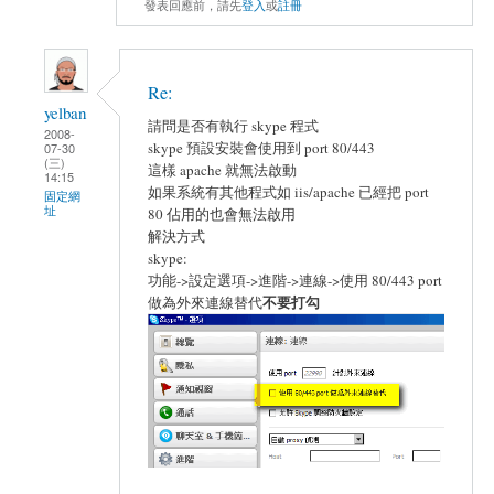
發表回應前，請先
登入
或
註冊
Re:
yelban
請問是否有執行 skype 程式
2008-
skype 預設安裝會使用到 port 80/443
07-30
(三)
這樣 apache 就無法啟動
14:15
如果系統有其他程式如 iis/apache 已經把 port
固定網
址
80 佔用的也會無法啟用
解決方式
skype:
功能->設定選項->進階->連線->使用 80/443 port
不要打勾
做為外來連線替代