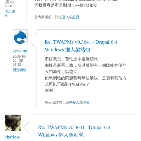
(週六)
等我看看是不是到期ㄌ~~拍水拍水!
23:19
固定網
址
發表回應前，請先
登入
或
註冊
Re: TWAPMs v0.3641 - Drupal 6.4
Windows 懶人架站包
cywang
2008-10-
不好意思！百忙之中還麻煩您！
30 (四)
18:32
由於是新手上路，所以希望有一個比較方便的
固定網址
入門套件可以協助。
如果網站的問題暫時無法解決，是否有其他方
式可以下載到TWAPMs？
謝謝！
發表回應前，請先
登入
或
註冊
Re: TWAPMs v0.3641 - Drupal 6.4
Windows 懶人架站包
charlesc