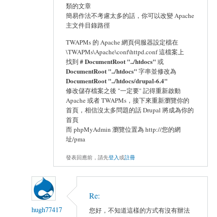
類的文章
簡易作法不考慮太多的話，你可以改變 Apache
主文件目錄路徑
TWAPMs 的 Apache 網頁伺服器設定檔在
\TWAPMs\Apache\conf\httpd.conf 這檔案上
# DocumentRoot "../htdocs"
找到
或
DocumentRoot "../htdocs"
字串並修改為
DocumentRoot "../htdocs/drupal-6.4"
修改儲存檔案之後 "一定要" 記得重新啟動
Apache 或者 TWAPMs，接下來重新瀏覽你的
首頁，相信沒太多問題的話 Drupal 將成為你的
首頁
而 phpMyAdmin 瀏覽位置為 http://您的網
址/pma
發表回應前，請先
登入
或
註冊
Re:
hugh77417
您好，不知道這樣的方式有沒有辦法