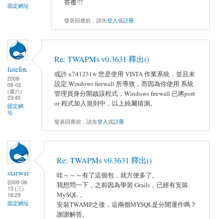
答覆!!!
固定網址
發表回應前，請先
登入
或
註冊
Re: TWAPMs v0.3631 釋出()
fatefox
或許 x741231w 您是使用 VISTA 作業系統，並且未
2008-
設定 Windows firewall 所導致，而因為你使用 系統
08-02
(週六)
管理員身分開啟該程式，Windows firewall 已將port
23:45
or 程式加入規則中，以上純屬猜測。
固定網
址
發表回應前，請先
登入
或
註冊
Re: TWAPMs v0.3631 釋出()
starwar
哇～～～有了這個包，就方便多了。
2008-08-
我想問一下，之前因為學習 Grails，已經有安裝
13 (三)
MySQL，
18:29
固定網址
安裝TWAMP之後，這兩個MYSQL是分開運作嗎？
謝謝解答。