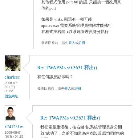
其他程式使用 port 80 的話, 只能挑一個改用其
他的port
如果是 vista, 那還有一種可能
apmxe.exe 需要系統管理員權限才能執行
在程式按右鍵->以系統管理員身分執行
發表回應前，請先
登入
或
註冊
Re: TWAPMs v0.3631 釋出()
charlesc
有任何訊息顯示嗎？
2008-07-
30 (三)
發表回應前，請先
登入
或
註冊
00:22
固定網址
Re: TWAPMs v0.3631 釋出()
x741231w
我把電腦重灌後，按右鍵"以系統管理員身分開
2008-08-01
啟"成功了，之前不知道為何都沒反應?謝謝您的
(週五) 04:25