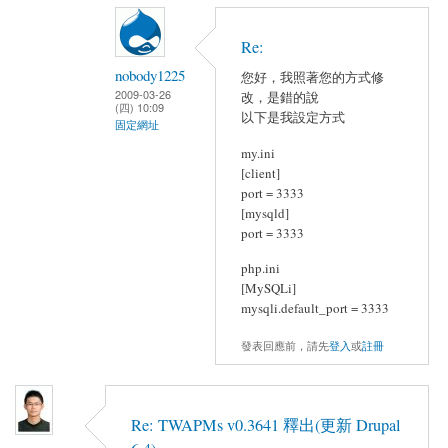
Re:
nobody1225
您好，我照著您的方式修
2009-03-26
改，是錯的說
(四) 10:09
以下是我設定方式
固定網址
my.ini
[client]
port = 3333
[mysqld]
port = 3333
php.ini
[MySQLi]
mysqli.default_port = 3333
發表回應前，請先
登入
或
註冊
Re: TWAPMs v0.3641 釋出(更新 Drupal