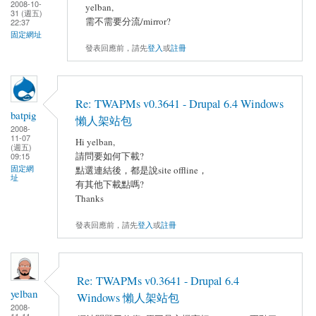
2008-10-
yelban,
31 (週五)
需不需要分流/mirror?
22:37
固定網址
發表回應前，請先
登入
或
註冊
Re: TWAPMs v0.3641 - Drupal 6.4 Windows
batpig
懶人架站包
2008-
11-07
Hi yelban,
(週五)
請問要如何下載?
09:15
固定網
點選連結後，都是說site offline，
址
有其他下載點嗎?
Thanks
發表回應前，請先
登入
或
註冊
Re: TWAPMs v0.3641 - Drupal 6.4
yelban
Windows 懶人架站包
2008-