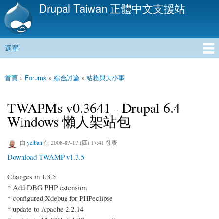
Drupal Taiwan 正體中文支援站
移
至
主
內
選單
容
主選單
首頁
»
Forums
»
綜合討論
»
站務與大小事
您在這裡
TWAPMs v0.3641 - Drupal 6.4
Windows 懶人架站包
由
yelban
在 2008-07-17 (四) 17:41 發表
Download TWAMP v1.3.5
Changes in 1.3.5
* Add DBG PHP extension
* configured Xdebug for PHPeclipse
* update to Apache 2.2.14