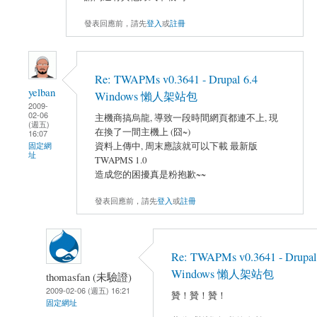
發表回應前，請先
登入
或
註冊
Re: TWAPMs v0.3641 - Drupal 6.4
yelban
Windows 懶人架站包
2009-
02-06
主機商搞烏龍, 導致一段時間網頁都連不上, 現
(週五)
在換了一間主機上 (囧~)
16:07
資料上傳中, 周末應該就可以下載 最新版
固定網
址
TWAPMS 1.0
造成您的困擾真是粉抱歉~~
發表回應前，請先
登入
或
註冊
Re: TWAPMs v0.3641 - Drupal
Windows 懶人架站包
thomasfan (未驗證)
2009-02-06 (週五) 16:21
贊！贊！贊！
固定網址