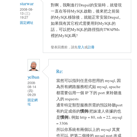
starwar
對啊，我剛進行Drupal的安裝時，就發現
2008-08-
一直在等待MySQL啟動，後來把之前裝
13 (三)
的MySQL移除後，就能正常安裝Drupal。
19:27
固定網址
如果我有其它程式需要用到MySQL的
話，可以把MySQL的路徑指向TWAPMs
裡的MySQL嗎?
發表回應前，請先
登入
或
註冊
Re:
yelban
當然可以指到任意你想用的 mysql, 因
2008-
為所有網路服務程式如 mysql, apache
08-14
(四)
都需要佔用一個 IP 下的 port 來聆聽進
09:29
入的 requests
固定網
址
通常特定類型服務所需的預設聆聽port
慣例
有約定成俗的
(把妹達人依據的也
慣例
是
), 例如 http = 80, ssh = 22, mysql
= 3306
所以你系統有兩個以上的 mysql 其實
也可以, 把第二個後的 mysql port 改成