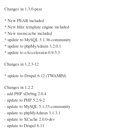
Changes in 1.3.0-pear
* New PEAR included
* New blitz template engine included
* New memcache included
* update to MySQL 5.1.36-community
* update to phpMyAdmin 3.2.0.1
* update to eAccelerator-0.9.5.3
Changes in 1.2.3-12
* update to Drupal 6.12 (TWAMPd)
Changes in 1.2.2
- add PHP xDebug 2.0.4
- update to PHP 5.2.9-2
- update to MySQL 5.1.33-community
- update to phpMyAdmin 3.1.3.1
- update to XCache 2.0.0-dev
- update to Drupal 6.11