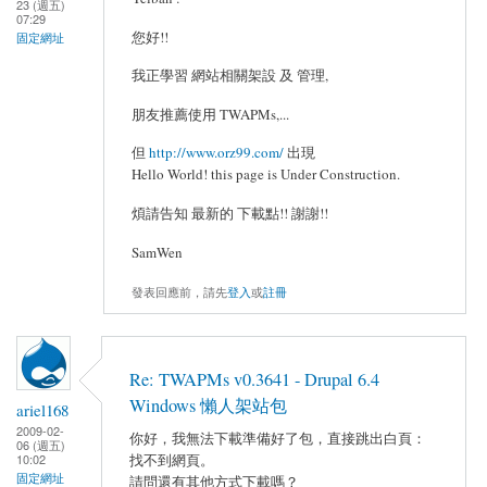
23 (週五)
07:29
您好!!
固定網址
我正學習 網站相關架設 及 管理,
朋友推薦使用 TWAPMs,...
但
http://www.orz99.com/
出現
Hello World! this page is Under Construction.
煩請告知 最新的 下載點!! 謝謝!!
SamWen
發表回應前，請先
登入
或
註冊
Re: TWAPMs v0.3641 - Drupal 6.4
Windows 懶人架站包
ariel168
2009-02-
你好，我無法下載準備好了包，直接跳出白頁：
06 (週五)
找不到網頁。
10:02
固定網址
請問還有其他方式下載嗎？