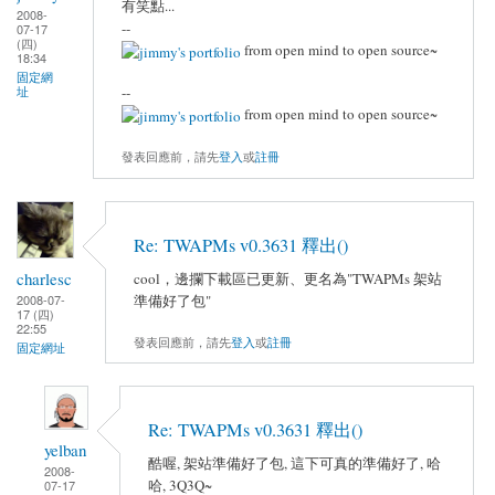
有笑點...
2008-
--
07-17
(四)
from open mind to open source~
18:34
固定網
--
址
from open mind to open source~
發表回應前，請先
登入
或
註冊
Re: TWAPMs v0.3631 釋出()
charlesc
cool，邊攔下載區已更新、更名為"TWAPMs 架站
準備好了包"
2008-07-
17 (四)
22:55
發表回應前，請先
登入
或
註冊
固定網址
Re: TWAPMs v0.3631 釋出()
yelban
酷喔, 架站準備好了包, 這下可真的準備好了, 哈
2008-
哈, 3Q3Q~
07-17