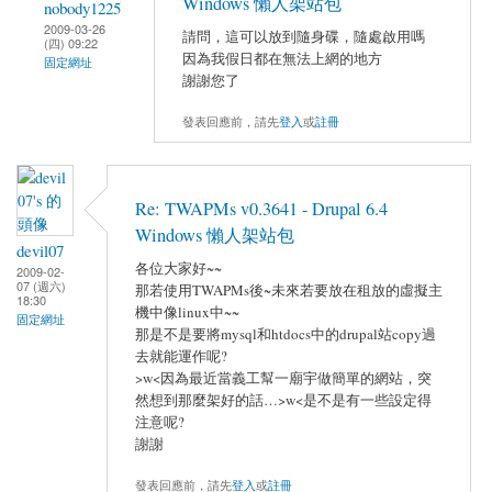
Windows 懶人架站包
nobody1225
2009-03-26
請問，這可以放到隨身碟，隨處啟用嗎
(四) 09:22
因為我假日都在無法上網的地方
固定網址
謝謝您了
發表回應前，請先
登入
或
註冊
Re: TWAPMs v0.3641 - Drupal 6.4
Windows 懶人架站包
devil07
各位大家好~~
2009-02-
07 (週六)
那若使用TWAPMs後~未來若要放在租放的虛擬主
18:30
機中像linux中~~
固定網址
那是不是要將mysql和htdocs中的drupal站copy過
去就能運作呢?
>w<因為最近當義工幫一廟宇做簡單的網站，突
然想到那麼架好的話…>w<是不是有一些設定得
注意呢?
謝謝
發表回應前，請先
登入
或
註冊