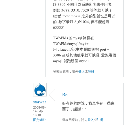
跟 3306 不同且為系統所尚未使用者,
例如 3688, 3310, 7320 等等就可以了
(當然 moto/nokia 之外的型號也是可以
的, 數字最好大於1024, 但不能超過
65535)
TWAPMs 的mysql 路徑在
TWAPMs/mysql/my.ini
用 ultraedit/記事本 開啟後把 port =
3306 改成其他數字就可以囉, 愛跑幾個
mysql 就跑幾個 mysql
發表回應前，請先
登入
或
註冊
Re:
starwar
好有趣的解說，我又學到一些東
2008-08-
西了，謝謝 ^.^
14 (四)
13:18
發表回應前，請先
登入
或
註冊
固定網址