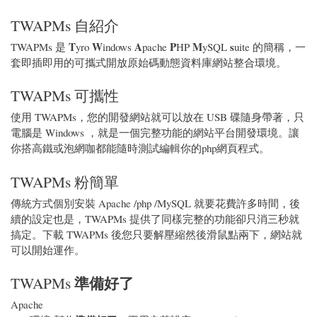
TWAPMs 自紹介
T
W
A
P
M
s
TWAPMs 是
yro
indows
pache
HP
ySQL
uite 的簡稱，一
套即插即用的可攜式開放原始碼動態資料庫網站整合環境。
TWAPMs 可攜性
使用 TWAPMs，您的開發網站就可以放在 USB 碟隨身帶著，只
電腦是 Windows ，就是一個完整功能的網站平台開發環境。讓
你搭高鐵或泡網咖都能隨時測試編輯你的php網頁程式。
TWAPMs 粉簡單
傳統方式個別安裝 Apache /php /MySQL 就要花費許多時間，後
續的設定也是，TWAPMs 提供了同樣完整的功能卻只消三秒就
搞定。下載 TWAPMs 後您只要解壓縮然後滑鼠點兩下，網站就
可以開始運作。
準備好了
TWAPMs
Apache