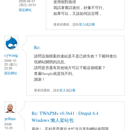
2009-06-07
使用相對路徑
(周日) 22:51
我試著嘗試過但，好像不可行。
固定網址
如果可以，又該如何設定哩，
發表回應前，請先
登入
或
註冊
Re:
cywang
請問這個檔案的連結是不是已經失效？下載時會出
2008-10-
現網站關閉的訊息。
25 (週六)
請問是否還有其他地方可以下載這個檔案？
22:36
查遍Google就是找不到。
固定網址
謝謝！
發表回應前，請先
登入
或
註冊
Re: TWAPMs v0.3641 - Drupal 6.4
yelban
Windows 懶人架站包
2008-
10-25
真的ㄟ, 不好意思最近太忙沒注意到網站有問題