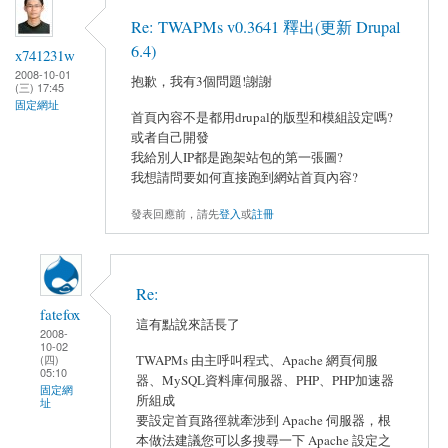
Re: TWAPMs v0.3641 釋出(更新 Drupal
6.4)
x741231w
2008-10-01
抱歉，我有3個問題!謝謝
(三) 17:45
固定網址
首頁內容不是都用drupal的版型和模組設定嗎?
或者自己開發
我給別人IP都是跑架站包的第一張圖?
我想請問要如何直接跑到網站首頁內容?
發表回應前，請先
登入
或
註冊
Re:
fatefox
這有點說來話長了
2008-
10-02
TWAPMs 由主呼叫程式、Apache 網頁伺服
(四)
05:10
器、MySQL資料庫伺服器、PHP、PHP加速器
固定網
所組成
址
要設定首頁路徑就牽涉到 Apache 伺服器，根
本做法建議您可以多搜尋一下 Apache 設定之